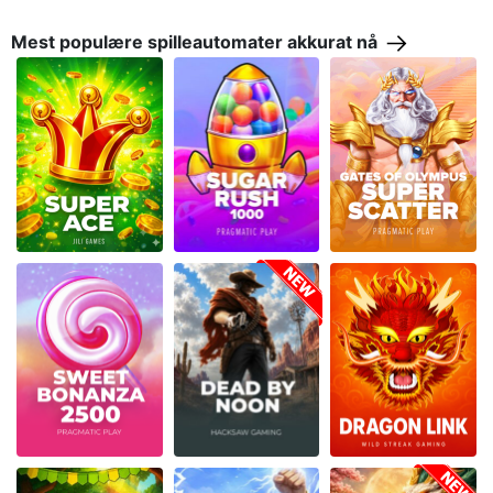
Mest populære spilleautomater akkurat nå