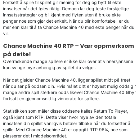
Fortsett å spille til spillet gir mening for deg og bytt til ekte
innsatser når det føles riktig. Demoen lar deg teste forskjellige
innsatsstrategier og bli kjent med flyten uten å bruke ekte
penger noe som gjør det enkelt. Når du blir komfortabel, er du
mer enn klar til å ta Chance Machine 40 med ekte penger når du
vil.
Chance Machine 40 RTP – Vær oppmerksom
på dette!
Overraskende mange spillere er ikke klar over at vinnersjansene
kan svinge mye avhengig av spillet du velger.
Når det gjelder Chance Machine 40, ligger spillet midt på treet
når du ser på oddsen din. Hvis målet ditt er høyest mulig odds gir
mange andre spill sterkere odds likevel Chance Machine 40 tilbyr
fortsatt en gjennomsnittlig vinnerate for spillere.
Statistikken som måler disse oddsene kalles Return To Player,
også kjent som RTP. Dette viser hvor mye av den totale
innsatsen din spillet vanligvis betaler tilbake når du fortsetter å
spille. Med Chance Machine 40 er oppgitt RTP 96%, noe som
plasserer det i middelsområdet.