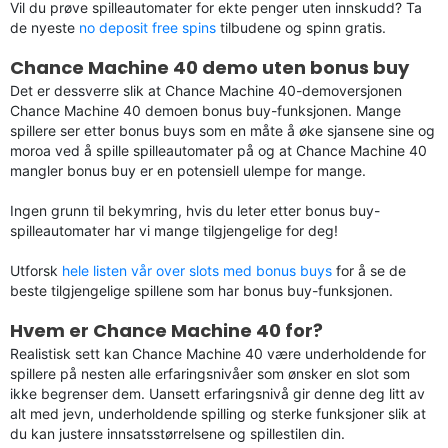
Vil du prøve spilleautomater for ekte penger uten innskudd? Ta
de nyeste
no deposit free spins
tilbudene og spinn gratis.
Chance Machine 40 demo uten bonus buy
Det er dessverre slik at Chance Machine 40-demoversjonen
Chance Machine 40 demoen bonus buy-funksjonen. Mange
spillere ser etter bonus buys som en måte å øke sjansene sine og
moroa ved å spille spilleautomater på og at Chance Machine 40
mangler bonus buy er en potensiell ulempe for mange.
Ingen grunn til bekymring, hvis du leter etter bonus buy-
spilleautomater har vi mange tilgjengelige for deg!
Utforsk
hele listen vår over slots med bonus buys
for å se de
beste tilgjengelige spillene som har bonus buy-funksjonen.
Hvem er Chance Machine 40 for?
Realistisk sett kan Chance Machine 40 være underholdende for
spillere på nesten alle erfaringsnivåer som ønsker en slot som
ikke begrenser dem. Uansett erfaringsnivå gir denne deg litt av
alt med jevn, underholdende spilling og sterke funksjoner slik at
du kan justere innsatsstørrelsene og spillestilen din.