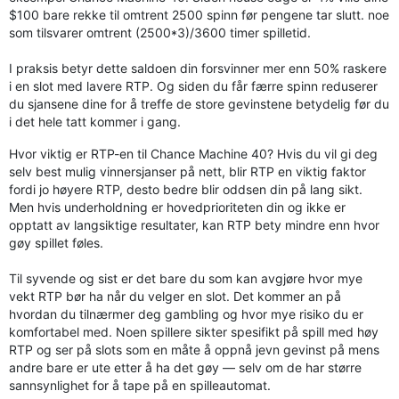
$100 bare rekke til omtrent 2500 spinn før pengene tar slutt. noe
som tilsvarer omtrent (2500*3)/3600 timer spilletid.
I praksis betyr dette saldoen din forsvinner mer enn 50% raskere
i en slot med lavere RTP. Og siden du får færre spinn reduserer
du sjansene dine for å treffe de store gevinstene betydelig før du
i det hele tatt kommer i gang.
Hvor viktig er RTP-en til Chance Machine 40? Hvis du vil gi deg
selv best mulig vinnersjanser på nett, blir RTP en viktig faktor
fordi jo høyere RTP, desto bedre blir oddsen din på lang sikt.
Men hvis underholdning er hovedprioriteten din og ikke er
opptatt av langsiktige resultater, kan RTP bety mindre enn hvor
gøy spillet føles.
Til syvende og sist er det bare du som kan avgjøre hvor mye
vekt RTP bør ha når du velger en slot. Det kommer an på
hvordan du tilnærmer deg gambling og hvor mye risiko du er
komfortabel med. Noen spillere sikter spesifikt på spill med høy
RTP og ser på slots som en måte å oppnå jevn gevinst på mens
andre bare er ute etter å ha det gøy — selv om de har større
sannsynlighet for å tape på en spilleautomat.