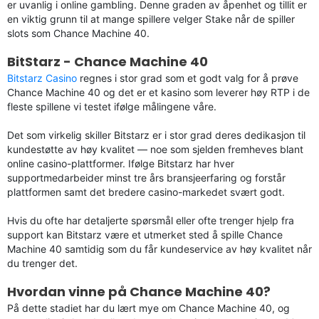
er uvanlig i online gambling. Denne graden av åpenhet og tillit er
en viktig grunn til at mange spillere velger Stake når de spiller
slots som Chance Machine 40.
BitStarz - Chance Machine 40
Bitstarz Casino
regnes i stor grad som et godt valg for å prøve
Chance Machine 40 og det er et kasino som leverer høy RTP i de
fleste spillene vi testet ifølge målingene våre.
Det som virkelig skiller Bitstarz er i stor grad deres dedikasjon til
kundestøtte av høy kvalitet — noe som sjelden fremheves blant
online casino-plattformer. Ifølge Bitstarz har hver
supportmedarbeider minst tre års bransjeerfaring og forstår
plattformen samt det bredere casino-markedet svært godt.
Hvis du ofte har detaljerte spørsmål eller ofte trenger hjelp fra
support kan Bitstarz være et utmerket sted å spille Chance
Machine 40 samtidig som du får kundeservice av høy kvalitet når
du trenger det.
Hvordan vinne på Chance Machine 40?
På dette stadiet har du lært mye om Chance Machine 40, og