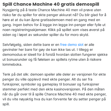
Spill Chance Machine 40 gratis demospill
Nysgjerrig på å teste Chance Machine 40 men vil prøve uten
risiko før du spiller for ekte penger akkurat nå? Du blir glad for å
høre at at du kan åpne gratissdemoen med en gang med en
gang. Ingen behov for å logge inn legge inn penger eller fylle ut
noen registreringsskjemaer. Klikk på spillet som vises øverst på
siden og i løpet av sekunder spiller du for moro skyld.
Selvfølgelig, siden dette bare er en
free demo slot
er alle
gevinster her bare for gøy de kan ikke tas ut. I tillegg er
demomodus er ideell for å forstå hvordan slotten fungerer sjekke
ut bonusrunder og få følelsen av spillets rytme uten å risikere
lommeboka.
Tenk på det slik: demoen speiler alle deler av versjonen for ekte
penger du ville opplevd med ekte penger. Alt du ser fra
funksjoner, symboler og gameplay til bonuser og funksjoner
stemmer perfekt med den ekte kasinoversjonen. På den måten
når du går over til å spille Chance Machine 40 med ekte penger,
vil du vite nøyaktig hva du kan forvente før du setter penger på
spill.