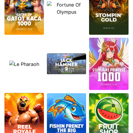
JACK
HAMMER
2
NETENT