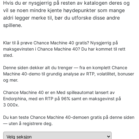
Hvis du er nysgjerrig på resten av katalogen deres og
vil se noen mindre kjente høydepunkter som mange
aldri legger merke til, bør du utforske disse andre
spillene.
Klar til å prøve Chance Machine 40 gratis? Nysgjerrig på
maksgevinsten i Chance Machine 40? Du har kommet til rett
sted.
Denne siden dekker alt du trenger — fra en komplett Chance
Machine 40-demo til grundig analyse av RTP, volatilitet, bonuser
og mer.
Chance Machine 40 er en Med spilleautomat lansert av
Endorphina, med en RTP på 96% samt en maksgevinst på
3 000x.
Du kan teste Chance Machine 40-demoen gratis på denne siden
— uten å registrere deg.