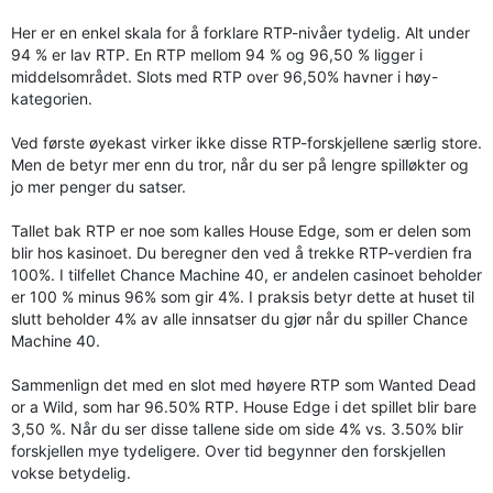
Her er en enkel skala for å forklare RTP-nivåer tydelig. Alt under
94 % er lav RTP. En RTP mellom 94 % og 96,50 % ligger i
middelsområdet. Slots med RTP over 96,50% havner i høy-
kategorien.
Ved første øyekast virker ikke disse RTP-forskjellene særlig store.
Men de betyr mer enn du tror, når du ser på lengre spilløkter og
jo mer penger du satser.
Tallet bak RTP er noe som kalles House Edge, som er delen som
blir hos kasinoet. Du beregner den ved å trekke RTP-verdien fra
100%. I tilfellet Chance Machine 40, er andelen casinoet beholder
er 100 % minus 96% som gir 4%. I praksis betyr dette at huset til
slutt beholder 4% av alle innsatser du gjør når du spiller Chance
Machine 40.
Sammenlign det med en slot med høyere RTP som Wanted Dead
or a Wild, som har 96.50% RTP. House Edge i det spillet blir bare
3,50 %. Når du ser disse tallene side om side 4% vs. 3.50% blir
forskjellen mye tydeligere. Over tid begynner den forskjellen
vokse betydelig.