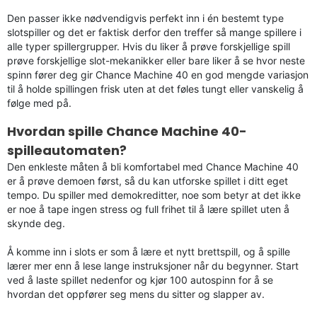
Den passer ikke nødvendigvis perfekt inn i én bestemt type
slotspiller og det er faktisk derfor den treffer så mange spillere i
alle typer spillergrupper. Hvis du liker å prøve forskjellige spill
prøve forskjellige slot-mekanikker eller bare liker å se hvor neste
spinn fører deg gir Chance Machine 40 en god mengde variasjon
til å holde spillingen frisk uten at det føles tungt eller vanskelig å
følge med på.
Hvordan spille Chance Machine 40-
spilleautomaten?
Den enkleste måten å bli komfortabel med Chance Machine 40
er å prøve demoen først, så du kan utforske spillet i ditt eget
tempo. Du spiller med demokreditter, noe som betyr at det ikke
er noe å tape ingen stress og full frihet til å lære spillet uten å
skynde deg.
Å komme inn i slots er som å lære et nytt brettspill, og å spille
lærer mer enn å lese lange instruksjoner når du begynner. Start
ved å laste spillet nedenfor og kjør 100 autospinn for å se
hvordan det oppfører seg mens du sitter og slapper av.