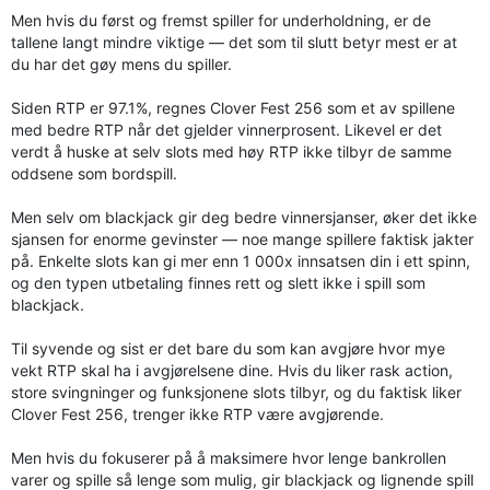
Men hvis du først og fremst spiller for underholdning, er de
tallene langt mindre viktige — det som til slutt betyr mest er at
du har det gøy mens du spiller.
Siden RTP er 97.1%, regnes Clover Fest 256 som et av spillene
med bedre RTP når det gjelder vinnerprosent. Likevel er det
verdt å huske at selv slots med høy RTP ikke tilbyr de samme
oddsene som bordspill.
Men selv om blackjack gir deg bedre vinnersjanser, øker det ikke
sjansen for enorme gevinster — noe mange spillere faktisk jakter
på. Enkelte slots kan gi mer enn 1 000x innsatsen din i ett spinn,
og den typen utbetaling finnes rett og slett ikke i spill som
blackjack.
Til syvende og sist er det bare du som kan avgjøre hvor mye
vekt RTP skal ha i avgjørelsene dine. Hvis du liker rask action,
store svingninger og funksjonene slots tilbyr, og du faktisk liker
Clover Fest 256, trenger ikke RTP være avgjørende.
Men hvis du fokuserer på å maksimere hvor lenge bankrollen
varer og spille så lenge som mulig, gir blackjack og lignende spill