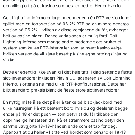
den ville gjort på et kasino som betaler bedre. Her er hvorfor.
Colt Lightning Inferno er laget med mer enn én RTP-versjon inne i
spillet med en toppversjon på 96.2% RTP og en mindre generøs
versjon på 96.2%. Hvilken av disse versjonene du får, avhenger
helt av casino-siden. Denne variasjonen er mulig fordi Colt
Lightning Inferno som mange andre moderne slots bruker et
system som kalles RTP-intervaller som lar hvert kasino velge
hvilken versjon de vil kjøre basert på sine egne retningslinjer og
vilkår.
Dette er egentlig ikke uvanlig i det hele tatt. I dag setter de fleste
slot-leverandører inkludert Play’n GO, skaperen av Colt Lightning
Inferno, slottene sine med ulike RTP-konfigurasjoner. Dette har
blitt standard praksis blant de fleste store slotleverandører.
En nyttig måte å se det på er å tenke på blackjackbord med
ulike husregler. På ett bestemt bord hvis du og dealeren begge
ender på 18 er det push — som betyr at du får tilbake den
opprinnelige innsatsen din. På et strammere casino betyr den
samme uavgjorte 18–18-hånden ende som et tap for deg.
Åpenbart at du heller vil sitte ved bordet som behandler 18-18