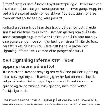
Å forstå slots er som å lære et nytt brettspill og du lærer mer ved
å spille enn å lese lange instruksjoner nesten hver gang. Hopp inn
ved å laste spillet nedenfor, og aktiver 100 autospinn for å se
hvordan det spiller seg og lære passivt.
Fortsett å spinne til du føler deg trygg på det, og bytt til ekte
innsatser når tiden føles riktig. Demoen gir deg rom til å teste
innsatsstrategier og lære flyten i spillet uten å risikere noen av
dine egne penger noe som gjør læringen stressfri. Når du først
har fått taket på det vil du være helt klar til å prøve Colt
Lightning Inferno i en økt med ekte penger når du vil.
Colt Lightning Inferno RTP – Vær
oppmerksom på dette!
Tro det eller ei hvor sannsynlig det er å vinne på Colt Lightning
Inferno svinge mye, helt avhengig av hvilket online casino du
velger å bruke. Det er nøyaktig samme slot med de samme
hjulene og de samme spillfunksjonene, men med veldig
forskjellige odds.
Hos noen casinoer hvis du spiller på et casino med lavere RTP,
kan du oppleve at bankroll-en forsvinner over 50 % raskere enn