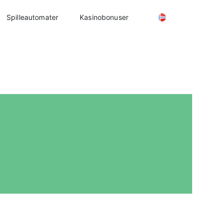
Spilleautomater
Kasinobonuser
Norge