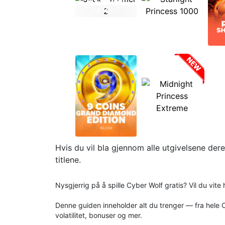
HAMMER
2
NETENT
Hvis du vil bla gjennom alle utgivelsene dere
titlene.
Nysgjerrig på å spille Cyber Wolf gratis? Vil du vit
Denne guiden inneholder alt du trenger — fra hele
volatilitet, bonuser og mer.