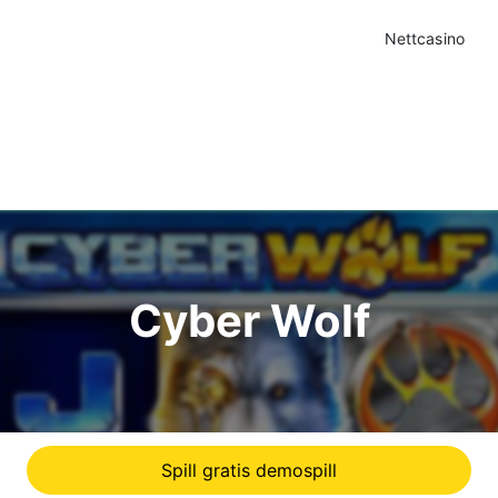
Nettcasino
Cyber Wolf
Spill gratis demospill