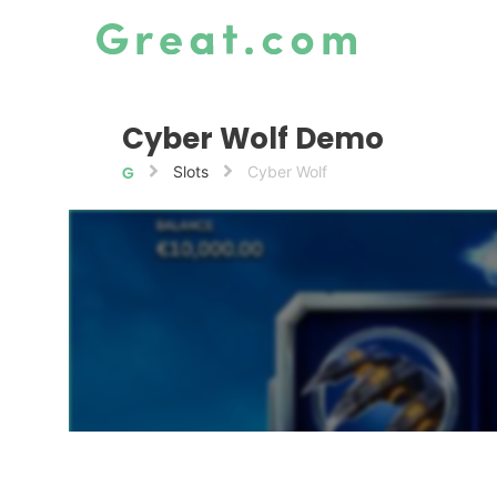
Cyber Wolf Demo
Slots
Cyber Wolf
Home