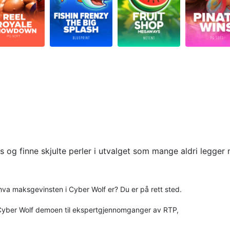
s og finne skjulte perler i utvalget som mange aldri legger 
e hva maksgevinsten i Cyber Wolf er? Du er på rett sted.
 Cyber Wolf demoen til ekspertgjennomganger av RTP,