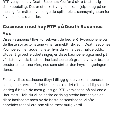
RTP-versjonen av Death Becomes You for å sikre best mulig
tilbakebetaling. Det er et enkelt valg som kan hjelpe deg på en
meningsfull måte i hvor lenge du spiller pluss sannsynligheten for
å vinne mens du spiller.
Casinoer med høy RTP på Death Becomes
You
Disse kasinoene tilbyr konsekvent de bedre RTP-versjonene på
de fleste spillautomatene vi har anmeldt, slik som Death Becomes
You noe som er gode nyheter hvis du vil ha best mulige odds.
Utover å gi bedre utbetalinger, er disse kasinoene også med på
vår liste over de beste online kasinoene på grunn av hvor bra de
presterte i testene våre, noe som støtter den høye rangeringen
deres.
Flere av disse casinoene tilbyr i tillegg gode velkomstbonuser
som gir mer verdi på det første innskuddet ditt, samtidig som de
lar deg å bruke de mest gunstige RTP-versjonene på spillene du
liker mest. Hvis du vil ha bedre odds og sterke kampanjer, er
disse kasinoene noen av de beste nettcasinoene vi ofte
anbefaler for spillere som vil ha mest mulig verdi.