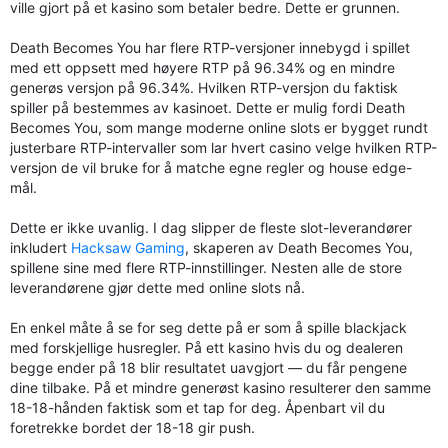
ville gjort på et kasino som betaler bedre. Dette er grunnen.
Death Becomes You har flere RTP-versjoner innebygd i spillet
med ett oppsett med høyere RTP på 96.34% og en mindre
generøs versjon på 96.34%. Hvilken RTP-versjon du faktisk
spiller på bestemmes av kasinoet. Dette er mulig fordi Death
Becomes You, som mange moderne online slots er bygget rundt
justerbare RTP-intervaller som lar hvert casino velge hvilken RTP-
versjon de vil bruke for å matche egne regler og house edge-
mål.
Dette er ikke uvanlig. I dag slipper de fleste slot-leverandører
inkludert
Hacksaw Gaming
, skaperen av Death Becomes You,
spillene sine med flere RTP-innstillinger. Nesten alle de store
leverandørene gjør dette med online slots nå.
En enkel måte å se for seg dette på er som å spille blackjack
med forskjellige husregler. På ett kasino hvis du og dealeren
begge ender på 18 blir resultatet uavgjort — du får pengene
dine tilbake. På et mindre generøst kasino resulterer den samme
18-18-hånden faktisk som et tap for deg. Åpenbart vil du
foretrekke bordet der 18-18 gir push.