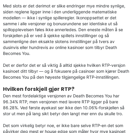
Med slots er det derimot er slike endringer mye mindre synlige,
siden reglene ligger inne i den underliggende matematiske
modellen — ikke i synlige spilleregler. Ikonoppsettet er det
samme i alle versjoner og bonusrundene ser identiske ut så
spillopplevelsen føles ikke annerledes. Den eneste måten å se
forskjellen på er ved å sjekke spillets innstillinger og så
sammenligne den eksakte slotens innstillinger på tvers av
dusinvis eller hundrevis av online kasinoer som tilbyr Death
Becomes You.
Det er derfor det er så viktig å alltid sjekke hvilken RTP-versjon
kasinoet ditt tilbyr — og å fokusere på casinoer som kjører Death
Becomes You på den høyeste tilgjengelige RTP-innstillingen.
Hvilken forskjell gjør RTP?
Den mest fordelaktige versjonen av Death Becomes You har
96.34% RTP, men versjonen med lavere RTP ligger på bare
86.28%. Ved første øyekast ser ikke den 10.06%-forskjellen så
stor ut men på lang sikt betyr den langt mer enn du skulle tro.
Det som virkelig betyr noe, er ikke bare selve RTP-en det som
påvirker deg mest er house edge som måler hvor mye kasinoet