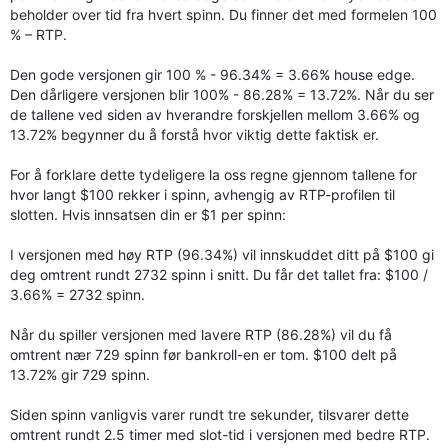
beholder over tid fra hvert spinn. Du finner det med formelen 100
% – RTP.
Den gode versjonen gir 100 % - 96.34% = 3.66% house edge.
Den dårligere versjonen blir 100% - 86.28% = 13.72%. Når du ser
de tallene ved siden av hverandre forskjellen mellom 3.66% og
13.72% begynner du å forstå hvor viktig dette faktisk er.
For å forklare dette tydeligere la oss regne gjennom tallene for
hvor langt $100 rekker i spinn, avhengig av RTP-profilen til
slotten. Hvis innsatsen din er $1 per spinn:
I versjonen med høy RTP (96.34%) vil innskuddet ditt på $100 gi
deg omtrent rundt 2732 spinn i snitt. Du får det tallet fra: $100 /
3.66% = 2732 spinn.
Når du spiller versjonen med lavere RTP (86.28%) vil du få
omtrent nær 729 spinn før bankroll-en er tom. $100 delt på
13.72% gir 729 spinn.
Siden spinn vanligvis varer rundt tre sekunder, tilsvarer dette
omtrent rundt 2.5 timer med slot-tid i versjonen med bedre RTP.