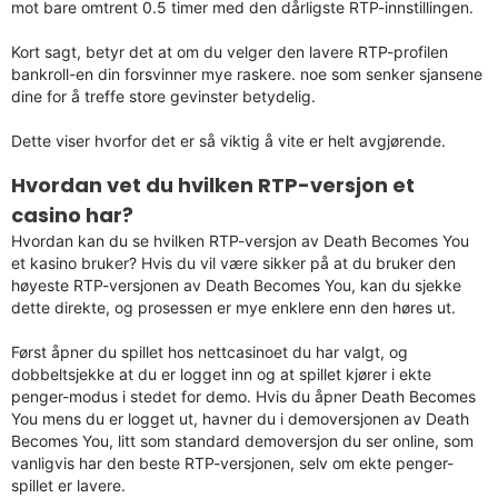
mot bare omtrent 0.5 timer med den dårligste RTP-innstillingen.
Kort sagt, betyr det at om du velger den lavere RTP-profilen
bankroll-en din forsvinner mye raskere. noe som senker sjansene
dine for å treffe store gevinster betydelig.
Dette viser hvorfor det er så viktig å vite er helt avgjørende.
Hvordan vet du hvilken RTP-versjon et
casino har?
Hvordan kan du se hvilken RTP-versjon av Death Becomes You
et kasino bruker? Hvis du vil være sikker på at du bruker den
høyeste RTP-versjonen av Death Becomes You, kan du sjekke
dette direkte, og prosessen er mye enklere enn den høres ut.
Først åpner du spillet hos nettcasinoet du har valgt, og
dobbeltsjekke at du er logget inn og at spillet kjører i ekte
penger-modus i stedet for demo. Hvis du åpner Death Becomes
You mens du er logget ut, havner du i demoversjonen av Death
Becomes You, litt som standard demoversjon du ser online, som
vanligvis har den beste RTP-versjonen, selv om ekte penger-
spillet er lavere.