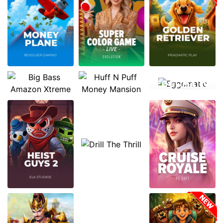
EGGOMATIC
NETENT