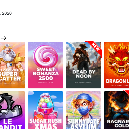
, 2026