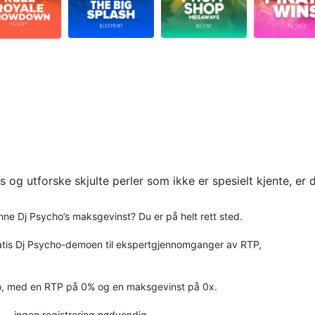
 og utforske skjulte perler som ikke er spesielt kjente, er d
finne Dj Psycho’s maksgevinst? Du er på helt rett sted.
atis Dj Psycho-demoen til ekspertgjennomganger av RTP,
cho, med en RTP på 0% og en maksgevinst på 0x.
— ingen registrering nødvendig.