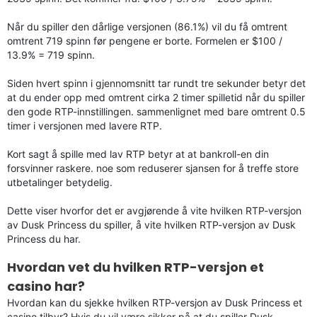
Når du spiller den dårlige versjonen (86.1%) vil du få omtrent
omtrent 719 spinn før pengene er borte. Formelen er $100 /
13.9% = 719 spinn.
Siden hvert spinn i gjennomsnitt tar rundt tre sekunder betyr det
at du ender opp med omtrent cirka 2 timer spilletid når du spiller
den gode RTP-innstillingen. sammenlignet med bare omtrent 0.5
timer i versjonen med lavere RTP.
Kort sagt å spille med lav RTP betyr at at bankroll-en din
forsvinner raskere. noe som reduserer sjansen for å treffe store
utbetalinger betydelig.
Dette viser hvorfor det er avgjørende å vite hvilken RTP-versjon
av Dusk Princess du spiller, å vite hvilken RTP-versjon av Dusk
Princess du har.
Hvordan vet du hvilken RTP-versjon et
casino har?
Hvordan kan du sjekke hvilken RTP-versjon av Dusk Princess et
casino tilbyr? Hvis du vil være sikker på at du spiller Dusk