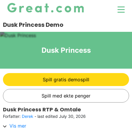
Dusk Princess Demo
Dusk Princess
Spill gratis demospill
Spill med ekte penger
Dusk Princess RTP & Omtale
Forfatter:
Derek
- last edited
July 30, 2026
Vis mer