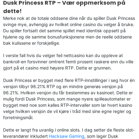
Dusk Princess RTP – Vær oppmerksom på
dette!
Merke nok at de totale oddsene dine når du spiller Dusk Princess
svinge mye, avhengig av hvilket online casino du velger å bruke.
Du spiller fortsatt det samme spillet med identisk oppsett på
hjulene og de samme bonusfunksjonene men de reelle oddsene
bak kulissene er forskjellige.
I verste fall hvis du velger feil nettcasino kan du oppleve at
bankroll-en forsvinner omtrent femti prosent raskere enn du ville
gjort på et casino med høyere RTP. Dette er grunnen.
Dusk Princess er bygget med flere RTP-innstillinger i seg hvor én
versjon tilbyr 96.21% RTP og en mindre generøs versjon på
96.21%. Hvilken versjon du får bestemmes av kasinoet. Dette er
mulig fordi Dusk Princess, som mange nyere spilleautomater er
bygget med noe som kalles RTP-intervaller som lar hvert kasino
velge hvilken versjon de vil kjøre i tråd med sine egne regler og
forretningsmål.
Dette er langt fra uvanlig i online slots. I dag setter de fleste slot-
leverandører inkludert
Hacksaw Gaming
, som lager Dusk