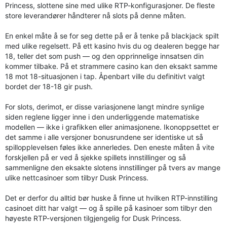
Princess, slottene sine med ulike RTP-konfigurasjoner. De fleste
store leverandører håndterer nå slots på denne måten.
En enkel måte å se for seg dette på er å tenke på blackjack spilt
med ulike regelsett. På ett kasino hvis du og dealeren begge har
18, teller det som push — og den opprinnelige innsatsen din
kommer tilbake. På et strammere casino kan den eksakt samme
18 mot 18-situasjonen i tap. Åpenbart ville du definitivt valgt
bordet der 18-18 gir push.
For slots, derimot, er disse variasjonene langt mindre synlige
siden reglene ligger inne i den underliggende matematiske
modellen — ikke i grafikken eller animasjonene. Ikonoppsettet er
det samme i alle versjoner bonusrundene ser identiske ut så
spillopplevelsen føles ikke annerledes. Den eneste måten å vite
forskjellen på er ved å sjekke spillets innstillinger og så
sammenligne den eksakte slotens innstillinger på tvers av mange
ulike nettcasinoer som tilbyr Dusk Princess.
Det er derfor du alltid bør huske å finne ut hvilken RTP-innstilling
casinoet ditt har valgt — og å spille på kasinoer som tilbyr den
høyeste RTP-versjonen tilgjengelig for Dusk Princess.