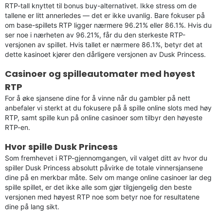
RTP-tall knyttet til bonus buy-alternativet. Ikke stress om de
tallene er litt annerledes — det er ikke uvanlig. Bare fokuser på
om base-spillets RTP ligger nærmere 96.21% eller 86.1%. Hvis du
ser noe i nærheten av 96.21%, får du den sterkeste RTP-
versjonen av spillet. Hvis tallet er nærmere 86.1%, betyr det at
dette kasinoet kjører den dårligere versjonen av Dusk Princess.
Casinoer og spilleautomater med høyest
RTP
For å øke sjansene dine for å vinne når du gambler på nett
anbefaler vi sterkt at du fokusere på å spille online slots med høy
RTP, samt spille kun på online casinoer som tilbyr den høyeste
RTP-en.
Hvor spille Dusk Princess
Som fremhevet i RTP-gjennomgangen, vil valget ditt av hvor du
spiller Dusk Princess absolutt påvirke de totale vinnersjansene
dine på en merkbar måte. Selv om mange online casinoer lar deg
spille spillet, er det ikke alle som gjør tilgjengelig den beste
versjonen med høyest RTP noe som betyr noe for resultatene
dine på lang sikt.