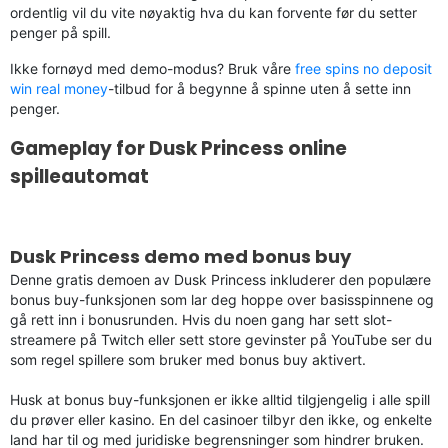
ordentlig vil du vite nøyaktig hva du kan forvente før du setter
penger på spill.
Ikke fornøyd med demo-modus? Bruk våre
free spins no deposit
win real money
-tilbud for å begynne å spinne uten å sette inn
penger.
Gameplay for Dusk Princess online
spilleautomat
Dusk Princess demo med bonus buy
Denne gratis demoen av Dusk Princess inkluderer den populære
bonus buy-funksjonen som lar deg hoppe over basisspinnene og
gå rett inn i bonusrunden. Hvis du noen gang har sett slot-
streamere på Twitch eller sett store gevinster på YouTube ser du
som regel spillere som bruker med bonus buy aktivert.
Husk at bonus buy-funksjonen er ikke alltid tilgjengelig i alle spill
du prøver eller kasino. En del casinoer tilbyr den ikke, og enkelte
land har til og med juridiske begrensninger som hindrer bruken.