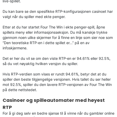
live-spillet.
Du kan bare se den spesifikke RTP-konfigurasjonen casinoet har
valgt når du spiller med ekte penger.
Etter at du har startet Four The Win i ekte penger-spill, åpne
spillets meny eller informasjonsseksjon. Du må kanskje trykke
gjennom noen ulike skjermer for å finne en linje som sier noe som
“Den teoretiske RTP-en i dette spillet er...” på en av
infoskjermene.
Det er her du vil se om den viste RTP-en er 94.61% eller 92.5%,
så du vet nøyaktig hvilken versjon du spiller.
Hvis RTP-verdien som vises er rundt 94.61%, betyr det at du
spiller den beste tilgjengelige versjonen. Hvis tallet du ser heller
mot 92.5%, spiller du den lavere RTP-versjonen av Four The Win
på dette nettstedet.
Casinoer og spilleautomater med høyest
RTP
For å gi deg selv en bedre sjanse til å vinne når du gambler online