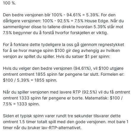
100 %.
Den bedre versjonen blir 100% - 94.61% = 5.39%. For den
dårligere versjonen: 100% - 92.5% = 7.5% House Edge. Når du
sammenligner disse to tallene direkte hvordan 5.39% står mot
7.5% begynner du å forstå hvorfor forskjellen er viktig.
For å forklare dette tydeligere la oss gå gjennom regnestykket
for å se hvor mange spinn $100 gir deg avhengig av hvilken
versjon av spillet du spiller. Hvis du satser $1 per spinn:
Hvis du velger den bedre versjonen (94.61%), vil $100 utgjøre
omtrent omtrent 1855 spinn før pengene tar slutt. Formelen er:
$100 / 5.39% = 1855 spinn.
Når du spiller versjonen med lavere RTP (92.5%) vil du få omtrent
omtrent 1333 spinn før pengene er borte. Matematisk: $100 /
7.5% = 1333 spinn.
Siden et typisk spinn varer rundt tre sekunder tilsvarer dette
omtrent 1.5 timer totalt spill med den gode versjonen. mot bare 1
timer når du bruker lav-RTP-alternativet.