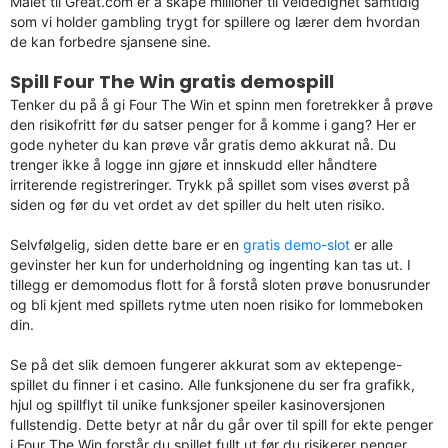
Målet til Great.com er å skape millioner til veldedighet samtidig
som vi holder gambling trygt for spillere og lærer dem hvordan
de kan forbedre sjansene sine.
Spill Four The Win gratis demospill
Tenker du på å gi Four The Win et spinn men foretrekker å prøve
den risikofritt før du satser penger for å komme i gang? Her er
gode nyheter du kan prøve vår gratis demo akkurat nå. Du
trenger ikke å logge inn gjøre et innskudd eller håndtere
irriterende registreringer. Trykk på spillet som vises øverst på
siden og før du vet ordet av det spiller du helt uten risiko.
Selvfølgelig, siden dette bare er en
gratis demo-slot
er alle
gevinster her kun for underholdning og ingenting kan tas ut. I
tillegg er demomodus flott for å forstå sloten prøve bonusrunder
og bli kjent med spillets rytme uten noen risiko for lommeboken
din.
Se på det slik demoen fungerer akkurat som av ektepenge-
spillet du finner i et casino. Alle funksjonene du ser fra grafikk,
hjul og spillflyt til unike funksjoner speiler kasinoversjonen
fullstendig. Dette betyr at når du går over til spill for ekte penger
i Four The Win forstår du spillet fullt ut før du risikerer penger.