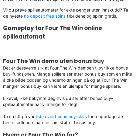
Vil du prøve spilleautomater for ekte penger uten innskudd? Ta
de nyeste
no deposit free spins
tilbudene og spinn gratis.
Gameplay for Four The Win online
spilleautomat
Four The Win demo uten bonus buy
Det er dessverre slik at Four The Win-demoen tilbyr ikke bonus
buy-funksjonen. Mange spillere ser etter bonus buy som en måte
å øke både oddsen og underholdningen på og at Four The Win
mangler bonus buy kan være en ulempe for mange spillere.
Likevel, ikke bekymre deg hvis du ser etter bonus buy-
spilleautomater har vi mange for deg!
Ta en titt på vår
liste over bonus buy-slots
for å oppdage de
beste spilleautomatene som støtter bonus buy.
Hvem er Four The Win for?