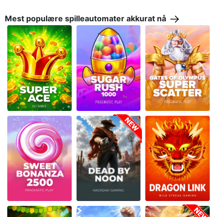
Mest populære spilleautomater akkurat nå