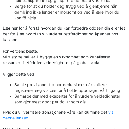
helt transparente og gir spillere de beste vilkårene.
Sørge for at du holder deg trygg ved å gjenkjenne når
gambling ikke lenger er morsomt og ved å lære hvor du
kan få hjelp.
Lær her for å forstå hvordan du kan forbedre oddsen din eller les
her for å se hvordan vi vurderer rettferdighet og åpenhet hos
kasinoer.
For verdens beste.
Vårt større mål er å bygge en virksomhet som kanaliserer
ressurser til effektive veldedigheter på global skala.
Vi gjør dette ved.
Samle provisjoner fra partnerkasinoer når spillere
registrerer seg via oss for å holde oppdraget vårt i gang.
Samarbeider med eksperter for å vurdere veldedigheter
som gjør mest godt per dollar som gis.
Hvis du vil verifisere donasjonene våre kan du finne det
via
denne lenken
.