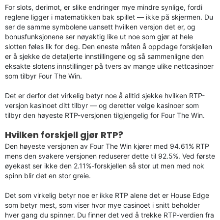
For slots, derimot, er slike endringer mye mindre synlige, fordi
reglene ligger i matematikken bak spillet — ikke på skjermen. Du
ser de samme symbolene uansett hvilken versjon det er, og
bonusfunksjonene ser nøyaktig like ut noe som gjør at hele
slotten føles lik for deg. Den eneste måten å oppdage forskjellen
er å sjekke de detaljerte innstillingene og så sammenligne den
eksakte slotens innstillinger på tvers av mange ulike nettcasinoer
som tilbyr Four The Win.
Det er derfor det virkelig betyr noe å alltid sjekke hvilken RTP-
versjon kasinoet ditt tilbyr — og deretter velge kasinoer som
tilbyr den høyeste RTP-versjonen tilgjengelig for Four The Win.
Hvilken forskjell gjør RTP?
Den høyeste versjonen av Four The Win kjører med 94.61% RTP
mens den svakere versjonen reduserer dette til 92.5%. Ved første
øyekast ser ikke den 2.11%-forskjellen så stor ut men med nok
spinn blir det en stor greie.
Det som virkelig betyr noe er ikke RTP alene det er House Edge
som betyr mest, som viser hvor mye casinoet i snitt beholder
hver gang du spinner. Du finner det ved å trekke RTP-verdien fra