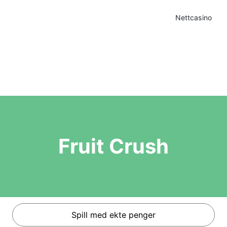
Nettcasino
Fruit Crush
Spill med ekte penger