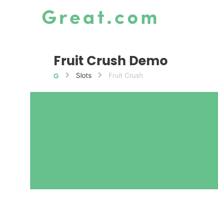
Fruit Crush Demo
Slots
Fruit Crush
Home