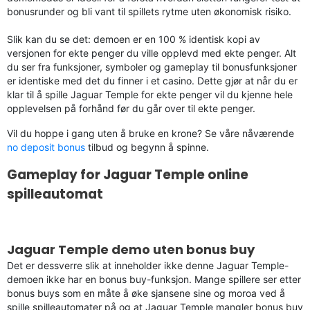
bonusrunder og bli vant til spillets rytme uten økonomisk risiko.
Slik kan du se det: demoen er en 100 % identisk kopi av
versjonen for ekte penger du ville opplevd med ekte penger. Alt
du ser fra funksjoner, symboler og gameplay til bonusfunksjoner
er identiske med det du finner i et casino. Dette gjør at når du er
klar til å spille Jaguar Temple for ekte penger vil du kjenne hele
opplevelsen på forhånd før du går over til ekte penger.
Vil du hoppe i gang uten å bruke en krone? Se våre nåværende
no deposit bonus
tilbud og begynn å spinne.
Gameplay for Jaguar Temple online
spilleautomat
Jaguar Temple demo uten bonus buy
Det er dessverre slik at inneholder ikke denne Jaguar Temple-
demoen ikke har en bonus buy-funksjon. Mange spillere ser etter
bonus buys som en måte å øke sjansene sine og moroa ved å
spille spilleautomater på og at Jaguar Temple mangler bonus buy