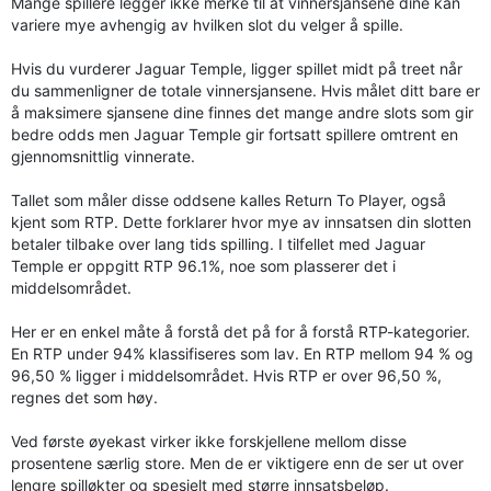
Mange spillere legger ikke merke til at vinnersjansene dine kan
variere mye avhengig av hvilken slot du velger å spille.
Hvis du vurderer Jaguar Temple, ligger spillet midt på treet når
du sammenligner de totale vinnersjansene. Hvis målet ditt bare er
å maksimere sjansene dine finnes det mange andre slots som gir
bedre odds men Jaguar Temple gir fortsatt spillere omtrent en
gjennomsnittlig vinnerate.
Tallet som måler disse oddsene kalles Return To Player, også
kjent som RTP. Dette forklarer hvor mye av innsatsen din slotten
betaler tilbake over lang tids spilling. I tilfellet med Jaguar
Temple er oppgitt RTP 96.1%, noe som plasserer det i
middelsområdet.
Her er en enkel måte å forstå det på for å forstå RTP-kategorier.
En RTP under 94% klassifiseres som lav. En RTP mellom 94 % og
96,50 % ligger i middelsområdet. Hvis RTP er over 96,50 %,
regnes det som høy.
Ved første øyekast virker ikke forskjellene mellom disse
prosentene særlig store. Men de er viktigere enn de ser ut over
lengre spilløkter og spesielt med større innsatsbeløp.