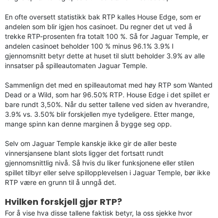
En ofte oversett statistikk bak RTP kalles House Edge, som er
andelen som blir igjen hos casinoet. Du regner det ut ved å
trekke RTP-prosenten fra totalt 100 %. Så for Jaguar Temple, er
andelen casinoet beholder 100 % minus 96.1% 3.9% I
gjennomsnitt betyr dette at huset til slutt beholder 3.9% av alle
innsatser på spilleautomaten Jaguar Temple.
Sammenlign det med en spilleautomat med høy RTP som Wanted
Dead or a Wild, som har 96.50% RTP. House Edge i det spillet er
bare rundt 3,50%. Når du setter tallene ved siden av hverandre,
3.9% vs. 3.50% blir forskjellen mye tydeligere. Etter mange,
mange spinn kan denne marginen å bygge seg opp.
Selv om Jaguar Temple kanskje ikke gir de aller beste
vinnersjansene blant slots ligger det fortsatt rundt
gjennomsnittlig nivå. Så hvis du liker funksjonene eller stilen
spillet tilbyr eller selve spillopplevelsen i Jaguar Temple, bør ikke
RTP være en grunn til å unngå det.
Hvilken forskjell gjør RTP?
For å vise hva disse tallene faktisk betyr, la oss sjekke hvor