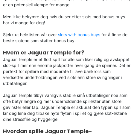
er en potensiell ulempe for mange.
Men ikke bekymre deg hvis du ser etter slots med bonus buys —
har vi mange for deg!
Sjekk ut hele listen vår over
slots with bonus buys
for å finne de
beste slotene som støtter bonus buy.
Hvem er Jaguar Temple for?
Jaguar Temple er et flott spill for alle som liker rolig og avslappet
slot-spill mer enn enorme jackpotter hver gang de spinner. Det er
perfekt for spillere med moderate til lave bankrolls som
verdsetter underholdningen ved slots enn store svingninger i
utbetalinger.
Jaguar Temple tilbyr vanligvis stabile små utbetalinger noe som
ofte betyr lengre og mer underholdende spilløkter uten store
gevinster eller tap. Jaguar Temple er akkurat den typen spill som
lar deg lene deg tilbake nyte flyten i spillet og gjøre slot-øktene
dine stressfrie og hyggelige.
Hvordan spille Jaguar Temple-