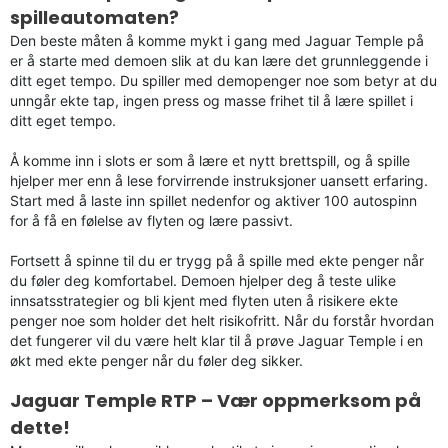
spilleautomaten?
Den beste måten å komme mykt i gang med Jaguar Temple på
er å starte med demoen slik at du kan lære det grunnleggende i
ditt eget tempo. Du spiller med demopenger noe som betyr at du
unngår ekte tap, ingen press og masse frihet til å lære spillet i
ditt eget tempo.
Å komme inn i slots er som å lære et nytt brettspill, og å spille
hjelper mer enn å lese forvirrende instruksjoner uansett erfaring.
Start med å laste inn spillet nedenfor og aktiver 100 autospinn
for å få en følelse av flyten og lære passivt.
Fortsett å spinne til du er trygg på å spille med ekte penger når
du føler deg komfortabel. Demoen hjelper deg å teste ulike
innsatsstrategier og bli kjent med flyten uten å risikere ekte
penger noe som holder det helt risikofritt. Når du forstår hvordan
det fungerer vil du være helt klar til å prøve Jaguar Temple i en
økt med ekte penger når du føler deg sikker.
Jaguar Temple RTP – Vær oppmerksom på
dette!