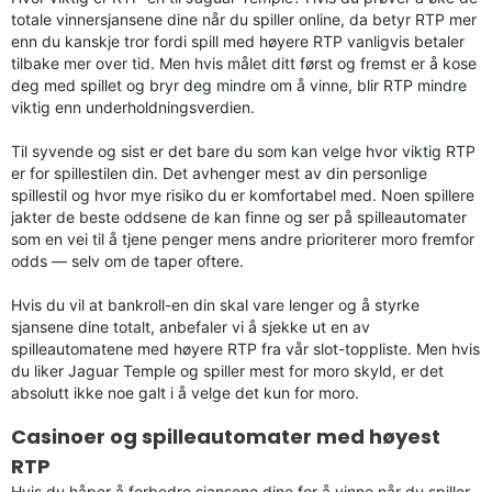
totale vinnersjansene dine når du spiller online, da betyr RTP mer
enn du kanskje tror fordi spill med høyere RTP vanligvis betaler
tilbake mer over tid. Men hvis målet ditt først og fremst er å kose
deg med spillet og bryr deg mindre om å vinne, blir RTP mindre
viktig enn underholdningsverdien.
Til syvende og sist er det bare du som kan velge hvor viktig RTP
er for spillestilen din. Det avhenger mest av din personlige
spillestil og hvor mye risiko du er komfortabel med. Noen spillere
jakter de beste odd­sene de kan finne og ser på spilleautomater
som en vei til å tjene penger mens andre prioriterer moro fremfor
odds — selv om de taper oftere.
Hvis du vil at bankroll-en din skal vare lenger og å styrke
sjansene dine totalt, anbefaler vi å sjekke ut en av
spilleautomatene med høyere RTP fra vår slot-toppliste. Men hvis
du liker Jaguar Temple og spiller mest for moro skyld, er det
absolutt ikke noe galt i å velge det kun for moro.
Casinoer og spilleautomater med høyest
RTP
Hvis du håper å forbedre sjansene dine for å vinne når du spiller