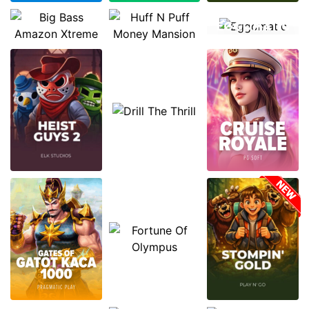
EGGOMATIC
NETENT