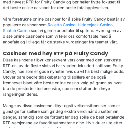
med høyest RTP for Fruity Candy og bør heller flytte fokuset til
det beste online casinoet for den beste totalopplevelsen.
Våre foretrukne online casinoer for å spille Fruity Candy består av
populære casinoer som
Rolletto Casino
,
Hiddenjack Casino
,
Snatch Casino
som vi gjerne anbefaler til spillere. Hver og en av
disse online casinoene som vi føler oss komfortable med å
anbefale og i tillegg får de sterke vurderinger fra teamet vårt.
Casinoer med høy RTP på Fruity Candy
Disse kasinoene tilbyr konsekvent versjoner med den sterkeste
RTP-en, av de fleste slots vi har vurdert inkludert spill som Fruity
Candy, noe som er gode nyheter hvis du vil ha best mulige odds.
Utover bare bedre tilbakebetaling til spillere er de også
fremhevet blant våre beste online casino-valg på grunn av hvor
bra de presterte i testene våre, noe som støtter den høye
rangeringen deres.
Mange av disse casinoene tilbyr også velkomstbonuser som er
gunstige for spillere som gir deg ekstra verdi når du setter inn
penger, samtidig som de fortsatt lar deg spille de best betalende
RTP-versjonene av favorittautomatene dine. Hvis du er ute etter