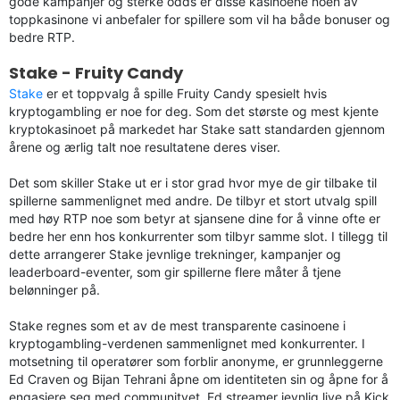
gode kampanjer og sterke odds er disse kasinoene noen av
toppkasinone vi anbefaler for spillere som vil ha både bonuser og
bedre RTP.
Stake - Fruity Candy
Stake
er et toppvalg å spille Fruity Candy spesielt hvis
kryptogambling er noe for deg. Som det største og mest kjente
kryptokasinoet på markedet har Stake satt standarden gjennom
årene og ærlig talt noe resultatene deres viser.
Det som skiller Stake ut er i stor grad hvor mye de gir tilbake til
spillerne sammenlignet med andre. De tilbyr et stort utvalg spill
med høy RTP noe som betyr at sjansene dine for å vinne ofte er
bedre her enn hos konkurrenter som tilbyr samme slot. I tillegg til
dette arrangerer Stake jevnlige trekninger, kampanjer og
leaderboard-eventer, som gir spillerne flere måter å tjene
belønninger på.
Stake regnes som et av de mest transparente casinoene i
kryptogambling-verdenen sammenlignet med konkurrenter. I
motsetning til operatører som forblir anonyme, er grunnleggerne
Ed Craven og Bijan Tehrani åpne om identiteten sin og åpne for å
engasjere seg med communityet. Ed streamer jevnlig live på Kick