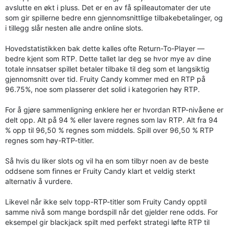
avslutte en økt i pluss. Det er en av få spilleautomater der ute
som gir spillerne bedre enn gjennomsnittlige tilbakebetalinger, og
i tillegg slår nesten alle andre online slots.
Hovedstatistikken bak dette kalles ofte Return-To-Player —
bedre kjent som RTP. Dette tallet lar deg se hvor mye av dine
totale innsatser spillet betaler tilbake til deg som et langsiktig
gjennomsnitt over tid. Fruity Candy kommer med en RTP på
96.75%, noe som plasserer det solid i kategorien høy RTP.
For å gjøre sammenligning enklere her er hvordan RTP-nivåene er
delt opp. Alt på 94 % eller lavere regnes som lav RTP. Alt fra 94
% opp til 96,50 % regnes som middels. Spill over 96,50 % RTP
regnes som høy-RTP-titler.
Så hvis du liker slots og vil ha en som tilbyr noen av de beste
oddsene som finnes er Fruity Candy klart et veldig sterkt
alternativ å vurdere.
Likevel når ikke selv topp-RTP-titler som Fruity Candy opptil
samme nivå som mange bordspill når det gjelder rene odds. For
eksempel gir blackjack spilt med perfekt strategi løfte RTP til