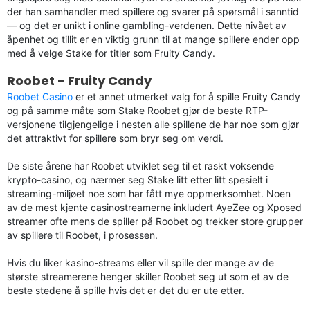
der han samhandler med spillere og svarer på spørsmål i sanntid
— og det er unikt i online gambling-verdenen. Dette nivået av
åpenhet og tillit er en viktig grunn til at mange spillere ender opp
med å velge Stake for titler som Fruity Candy.
Roobet - Fruity Candy
Roobet Casino
er et annet utmerket valg for å spille Fruity Candy
og på samme måte som Stake Roobet gjør de beste RTP-
versjonene tilgjengelige i nesten alle spillene de har noe som gjør
det attraktivt for spillere som bryr seg om verdi.
De siste årene har Roobet utviklet seg til et raskt voksende
krypto-casino, og nærmer seg Stake litt etter litt spesielt i
streaming-miljøet noe som har fått mye oppmerksomhet. Noen
av de mest kjente casinostreamerne inkludert AyeZee og Xposed
streamer ofte mens de spiller på Roobet og trekker store grupper
av spillere til Roobet, i prosessen.
Hvis du liker kasino-streams eller vil spille der mange av de
største streamerene henger skiller Roobet seg ut som et av de
beste stedene å spille hvis det er det du er ute etter.