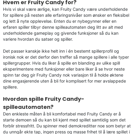
Hvem er Fruity Candy for?
Hvis vi skal være ærlige, kan Fruity Candy være underholdende
for spillere på nesten alle erfaringsnivåer som ønsker en fleksibel
og lett å nyte opplevelse. Enten du er nybegynner eller en
erfaren spiller tilbyr denne spilleautomaten deg litt av alt med
underholdende gameplay og givende funksjoner så du kan
variere hvordan du satser og spiller.
Det passer kanskje ikke helt inn i én bestemt spillerprofil og
ironisk nok er det derfor den treffer så mange spillere i alle typer
spillergrupper. Hvis du liker å spille en blanding av ulike spill
eksperimentere med funksjoner eller bare liker å se hvor neste
spinn tar deg gir Fruity Candy nok variasjon til å holde øktene
dine engasjerende uten å bli for komplisert for mer avslappede
spillere.
Hvordan spille Fruity Candy-
spilleautomaten?
Den enkleste måten å bli komfortabel med Fruity Candy er å
starte demoen så du kan bli kjent med spillet samtidig som det
forblir stressfritt. Du spinner med demokreditter noe som betyr at
du unngår ekte tap, ingen press og masse frihet til å lære spillet i