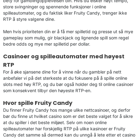
bety for gamblingopplevelsen din. Hvis du elsker høyt tempo,
store svingninger og spennende funksjoner i online
spilleautomater, og du faktisk liker Fruity Candy, trenger ikke
RTP å styre valgene dine.
Men hvis prioriteten din er å få mer spilletid og presse ut så mye
gameplay som mulig, gir blackjack og lignende spill som regel
bedre odds og mye mer spilletid per dollar.
Casinoer og spilleautomater med høyest
RTP
For å øke sjansene dine for å vinne når du gambler på nett
anbefaler vi på det sterkeste at du fokusere på å spille online
slots med høy RTP, og du bør også holder deg til online casinoer
som konsekvent tilbyr den høyeste RTP-en.
Hvor spille Fruity Candy
Du finner Fruity Candy hos mange ulike nettcasinoer, og derfor
bør du finne ut hvilket casino som er det beste valget for å sikre
at du spiller i det beste miljøet. Selv om noen online
spilleautomater har forskjellig RTP på ulike kasinoer er Fruity
Candy det samme så dermed kan du unngå å lete etter et casino