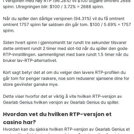
I versjonen med høy RTP (96.28%) vil $100 utgjøre omtrent 2688
spinn. Utregningen blir: $100 / 3.72% = 2688 spinn.
Når du spiller den dårlige versjonen (94.31%) vil du få omtrent
omtrent 1757 spinn før saldoen din går tom. $100 / 5.69% = 1757
spinn.
Siden hvert spinn i gjennomsnitt tar rundt tre sekunder tilsvarer
dette omtrent rundt 2 timer med slot-tid når du spiller den gode
RTP-innstillingen. sammenlignet med bare rundt 1.5 timer når du
bruker lav-RTP-alternativet.
Kort sagt betyr det at om du velger den lavere RTP-profilen du
går tom for penger raskere, noe som reduserer sjansene dine for
store gevinster ganske mye.
Dette viser hvorfor det er viktig å vite hvilken RTP-versjon av
Gearlab Genius hvilken versjon av Gearlab Genius du spiller.
Hvordan vet du hvilken RTP-versjon et
casino har?
Hvordan kan du sjekke hvilken RTP-versjon av Gearlab Genius et