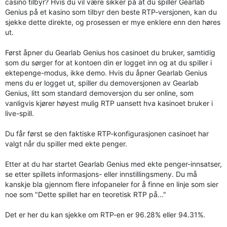
casino tilbyr? Hvis du vil være sikker på at du spiller Gearlab
Genius på et kasino som tilbyr den beste RTP-versjonen, kan du
sjekke dette direkte, og prosessen er mye enklere enn den høres
ut.
Først åpner du Gearlab Genius hos casinoet du bruker, samtidig
som du sørger for at kontoen din er logget inn og at du spiller i
ektepenge-modus, ikke demo. Hvis du åpner Gearlab Genius
mens du er logget ut, spiller du demoversjonen av Gearlab
Genius, litt som standard demoversjon du ser online, som
vanligvis kjører høyest mulig RTP uansett hva kasinoet bruker i
live-spill.
Du får først se den faktiske RTP-konfigurasjonen casinoet har
valgt når du spiller med ekte penger.
Etter at du har startet Gearlab Genius med ekte penger-innsatser,
se etter spillets informasjons- eller innstillingsmeny. Du må
kanskje bla gjennom flere infopaneler for å finne en linje som sier
noe som "Dette spillet har en teoretisk RTP på..."
Det er her du kan sjekke om RTP-en er 96.28% eller 94.31%.