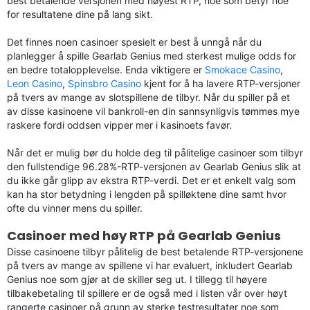
best betalende versjonen med høyest RTP, noe som betyr noe
for resultatene dine på lang sikt.
Det finnes noen casinoer spesielt er best å unngå når du
planlegger å spille Gearlab Genius med sterkest mulige odds for
en bedre totalopplevelse. Enda viktigere er
Smokace Casino
,
Leon Casino
,
Spinsbro Casino
kjent for å ha lavere RTP-versjoner
på tvers av mange av slotspillene de tilbyr. Når du spiller på et
av disse kasinoene vil bankroll-en din sannsynligvis tømmes mye
raskere fordi oddsen vipper mer i kasinoets favør.
Når det er mulig bør du holde deg til pålitelige casinoer som tilbyr
den fullstendige 96.28%-RTP-versjonen av Gearlab Genius slik at
du ikke går glipp av ekstra RTP-verdi. Det er et enkelt valg som
kan ha stor betydning i lengden på spilløktene dine samt hvor
ofte du vinner mens du spiller.
Casinoer med høy RTP på Gearlab Genius
Disse casinoene tilbyr pålitelig de best betalende RTP-versjonene
på tvers av mange av spillene vi har evaluert, inkludert Gearlab
Genius noe som gjør at de skiller seg ut. I tillegg til høyere
tilbakebetaling til spillere er de også med i listen vår over høyt
rangerte casinoer på grunn av sterke testresultater noe som