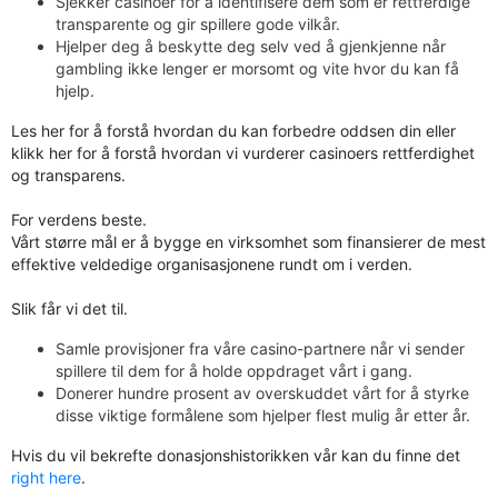
Sjekker casinoer for å identifisere dem som er rettferdige
transparente og gir spillere gode vilkår.
Hjelper deg å beskytte deg selv ved å gjenkjenne når
gambling ikke lenger er morsomt og vite hvor du kan få
hjelp.
Les her for å forstå hvordan du kan forbedre oddsen din eller
klikk her for å forstå hvordan vi vurderer casinoers rettferdighet
og transparens.
For verdens beste.
Vårt større mål er å bygge en virksomhet som finansierer de mest
effektive veldedige organisasjonene rundt om i verden.
Slik får vi det til.
Samle provisjoner fra våre casino-partnere når vi sender
spillere til dem for å holde oppdraget vårt i gang.
Donerer hundre prosent av overskuddet vårt for å styrke
disse viktige formålene som hjelper flest mulig år etter år.
Hvis du vil bekrefte donasjonshistorikken vår kan du finne det
right here
.