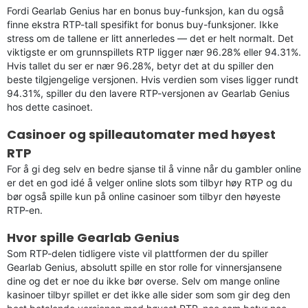
Fordi Gearlab Genius har en bonus buy-funksjon, kan du også
finne ekstra RTP-tall spesifikt for bonus buy-funksjoner. Ikke
stress om de tallene er litt annerledes — det er helt normalt. Det
viktigste er om grunnspillets RTP ligger nær 96.28% eller 94.31%.
Hvis tallet du ser er nær 96.28%, betyr det at du spiller den
beste tilgjengelige versjonen. Hvis verdien som vises ligger rundt
94.31%, spiller du den lavere RTP-versjonen av Gearlab Genius
hos dette casinoet.
Casinoer og spilleautomater med høyest
RTP
For å gi deg selv en bedre sjanse til å vinne når du gambler online
er det en god idé å velger online slots som tilbyr høy RTP og du
bør også spille kun på online casinoer som tilbyr den høyeste
RTP-en.
Hvor spille Gearlab Genius
Som RTP-delen tidligere viste vil plattformen der du spiller
Gearlab Genius, absolutt spille en stor rolle for vinnersjansene
dine og det er noe du ikke bør overse. Selv om mange online
kasinoer tilbyr spillet er det ikke alle sider som som gir deg den