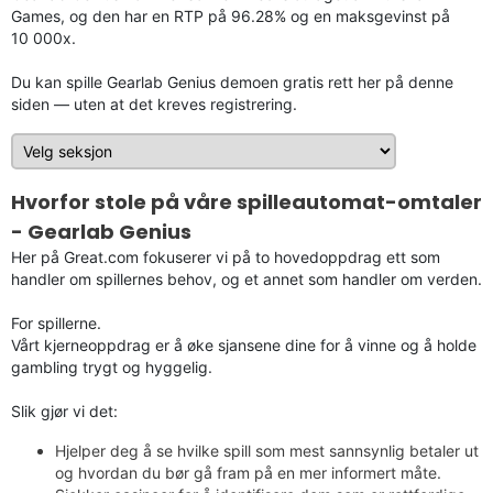
Games, og den har en RTP på 96.28% og en maksgevinst på
10 000x.
Du kan spille Gearlab Genius demoen gratis rett her på denne
siden — uten at det kreves registrering.
Hvorfor stole på våre spilleautomat-omtaler
- Gearlab Genius
Her på Great.com fokuserer vi på to hovedoppdrag ett som
handler om spillernes behov, og et annet som handler om verden.
For spillerne.
Vårt kjerneoppdrag er å øke sjansene dine for å vinne og å holde
gambling trygt og hyggelig.
Slik gjør vi det:
Hjelper deg å se hvilke spill som mest sannsynlig betaler ut
og hvordan du bør gå fram på en mer informert måte.