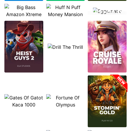
EGGOMATIC
NETENT