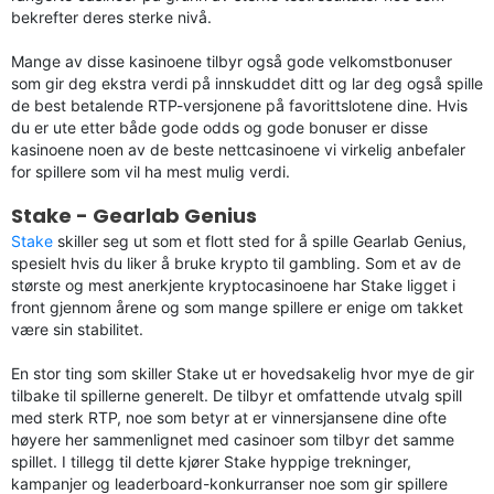
bekrefter deres sterke nivå.
Mange av disse kasinoene tilbyr også gode velkomstbonuser
som gir deg ekstra verdi på innskuddet ditt og lar deg også spille
de best betalende RTP-versjonene på favorittslotene dine. Hvis
du er ute etter både gode odds og gode bonuser er disse
kasinoene noen av de beste nettcasinoene vi virkelig anbefaler
for spillere som vil ha mest mulig verdi.
Stake - Gearlab Genius
Stake
skiller seg ut som et flott sted for å spille Gearlab Genius,
spesielt hvis du liker å bruke krypto til gambling. Som et av de
største og mest anerkjente kryptocasinoene har Stake ligget i
front gjennom årene og som mange spillere er enige om takket
være sin stabilitet.
En stor ting som skiller Stake ut er hovedsakelig hvor mye de gir
tilbake til spillerne generelt. De tilbyr et omfattende utvalg spill
med sterk RTP, noe som betyr at er vinnersjansene dine ofte
høyere her sammenlignet med casinoer som tilbyr det samme
spillet. I tillegg til dette kjører Stake hyppige trekninger,
kampanjer og leaderboard-konkurranser noe som gir spillere