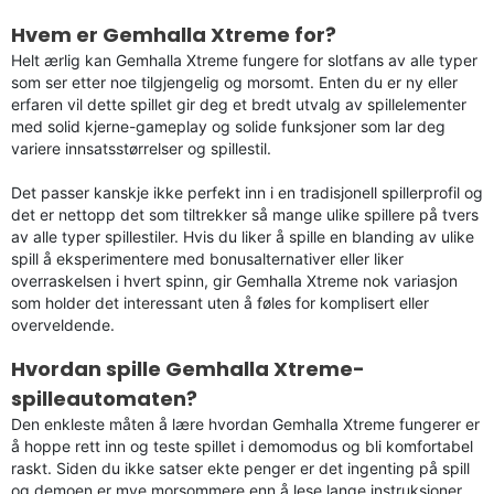
Hvem er Gemhalla Xtreme for?
Helt ærlig kan Gemhalla Xtreme fungere for slotfans av alle typer
som ser etter noe tilgjengelig og morsomt. Enten du er ny eller
erfaren vil dette spillet gir deg et bredt utvalg av spillelementer
med solid kjerne-gameplay og solide funksjoner som lar deg
variere innsatsstørrelser og spillestil.
Det passer kanskje ikke perfekt inn i en tradisjonell spillerprofil og
det er nettopp det som tiltrekker så mange ulike spillere på tvers
av alle typer spillestiler. Hvis du liker å spille en blanding av ulike
spill å eksperimentere med bonusalternativer eller liker
overraskelsen i hvert spinn, gir Gemhalla Xtreme nok variasjon
som holder det interessant uten å føles for komplisert eller
overveldende.
Hvordan spille Gemhalla Xtreme-
spilleautomaten?
Den enkleste måten å lære hvordan Gemhalla Xtreme fungerer er
å hoppe rett inn og teste spillet i demomodus og bli komfortabel
raskt. Siden du ikke satser ekte penger er det ingenting på spill
og demoen er mye morsommere enn å lese lange instruksjoner