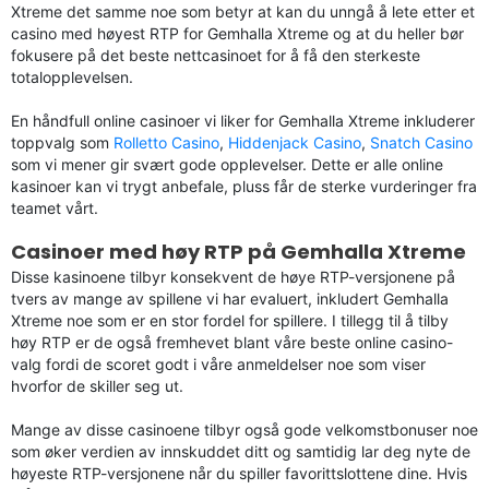
Xtreme det samme noe som betyr at kan du unngå å lete etter et
casino med høyest RTP for Gemhalla Xtreme og at du heller bør
fokusere på det beste nettcasinoet for å få den sterkeste
totalopplevelsen.
En håndfull online casinoer vi liker for Gemhalla Xtreme inkluderer
toppvalg som
Rolletto Casino
,
Hiddenjack Casino
,
Snatch Casino
som vi mener gir svært gode opplevelser. Dette er alle online
kasinoer kan vi trygt anbefale, pluss får de sterke vurderinger fra
teamet vårt.
Casinoer med høy RTP på Gemhalla Xtreme
Disse kasinoene tilbyr konsekvent de høye RTP-versjonene på
tvers av mange av spillene vi har evaluert, inkludert Gemhalla
Xtreme noe som er en stor fordel for spillere. I tillegg til å tilby
høy RTP er de også fremhevet blant våre beste online casino-
valg fordi de scoret godt i våre anmeldelser noe som viser
hvorfor de skiller seg ut.
Mange av disse casinoene tilbyr også gode velkomstbonuser noe
som øker verdien av innskuddet ditt og samtidig lar deg nyte de
høyeste RTP-versjonene når du spiller favorittslottene dine. Hvis