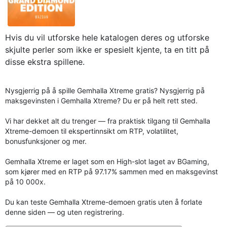
Hvis du vil utforske hele katalogen deres og utforske
skjulte perler som ikke er spesielt kjente, ta en titt på
disse ekstra spillene.
Nysgjerrig på å spille Gemhalla Xtreme gratis? Nysgjerrig på
maksgevinsten i Gemhalla Xtreme? Du er på helt rett sted.
Vi har dekket alt du trenger — fra praktisk tilgang til Gemhalla
Xtreme-demoen til ekspertinnsikt om RTP, volatilitet,
bonusfunksjoner og mer.
Gemhalla Xtreme er laget som en High-slot laget av BGaming,
som kjører med en RTP på 97.17% sammen med en maksgevinst
på 10 000x.
Du kan teste Gemhalla Xtreme-demoen gratis uten å forlate
denne siden — og uten registrering.