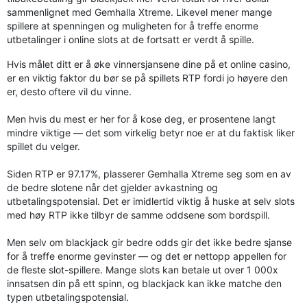
sammenlignet med Gemhalla Xtreme. Likevel mener mange
spillere at spenningen og muligheten for å treffe enorme
utbetalinger i online slots at de fortsatt er verdt å spille.
Hvis målet ditt er å øke vinnersjansene dine på et online casino,
er en viktig faktor du bør se på spillets RTP fordi jo høyere den
er, desto oftere vil du vinne.
Men hvis du mest er her for å kose deg, er prosentene langt
mindre viktige — det som virkelig betyr noe er at du faktisk liker
spillet du velger.
Siden RTP er 97.17%, plasserer Gemhalla Xtreme seg som en av
de bedre slotene når det gjelder avkastning og
utbetalingspotensial. Det er imidlertid viktig å huske at selv slots
med høy RTP ikke tilbyr de samme oddsene som bordspill.
Men selv om blackjack gir bedre odds gir det ikke bedre sjanse
for å treffe enorme gevinster — og det er nettopp appellen for
de fleste slot-spillere. Mange slots kan betale ut over 1 000x
innsatsen din på ett spinn, og blackjack kan ikke matche den
typen utbetalingspotensial.