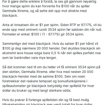
For å gjøre dette enklere å forstå, la oss gå gjennom nøyaktig
hvor mange spinn du kan forvente fra $100 når du spiller
Gemhalla Xtreme, og så sette det opp mot direkte med
blackjack.
Anta at innsatsen din er $1 per spinn. Siden RTP er 97.17%, vil du
ende opp med omtrent rundt 3534 spinn før saldoen din når null.
Formelen er enkel: $100 / (1 - 97.17%) gir 3534 spinn.
Sammenlign det med blackjack. Hvis du satser $1 per hånd vil
$100 gi deg nærmere 20 000 hender. Det skyldes blackjack sin
ekstremt lave house edge bare 0,5 % når det spilles perfekt noe
som lar bankrollen vare mye lenger.
Så det kommer ned til om du heller vil få omtrent 3534 spinn på
den slotten, Gemhalla Xtreme. eller hva med nesten 20 000
blackjack-hender med de samme $100. Selv om noen
foretrekker det raskere tempoet og bonusfunksjonene i
spilleautomater gir blackjack betydelig mer spilletid for hver
dollar du bruker og med langt sterkere odds.
Hvis du prøver å forlenge spilletiden din og få best mulig
tilbakebetaling gir blackjack mer verdi totalt for hver dollar