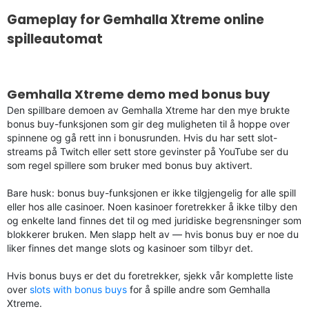
Gameplay for Gemhalla Xtreme online
spilleautomat
Gemhalla Xtreme demo med bonus buy
Den spillbare demoen av Gemhalla Xtreme har den mye brukte
bonus buy-funksjonen som gir deg muligheten til å hoppe over
spinnene og gå rett inn i bonusrunden. Hvis du har sett slot-
streams på Twitch eller sett store gevinster på YouTube ser du
som regel spillere som bruker med bonus buy aktivert.
Bare husk: bonus buy-funksjonen er ikke tilgjengelig for alle spill
eller hos alle casinoer. Noen kasinoer foretrekker å ikke tilby den
og enkelte land finnes det til og med juridiske begrensninger som
blokkerer bruken. Men slapp helt av — hvis bonus buy er noe du
liker finnes det mange slots og kasinoer som tilbyr det.
Hvis bonus buys er det du foretrekker, sjekk vår komplette liste
over
slots with bonus buys
for å spille andre som Gemhalla
Xtreme.