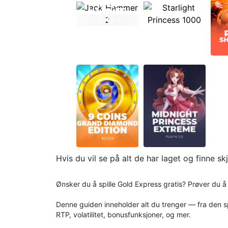
JACK
HAMMER
2
NETENT
Hvis du vil se på alt de har laget og finne skj
Ønsker du å spille Gold Express gratis? Prøver du å
Denne guiden inneholder alt du trenger — fra den sp
RTP, volatilitet, bonusfunksjoner, og mer.