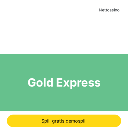
Nettcasino
Gold Express
Spill gratis demospill