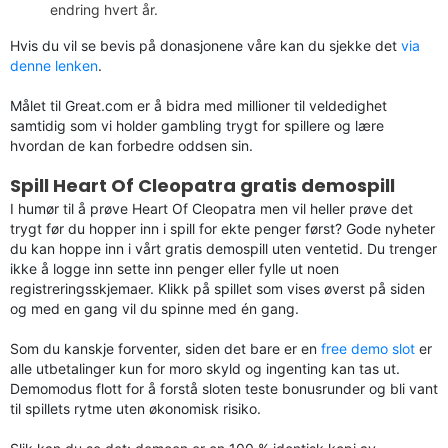
endring hvert år.
Hvis du vil se bevis på donasjonene våre kan du sjekke det
via
denne lenken
.
Målet til Great.com er å bidra med millioner til veldedighet
samtidig som vi holder gambling trygt for spillere og lære
hvordan de kan forbedre oddsen sin.
Spill Heart Of Cleopatra gratis demospill
I humør til å prøve Heart Of Cleopatra men vil heller prøve det
trygt før du hopper inn i spill for ekte penger først? Gode nyheter
du kan hoppe inn i vårt gratis demospill uten ventetid. Du trenger
ikke å logge inn sette inn penger eller fylle ut noen
registreringsskjemaer. Klikk på spillet som vises øverst på siden
og med en gang vil du spinne med én gang.
Som du kanskje forventer, siden det bare er en
free demo slot
er
alle utbetalinger kun for moro skyld og ingenting kan tas ut.
Demomodus flott for å forstå sloten teste bonusrunder og bli vant
til spillets rytme uten økonomisk risiko.