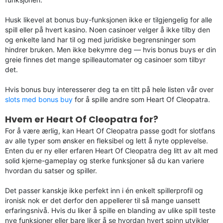
Husk likevel at bonus buy-funksjonen ikke er tilgjengelig for alle
spill eller på hvert kasino. Noen casinoer velger å ikke tilby den
og enkelte land har til og med juridiske begrensninger som
hindrer bruken. Men ikke bekymre deg — hvis bonus buys er din
greie finnes det mange spilleautomater og casinoer som tilbyr
det.
Hvis bonus buy interesserer deg ta en titt på hele listen vår over
slots med bonus buy
for å spille andre som Heart Of Cleopatra.
Hvem er Heart Of Cleopatra for?
For å være ærlig, kan Heart Of Cleopatra passe godt for slotfans
av alle typer som ønsker en fleksibel og lett å nyte opplevelse.
Enten du er ny eller erfaren Heart Of Cleopatra deg litt av alt med
solid kjerne-gameplay og sterke funksjoner så du kan variere
hvordan du satser og spiller.
Det passer kanskje ikke perfekt inn i én enkelt spillerprofil og
ironisk nok er det derfor den appellerer til så mange uansett
erfaringsnivå. Hvis du liker å spille en blanding av ulike spill teste
nye funksjoner eller bare liker å se hvordan hvert spinn utvikler