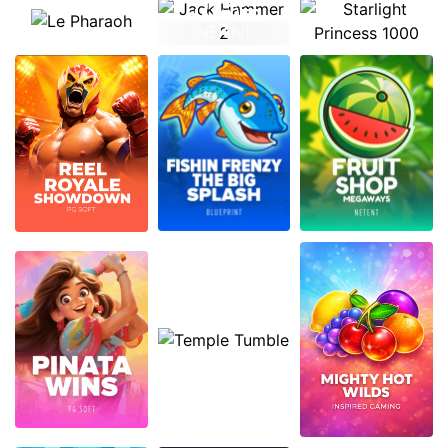
JACK
HAMMER
2
NETENT