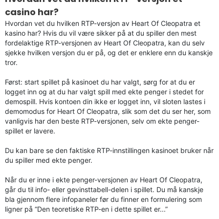
casino har?
Hvordan vet du hvilken RTP-versjon av Heart Of Cleopatra et
kasino har? Hvis du vil være sikker på at du spiller den mest
fordelaktige RTP-versjonen av Heart Of Cleopatra, kan du selv
sjekke hvilken versjon du er på, og det er enklere enn du kanskje
tror.
Først: start spillet på kasinoet du har valgt, sørg for at du er
logget inn og at du har valgt spill med ekte penger i stedet for
demospill. Hvis kontoen din ikke er logget inn, vil sloten lastes i
demomodus for Heart Of Cleopatra, slik som det du ser her, som
vanligvis har den beste RTP-versjonen, selv om ekte penger-
spillet er lavere.
Du kan bare se den faktiske RTP-innstillingen kasinoet bruker når
du spiller med ekte penger.
Når du er inne i ekte penger-versjonen av Heart Of Cleopatra,
går du til info- eller gevinsttabell-delen i spillet. Du må kanskje
bla gjennom flere infopaneler før du finner en formulering som
ligner på “Den teoretiske RTP-en i dette spillet er...”