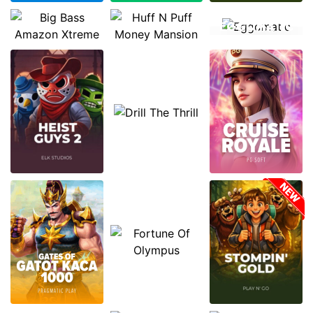
EGGOMATIC
NETENT