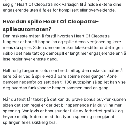
seg gir Heart Of Cleopatra nok variasjon til å holde øktene dine
engasjerende uten å føles for komplisert eller overveldende.
Hvordan spille Heart Of Cleopatra-
spilleautomaten?
Den raskeste måten å forstå hvordan Heart Of Cleopatra
fungerer er bare å hoppe inn og spille demo-versjonen og lære
mens du spiller. Siden demoen bruker lekekreditter er det ingen
risiko i det hele tatt og demospill er langt mer engasjerende enn å
lese regler hver eneste gang.
Helt ærlig fungerer slots som brettspill og den raskeste måten å
lære på er ved å spille ved å bare spinne noen ganger. Åpne
demoen nedenfor og sett den til 100 autospinn så spillet kan vise
deg hvordan funksjonene henger sammen med en gang.
Når du først får taket på det kan du prøve bonus buy-funksjonen
siden det som regel er der det blir spennende når du vil ha mer
spenning. Vanligvis er bonusrunder fulle av forbedret grafikk og
høyere multiplikatorer med den typen spenning som gjør at
spillingen føles skikkelig bra.