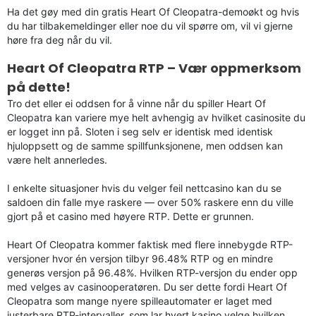
Ha det gøy med din gratis Heart Of Cleopatra-demoøkt og hvis
du har tilbakemeldinger eller noe du vil spørre om, vil vi gjerne
høre fra deg når du vil.
Heart Of Cleopatra RTP – Vær oppmerksom
på dette!
Tro det eller ei oddsen for å vinne når du spiller Heart Of
Cleopatra kan variere mye helt avhengig av hvilket casinosite du
er logget inn på. Sloten i seg selv er identisk med identisk
hjuloppsett og de samme spillfunksjonene, men oddsen kan
være helt annerledes.
I enkelte situasjoner hvis du velger feil nettcasino kan du se
saldoen din falle mye raskere — over 50% raskere enn du ville
gjort på et casino med høyere RTP. Dette er grunnen.
Heart Of Cleopatra kommer faktisk med flere innebygde RTP-
versjoner hvor én versjon tilbyr 96.48% RTP og en mindre
generøs versjon på 96.48%. Hvilken RTP-versjon du ender opp
med velges av casinooperatøren. Du ser dette fordi Heart Of
Cleopatra som mange nyere spilleautomater er laget med
justerbare RTP-intervaller, som lar hvert kasino velge hvilken