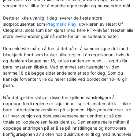
versjon de vil tilby for å matche egne regler og house edge-mål.
Dette er ikke uvanlig. I dag leverer de fleste store
slotprodusenter, som
Pragmatic Play
, utvikleren av Heart Of
Cleopatra, slots som kan kjøres med flere RTP-nivåer. Nesten alle
store leverandører gjør nå dette for online spilleautomater.
Den enkleste måten å forstå det på er å sammenligne det med
blackjack-bord som bruker ulike regler. I én regelvariant hvis du
og dealeren begge har 18, kalles runden en push, — og du får
bare innsatsen tilbake. Med et annet sett husregler vil den
samme 18 på begge sider ende som et tap for deg. Som du
kanskje forventer ville du heller spille ved bordet der 18-18 gir
push.
Når det gjelder slots er disse forskjellene vanskeligere å
oppdage fordi reglene er skjult inne i spillets matematikk — ikke
bare i utbetalingsoversikten på skjermen. Hjulsymbolene ser like
ut i hver versjon og bonussekvensene ser uendret ut så den
totale spillopplevelsen føles identisk. Den eneste reelle måten å
oppdage endringen på er å se på innstillingene og kontrollere
konfigurasjonen av sloten hos dusinvis eller til og med hundrevis