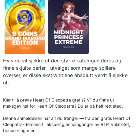
Hvis du vil sjekke ut den større katalogen deres og
finne skjulte perler i utvalget som mange spillere
overser, er disse ekstra titlene absolutt verdt å sjekke
ut.
Klar til å prøve Heart Of Cleopatra gratis? Vil du finne ut
maksgevinst for Heart Of Cleopatra? Du er på helt rett sted.
Denne anmeldelsen har alt du trenger — fra den gratis Heart Of
Cleopatra-demoen til ekspertgjennomganger av RTP, volatilitet,
bonuser og mer.