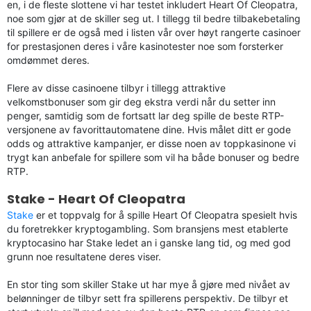
en, i de fleste slottene vi har testet inkludert Heart Of Cleopatra,
noe som gjør at de skiller seg ut. I tillegg til bedre tilbakebetaling
til spillere er de også med i listen vår over høyt rangerte casinoer
for prestasjonen deres i våre kasinotester noe som forsterker
omdømmet deres.
Flere av disse casinoene tilbyr i tillegg attraktive
velkomstbonuser som gir deg ekstra verdi når du setter inn
penger, samtidig som de fortsatt lar deg spille de beste RTP-
versjonene av favorittautomatene dine. Hvis målet ditt er gode
odds og attraktive kampanjer, er disse noen av toppkasinone vi
trygt kan anbefale for spillere som vil ha både bonuser og bedre
RTP.
Stake - Heart Of Cleopatra
Stake
er et toppvalg for å spille Heart Of Cleopatra spesielt hvis
du foretrekker kryptogambling. Som bransjens mest etablerte
kryptocasino har Stake ledet an i ganske lang tid, og med god
grunn noe resultatene deres viser.
En stor ting som skiller Stake ut har mye å gjøre med nivået av
belønninger de tilbyr sett fra spillerens perspektiv. De tilbyr et