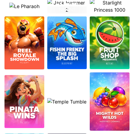
JACK
HAMMER
2
NETENT