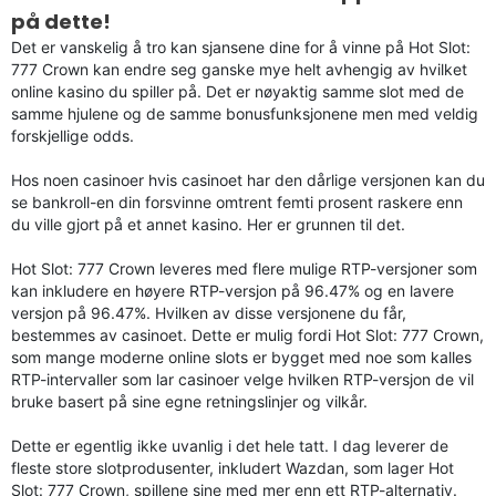
på dette!
Det er vanskelig å tro kan sjansene dine for å vinne på Hot Slot:
777 Crown kan endre seg ganske mye helt avhengig av hvilket
online kasino du spiller på. Det er nøyaktig samme slot med de
samme hjulene og de samme bonusfunksjonene men med veldig
forskjellige odds.
Hos noen casinoer hvis casinoet har den dårlige versjonen kan du
se bankroll-en din forsvinne omtrent femti prosent raskere enn
du ville gjort på et annet kasino. Her er grunnen til det.
Hot Slot: 777 Crown leveres med flere mulige RTP-versjoner som
kan inkludere en høyere RTP-versjon på 96.47% og en lavere
versjon på 96.47%. Hvilken av disse versjonene du får,
bestemmes av casinoet. Dette er mulig fordi Hot Slot: 777 Crown,
som mange moderne online slots er bygget med noe som kalles
RTP-intervaller som lar casinoer velge hvilken RTP-versjon de vil
bruke basert på sine egne retningslinjer og vilkår.
Dette er egentlig ikke uvanlig i det hele tatt. I dag leverer de
fleste store slotprodusenter, inkludert Wazdan, som lager Hot
Slot: 777 Crown, spillene sine med mer enn ett RTP-alternativ.