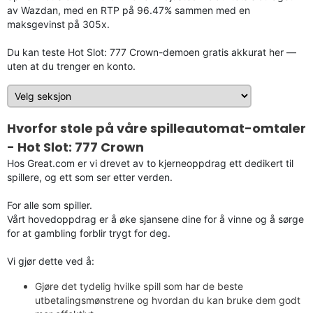
av Wazdan, med en RTP på 96.47% sammen med en
maksgevinst på 305x.
Du kan teste Hot Slot: 777 Crown-demoen gratis akkurat her —
uten at du trenger en konto.
Hvorfor stole på våre spilleautomat-omtaler
- Hot Slot: 777 Crown
Hos Great.com er vi drevet av to kjerneoppdrag ett dedikert til
spillere, og ett som ser etter verden.
For alle som spiller.
Vårt hovedoppdrag er å øke sjansene dine for å vinne og å sørge
for at gambling forblir trygt for deg.
Vi gjør dette ved å:
Gjøre det tydelig hvilke spill som har de beste
utbetalingsmønstrene og hvordan du kan bruke dem godt