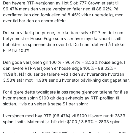
Den høyere RTP-versjonen av Hot Slot: 777 Crown er satt til
96.47% mens den verste versjonen faller ned til 88.02%. På
overflaten kan den forskjellen på 8.45% virke ubetydelig, men
over tid har den en enorm effekt.
Det som virkelig betyr noe, er ikke bare selve RTP-en det som
betyr mest er House Edge som viser hvor mye kasinoet i snitt
beholder fra spinnene dine over tid. Du finner det ved å trekke
RTP fra 100%.
Den gode versjonen gir 100 % - 96.47% = 3.53% house edge. I
den lavere RTP-versjonen er house edge 100% - 88.02% =
11.98%. Når du ser de tallene ved siden av hverandre hvordan
3.53% står mot 11.98% ser du hvor stor påvirkning det gapet har.
For å gjøre dette tydeligere la oss regne gjennom tallene for å se
hvor mange spinn $100 gir deg avhengig av RTP-profilen til
slotten. Hvis du velger å satse $1 per spinn:
I versjonen med høy RTP (96.47%) vil $100 tilsvare rundt 2833
spinn i snitt. Matematisk blir det: $100 / 3.53% = 2833 spinn.