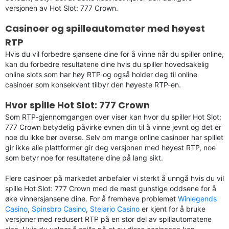
versjonen av Hot Slot: 777 Crown.
Casinoer og spilleautomater med høyest
RTP
Hvis du vil forbedre sjansene dine for å vinne når du spiller online,
kan du forbedre resultatene dine hvis du spiller hovedsakelig
online slots som har høy RTP og også holder deg til online
casinoer som konsekvent tilbyr den høyeste RTP-en.
Hvor spille Hot Slot: 777 Crown
Som RTP-gjennomgangen over viser kan hvor du spiller Hot Slot:
777 Crown betydelig påvirke evnen din til å vinne jevnt og det er
noe du ikke bør overse. Selv om mange online casinoer har spillet
gir ikke alle plattformer gir deg versjonen med høyest RTP, noe
som betyr noe for resultatene dine på lang sikt.
Flere casinoer på markedet anbefaler vi sterkt å unngå hvis du vil
spille Hot Slot: 777 Crown med de mest gunstige oddsene for å
øke vinnersjansene dine. For å fremheve problemet
Winlegends
Casino
,
Spinsbro Casino
,
Stelario Casino
er kjent for å bruke
versjoner med redusert RTP på en stor del av spillautomatene