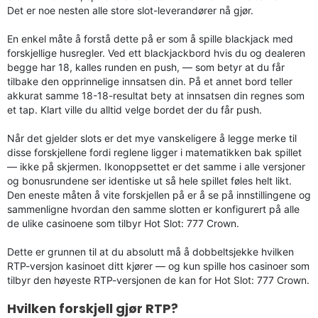
Det er noe nesten alle store slot-leverandører nå gjør.
En enkel måte å forstå dette på er som å spille blackjack med
forskjellige husregler. Ved ett blackjackbord hvis du og dealeren
begge har 18, kalles runden en push, — som betyr at du får
tilbake den opprinnelige innsatsen din. På et annet bord teller
akkurat samme 18-18-resultat bety at innsatsen din regnes som
et tap. Klart ville du alltid velge bordet der du får push.
Når det gjelder slots er det mye vanskeligere å legge merke til
disse forskjellene fordi reglene ligger i matematikken bak spillet
— ikke på skjermen. Ikonoppsettet er det samme i alle versjoner
og bonusrundene ser identiske ut så hele spillet føles helt likt.
Den eneste måten å vite forskjellen på er å se på innstillingene og
sammenligne hvordan den samme slotten er konfigurert på alle
de ulike casinoene som tilbyr Hot Slot: 777 Crown.
Dette er grunnen til at du absolutt må å dobbeltsjekke hvilken
RTP-versjon kasinoet ditt kjører — og kun spille hos casinoer som
tilbyr den høyeste RTP-versjonen de kan for Hot Slot: 777 Crown.
Hvilken forskjell gjør RTP?