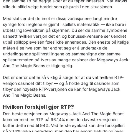
den samme 18 på begge sider at du taper innsatsen. Naturligvis
ville du alltid velge bordet som gir push i den situasjonen.
Med slots er det derimot er disse variasjonene langt mindre
synlige fordi reglene er gjemt i spillets matematikk — ikke bare i
utbetalingsoversikten på skjermen. Du ser de samme symbolene
uansett hvilken versjon det er, og bonussekvensene ser uendret
ut så spillopplevelsen føles ikke annerledes. Den eneste pålitelige
måten å se hva som har endret seg er å undersøke de
underliggende spillinnstillingene og sammenligne den samme
spilleautomaten på tvers av mange casinoer der Megaways Jack
And The Magic Beans er tilgjengelig.
Det er derfor det er så viktig å sørge for at du vet hvilken RTP-
versjon casinoet ditt tilbyr — og å holde deg til casinoer som
tilbyr den høyeste RTP-versjonen de kan for Megaways Jack
And The Magic Beans.
Hvilken forskjell gjør RTP?
Den beste versjonen av Megaways Jack And The Magic Beans
kommer med en RTP på 96.14% men den laveste versjonen
kutter dette ned til 94%. Ved første øyekast kan den forskjellen
på 2.14% virke ubetydelig, men den har enorm betydning over