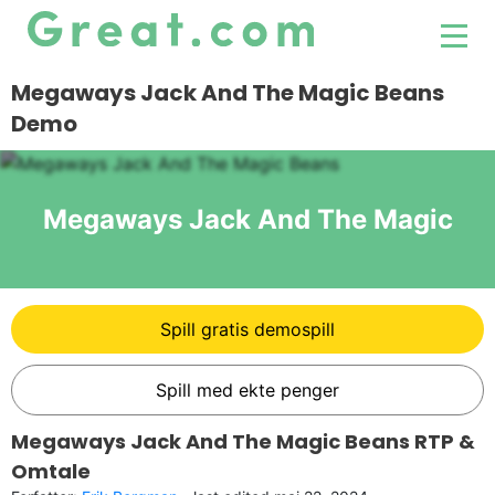
Megaways Jack And The Magic Beans
Demo
Megaways Jack And The Magic
Spill gratis demospill
Beans
Spill med ekte penger
Megaways Jack And The Magic Beans RTP &
Omtale