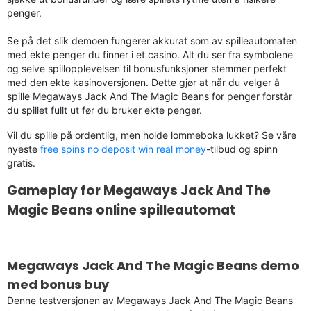
penger.
Se på det slik demoen fungerer akkurat som av spilleautomaten
med ekte penger du finner i et casino. Alt du ser fra symbolene
og selve spillopplevelsen til bonusfunksjoner stemmer perfekt
med den ekte kasinoversjonen. Dette gjør at når du velger å
spille Megaways Jack And The Magic Beans for penger forstår
du spillet fullt ut før du bruker ekte penger.
Vil du spille på ordentlig, men holde lommeboka lukket? Se våre
nyeste
free spins no deposit win real money
-tilbud og spinn
gratis.
Gameplay for Megaways Jack And The
Magic Beans online spilleautomat
Megaways Jack And The Magic Beans demo
med bonus buy
Denne testversjonen av Megaways Jack And The Magic Beans