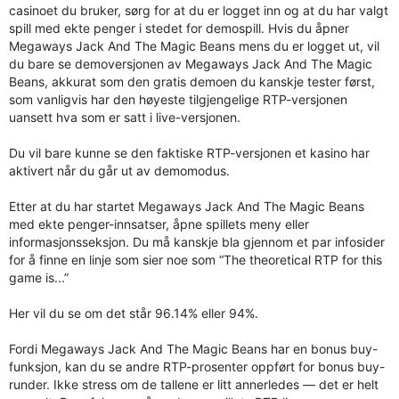
casinoet du bruker, sørg for at du er logget inn og at du har valgt
spill med ekte penger i stedet for demospill. Hvis du åpner
Megaways Jack And The Magic Beans mens du er logget ut, vil
du bare se demoversjonen av Megaways Jack And The Magic
Beans, akkurat som den gratis demoen du kanskje tester først,
som vanligvis har den høyeste tilgjengelige RTP-versjonen
uansett hva som er satt i live-versjonen.
Du vil bare kunne se den faktiske RTP-versjonen et kasino har
aktivert når du går ut av demomodus.
Etter at du har startet Megaways Jack And The Magic Beans
med ekte penger-innsatser, åpne spillets meny eller
informasjonsseksjon. Du må kanskje bla gjennom et par infosider
for å finne en linje som sier noe som “The theoretical RTP for this
game is...”
Her vil du se om det står 96.14% eller 94%.
Fordi Megaways Jack And The Magic Beans har en bonus buy-
funksjon, kan du se andre RTP-prosenter oppført for bonus buy-
runder. Ikke stress om de tallene er litt annerledes — det er helt