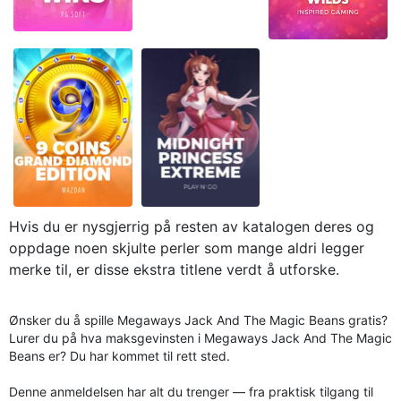
Hvis du er nysgjerrig på resten av katalogen deres og
oppdage noen skjulte perler som mange aldri legger
merke til, er disse ekstra titlene verdt å utforske.
Ønsker du å spille Megaways Jack And The Magic Beans gratis?
Lurer du på hva maksgevinsten i Megaways Jack And The Magic
Beans er? Du har kommet til rett sted.
Denne anmeldelsen har alt du trenger — fra praktisk tilgang til