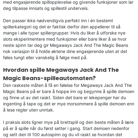
med engasjerende spillopplevelse og givende funksjoner som lar
deg tilpasse innsats og spillestil underveis.
Den passer ikke nødvendigvis perfekt inn i én bestemt
spillerkategori og det er faktisk derfor den appellerer til så
mange i alle typer spillergrupper. Hvis du liker å utforske nye
slots eksperimentere med funksjoner eller bare liker å se hvor
neste spinn tar deg gir Megaways Jack And The Magic Beans
nok variasjon til å holde øktene dine engasjerende uten at det
føles tungt eller vanskelig å følge med på.
Hvordan spille Megaways Jack And The
Magic Beans-spilleautomaten?
Den raskeste måten å få en følelse for Megaways Jack And The
Magic Beans på er bare å hoppe inn og begynne å spille demoen
og finne ut av det raskt. Siden det bare er lekepenger har du
ingenting å tape og det er mye morsommere å spille demoen enn
å lese regler uten unntak.
I praksis slots ligner mye på brettspill og den beste måten å lære
på er å spille når du først setter i gang. Start demoen nedenfor
og sett den til 100 autospinn og du vil raskt se hvordan det