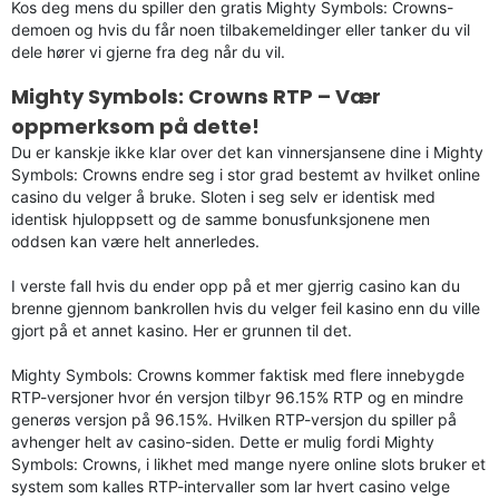
Kos deg mens du spiller den gratis Mighty Symbols: Crowns-
demoen og hvis du får noen tilbakemeldinger eller tanker du vil
dele hører vi gjerne fra deg når du vil.
Mighty Symbols: Crowns RTP – Vær
oppmerksom på dette!
Du er kanskje ikke klar over det kan vinnersjansene dine i Mighty
Symbols: Crowns endre seg i stor grad bestemt av hvilket online
casino du velger å bruke. Sloten i seg selv er identisk med
identisk hjuloppsett og de samme bonusfunksjonene men
oddsen kan være helt annerledes.
I verste fall hvis du ender opp på et mer gjerrig casino kan du
brenne gjennom bankrollen hvis du velger feil kasino enn du ville
gjort på et annet kasino. Her er grunnen til det.
Mighty Symbols: Crowns kommer faktisk med flere innebygde
RTP-versjoner hvor én versjon tilbyr 96.15% RTP og en mindre
generøs versjon på 96.15%. Hvilken RTP-versjon du spiller på
avhenger helt av casino-siden. Dette er mulig fordi Mighty
Symbols: Crowns, i likhet med mange nyere online slots bruker et
system som kalles RTP-intervaller som lar hvert casino velge