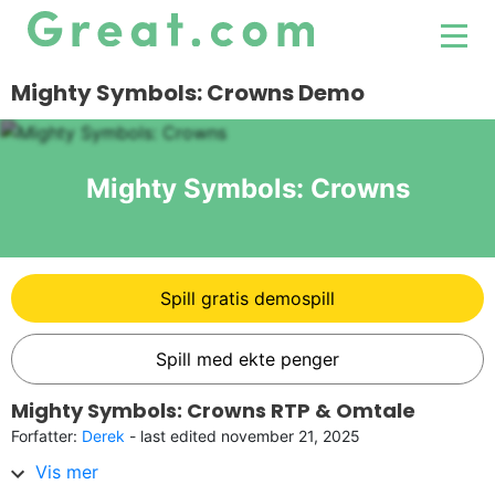
Mighty Symbols: Crowns Demo
Mighty Symbols: Crowns
Spill gratis demospill
Spill med ekte penger
Mighty Symbols: Crowns RTP & Omtale
Forfatter:
Derek
- last edited
november 21, 2025
Vis mer