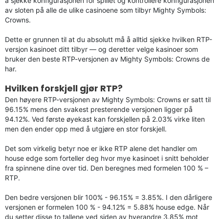
å sjekke konfigurasjonen for spillet og kontrollere konfigurasjonen
av sloten på alle de ulike casinoene som tilbyr Mighty Symbols:
Crowns.
Dette er grunnen til at du absolutt må å alltid sjekke hvilken RTP-
versjon kasinoet ditt tilbyr — og deretter velge kasinoer som
bruker den beste RTP-versjonen av Mighty Symbols: Crowns de
har.
Hvilken forskjell gjør RTP?
Den høyere RTP-versjonen av Mighty Symbols: Crowns er satt til
96.15% mens den svakest presterende versjonen ligger på
94.12%. Ved første øyekast kan forskjellen på 2.03% virke liten
men den ender opp med å utgjøre en stor forskjell.
Det som virkelig betyr noe er ikke RTP alene det handler om
house edge som forteller deg hvor mye kasinoet i snitt beholder
fra spinnene dine over tid. Den beregnes med formelen 100 % –
RTP.
Den bedre versjonen blir 100% - 96.15% = 3.85%. I den dårligere
versjonen er formelen 100 % - 94.12% = 5.88% house edge. Når
du setter disse to tallene ved siden av hverandre 3.85% mot