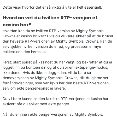
Dette viser hvorfor det er så viktig å vite er helt essensielt.
Hvordan vet du hvilken RTP-versjon et
casino har?
Hvordan kan du se hvilken RTP-versjon av Mighty Symbols:
Crowns et kasino bruker? Hvis du vil være sikker på at du bruker
den høyeste RTP-versjonen av Mighty Symbols: Crowns, kan du
selv sjekke hvilken versjon du er på, og prosessen er mye
enklere enn den høres ut.
Først: start spillet på kasinoet du har valgt, og bekrefter at du er
logget inn på kontoen din og at du spiller i ektepenge-modus,
ikke demo. Hvis du ikke er logget inn, vil du bare se
demoversjonen av Mighty Symbols: Crowns, slik du gjerne ser i
forhåndsvisninger, som vanligvis har den beste RTP-versjonen,
selv om ekte penger-spillet er lavere.
Du vil bare kunne se den faktiske RTP-versjonen et kasino har
aktivert når du spiller med ekte penger.
Når du er inne i ekte penger-versjonen av Mighty Symbols: