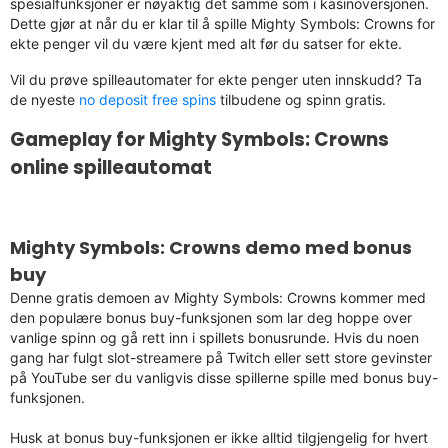
spesialfunksjoner er nøyaktig det samme som i kasinoversjonen.
Dette gjør at når du er klar til å spille Mighty Symbols: Crowns for
ekte penger vil du være kjent med alt før du satser for ekte.
Vil du prøve spilleautomater for ekte penger uten innskudd? Ta
de nyeste
no deposit free spins
tilbudene og spinn gratis.
Gameplay for Mighty Symbols: Crowns
online spilleautomat
Mighty Symbols: Crowns demo med bonus
buy
Denne gratis demoen av Mighty Symbols: Crowns kommer med
den populære bonus buy-funksjonen som lar deg hoppe over
vanlige spinn og gå rett inn i spillets bonusrunde. Hvis du noen
gang har fulgt slot-streamere på Twitch eller sett store gevinster
på YouTube ser du vanligvis disse spillerne spille med bonus buy-
funksjonen.
Husk at bonus buy-funksjonen er ikke alltid tilgjengelig for hvert