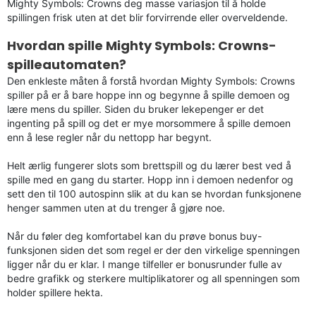
Mighty Symbols: Crowns deg masse variasjon til å holde
spillingen frisk uten at det blir forvirrende eller overveldende.
Hvordan spille Mighty Symbols: Crowns-
spilleautomaten?
Den enkleste måten å forstå hvordan Mighty Symbols: Crowns
spiller på er å bare hoppe inn og begynne å spille demoen og
lære mens du spiller. Siden du bruker lekepenger er det
ingenting på spill og det er mye morsommere å spille demoen
enn å lese regler når du nettopp har begynt.
Helt ærlig fungerer slots som brettspill og du lærer best ved å
spille med en gang du starter. Hopp inn i demoen nedenfor og
sett den til 100 autospinn slik at du kan se hvordan funksjonene
henger sammen uten at du trenger å gjøre noe.
Når du føler deg komfortabel kan du prøve bonus buy-
funksjonen siden det som regel er der den virkelige spenningen
ligger når du er klar. I mange tilfeller er bonusrunder fulle av
bedre grafikk og sterkere multiplikatorer og all spenningen som
holder spillere hekta.