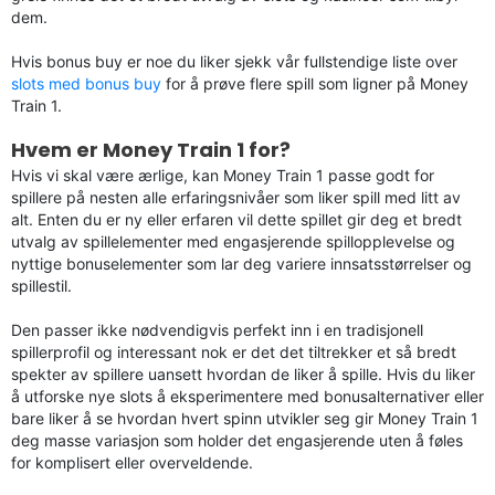
dem.
Hvis bonus buy er noe du liker sjekk vår fullstendige liste over
slots med bonus buy
for å prøve flere spill som ligner på Money
Train 1.
Hvem er Money Train 1 for?
Hvis vi skal være ærlige, kan Money Train 1 passe godt for
spillere på nesten alle erfaringsnivåer som liker spill med litt av
alt. Enten du er ny eller erfaren vil dette spillet gir deg et bredt
utvalg av spillelementer med engasjerende spillopplevelse og
nyttige bonuselementer som lar deg variere innsatsstørrelser og
spillestil.
Den passer ikke nødvendigvis perfekt inn i en tradisjonell
spillerprofil og interessant nok er det det tiltrekker et så bredt
spekter av spillere uansett hvordan de liker å spille. Hvis du liker
å utforske nye slots å eksperimentere med bonusalternativer eller
bare liker å se hvordan hvert spinn utvikler seg gir Money Train 1
deg masse variasjon som holder det engasjerende uten å føles
for komplisert eller overveldende.