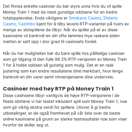
Det finnes enkelte casinoer du bør styre unna hvis du vil spille
Money Train 1 med de mest gunstige oddsene for en bedre
totalopplevelse. Enda viktigere er
Smokace Casino
,
Stelario
Casino
,
Cazimbo
kjent for å tilby lavere RTP-varianter på tvers av
mange av slotspillene de tilbyr. Når du spiller på et av disse
kasinoene vil bankroll-en din ofte tømmes mye raskere siden
matten er satt opp i stor grad til casinoets fordel.
Når du har muligheten bør du bare spille hos pålitelige casinoer
som gir tilgang til den fulle 96.2% RTP-versjonen av Money Train
1 for å holde oddsen så gunstig som mulig. Det er en rask
justering som kan endre resultatene dine merkbart, hvor lenge
bankroll-en din varer samt vinnersjansene dine underveis.
Casinoer med høy RTP på Money Train 1
Disse casinoene tilbyr vanligvis de høye RTP-versjonene i de
fleste slottene vi har testet inkludert spill som Money Train 1, noe
som gir viktig ekstra verdi for spillere. Utover å gi bedre
utbetalinger, er de også fremhevet på vår liste over de beste
online kasinoene på grunn av sterke testresultater noe som viser
hvorfor de skiller seg ut.