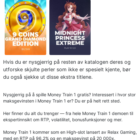
Hvis du er nysgjerrig på resten av katalogen deres og
utforske skjulte perler som ikke er spesielt kjente, bør
du også sjekke ut disse ekstra titlene.
Nysgjerrig på å spille Money Train 1 gratis? Interessert i hvor stor
maksgevinsten i Money Train 1 er? Du er på helt rett sted.
Her finner du alt du trenger — fra hele Money Train 1 demoen til
ekspertinnsikt om RTP, volatilitet, bonusfunksjoner og mer.
Money Train 1 kommer som en High-slot lansert av Relax Gaming,
med en RTP på 96.2% og en maksgevinst på 20 000x.