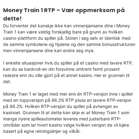
Money Train 1 RTP – Vær oppmerksom på
dette!
Du forventer det kanskje ikke kan vinnersjansene dine i Money
Train 1 kan være veldig forskjellig bare på grunn av hvilken
casino-plattform du spiller på. Sloten i seg selv er identisk med
de samme symbolene og hjulene og den samme bonusstrukturen
men vinnersjansene dine kan endre seg mye.
I enkelte situasjoner hvis du spiller på et casino med lavere RTP,
kan du se bankroll-en din forsvinne omtrent femti prosent
raskere enn du ville gjort på et annet kasino. Her er grunnen til
det.
Money Train 1 er laget med mer enn én RTP-versjon inne i spillet
med en toppversjon på 96.2% RTP pluss en lavere RTP-versjon
på 96.2%. Hvilken RTP-versjon du spiller på avhenger av
kasinoet. Grunnen til at dette kan skje er at Money Train 1 som
mange nyere spilleautomater leveres med justerbare RTP-
områder som lar hvert kasino velge hvilken versjon de vil kjøre
basert på egne retningslinjer og vilkår.