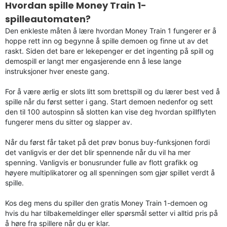
Hvordan spille Money Train 1-
spilleautomaten?
Den enkleste måten å lære hvordan Money Train 1 fungerer er å
hoppe rett inn og begynne å spille demoen og finne ut av det
raskt. Siden det bare er lekepenger er det ingenting på spill og
demospill er langt mer engasjerende enn å lese lange
instruksjoner hver eneste gang.
For å være ærlig er slots litt som brettspill og du lærer best ved å
spille når du først setter i gang. Start demoen nedenfor og sett
den til 100 autospinn så slotten kan vise deg hvordan spillflyten
fungerer mens du sitter og slapper av.
Når du først får taket på det prøv bonus buy-funksjonen fordi
det vanligvis er der det blir spennende når du vil ha mer
spenning. Vanligvis er bonusrunder fulle av flott grafikk og
høyere multiplikatorer og all spenningen som gjør spillet verdt å
spille.
Kos deg mens du spiller den gratis Money Train 1-demoen og
hvis du har tilbakemeldinger eller spørsmål setter vi alltid pris på
å høre fra spillere når du er klar.