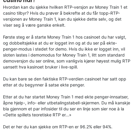
casino har?
Hvordan kan du sjekke hvilken RTP-versjon av Money Train 1 et
casino tilbyr? Hvis du prøver å bekrefte at du får topp-RTP-
versjonen av Money Train 1, kan du sjekke dette selv, og det
viser seg å være ganske enkelt.
Første steg er å starte Money Train 1 hos casinoet du har valgt,
og dobbeltsjekke at du er logget inn og at du ser på ekte-
penger-modus i stedet for demo. Hvis du ikke er logget inn, vil
sloten lastes i demomodus for Money Train 1, litt som standard
demoversjon du ser online, som vanligvis kjører høyest mulig RTP
uansett hva kasinoet bruker i live-spill.
Du kan bare se den faktiske RTP-verdien casinoet har satt opp
etter at du begynner å satse ekte penger.
Etter at du har startet Money Train 1 med ekte penger-innsatser,
åpne hjelp-, info- eller utbetalingstabell-skjermen. Du må kanskje
bla gjennom et par infosider til du ser en linje som sier noe à la
«Dette spillets teoretiske RTP er...»
Det er her du kan sjekke om RTP-en er 96.2% eller 94%.