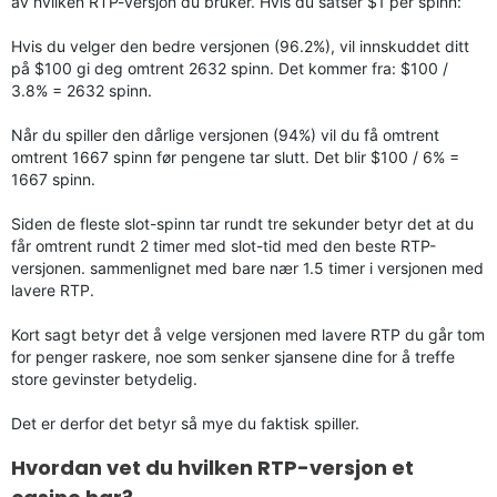
av hvilken RTP-versjon du bruker. Hvis du satser $1 per spinn:
Hvis du velger den bedre versjonen (96.2%), vil innskuddet ditt
på $100 gi deg omtrent 2632 spinn. Det kommer fra: $100 /
3.8% = 2632 spinn.
Når du spiller den dårlige versjonen (94%) vil du få omtrent
omtrent 1667 spinn før pengene tar slutt. Det blir $100 / 6% =
1667 spinn.
Siden de fleste slot-spinn tar rundt tre sekunder betyr det at du
får omtrent rundt 2 timer med slot-tid med den beste RTP-
versjonen. sammenlignet med bare nær 1.5 timer i versjonen med
lavere RTP.
Kort sagt betyr det å velge versjonen med lavere RTP du går tom
for penger raskere, noe som senker sjansene dine for å treffe
store gevinster betydelig.
Det er derfor det betyr så mye du faktisk spiller.
Hvordan vet du hvilken RTP-versjon et