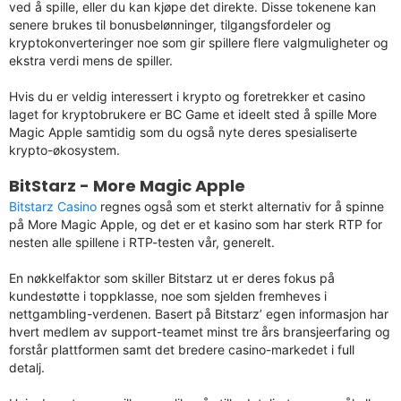
ved å spille, eller du kan kjøpe det direkte. Disse tokenene kan
senere brukes til bonusbelønninger, tilgangsfordeler og
kryptokonverteringer noe som gir spillere flere valgmuligheter og
ekstra verdi mens de spiller.
Hvis du er veldig interessert i krypto og foretrekker et casino
laget for kryptobrukere er BC Game et ideelt sted å spille More
Magic Apple samtidig som du også nyte deres spesialiserte
krypto-økosystem.
BitStarz - More Magic Apple
Bitstarz Casino
regnes også som et sterkt alternativ for å spinne
på More Magic Apple, og det er et kasino som har sterk RTP for
nesten alle spillene i RTP-testen vår, generelt.
En nøkkelfaktor som skiller Bitstarz ut er deres fokus på
kundestøtte i toppklasse, noe som sjelden fremheves i
nettgambling-verdenen. Basert på Bitstarz’ egen informasjon har
hvert medlem av support-teamet minst tre års bransjeerfaring og
forstår plattformen samt det bredere casino-markedet i full
detalj.