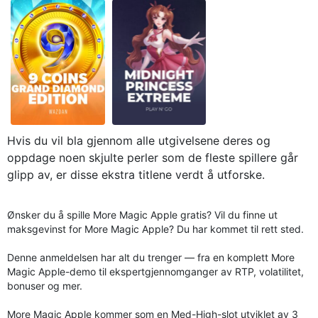
Hvis du vil bla gjennom alle utgivelsene deres og
oppdage noen skjulte perler som de fleste spillere går
glipp av, er disse ekstra titlene verdt å utforske.
Ønsker du å spille More Magic Apple gratis? Vil du finne ut
maksgevinst for More Magic Apple? Du har kommet til rett sted.
Denne anmeldelsen har alt du trenger — fra en komplett More
Magic Apple-demo til ekspertgjennomganger av RTP, volatilitet,
bonuser og mer.
More Magic Apple kommer som en Med-High-slot utviklet av 3