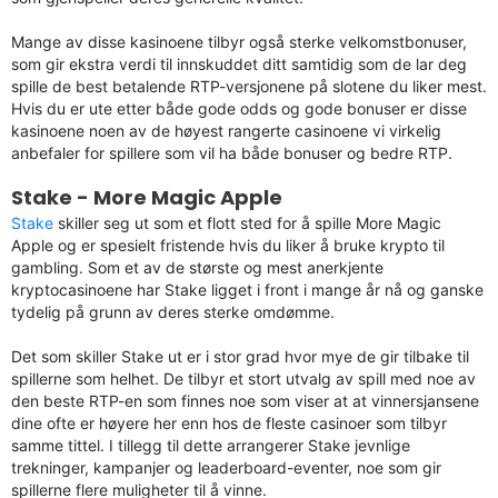
Mange av disse kasinoene tilbyr også sterke velkomstbonuser,
som gir ekstra verdi til innskuddet ditt samtidig som de lar deg
spille de best betalende RTP-versjonene på slotene du liker mest.
Hvis du er ute etter både gode odds og gode bonuser er disse
kasinoene noen av de høyest rangerte casinoene vi virkelig
anbefaler for spillere som vil ha både bonuser og bedre RTP.
Stake - More Magic Apple
Stake
skiller seg ut som et flott sted for å spille More Magic
Apple og er spesielt fristende hvis du liker å bruke krypto til
gambling. Som et av de største og mest anerkjente
kryptocasinoene har Stake ligget i front i mange år nå og ganske
tydelig på grunn av deres sterke omdømme.
Det som skiller Stake ut er i stor grad hvor mye de gir tilbake til
spillerne som helhet. De tilbyr et stort utvalg av spill med noe av
den beste RTP-en som finnes noe som viser at at vinnersjansene
dine ofte er høyere her enn hos de fleste casinoer som tilbyr
samme tittel. I tillegg til dette arrangerer Stake jevnlige
trekninger, kampanjer og leaderboard-eventer, noe som gir
spillerne flere muligheter til å vinne.