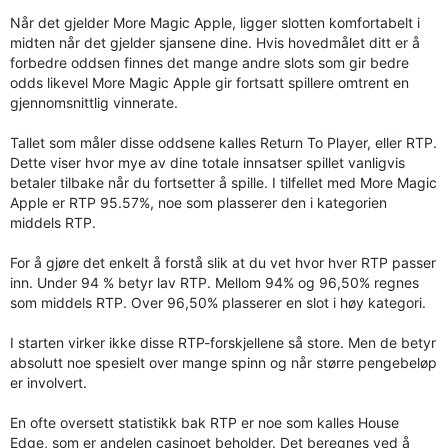
Når det gjelder More Magic Apple, ligger slotten komfortabelt i
midten når det gjelder sjansene dine. Hvis hovedmålet ditt er å
forbedre oddsen finnes det mange andre slots som gir bedre
odds likevel More Magic Apple gir fortsatt spillere omtrent en
gjennomsnittlig vinnerate.
Tallet som måler disse oddsene kalles Return To Player, eller RTP.
Dette viser hvor mye av dine totale innsatser spillet vanligvis
betaler tilbake når du fortsetter å spille. I tilfellet med More Magic
Apple er RTP 95.57%, noe som plasserer den i kategorien
middels RTP.
For å gjøre det enkelt å forstå slik at du vet hvor hver RTP passer
inn. Under 94 % betyr lav RTP. Mellom 94% og 96,50% regnes
som middels RTP. Over 96,50% plasserer en slot i høy kategori.
I starten virker ikke disse RTP-forskjellene så store. Men de betyr
absolutt noe spesielt over mange spinn og når større pengebeløp
er involvert.
En ofte oversett statistikk bak RTP er noe som kalles House
Edge, som er andelen casinoet beholder. Det beregnes ved å