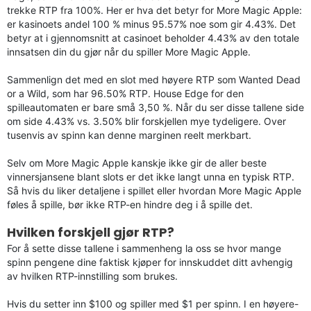
trekke RTP fra 100%. Her er hva det betyr for More Magic Apple:
er kasinoets andel 100 % minus 95.57% noe som gir 4.43%. Det
betyr at i gjennomsnitt at casinoet beholder 4.43% av den totale
innsatsen din du gjør når du spiller More Magic Apple.
Sammenlign det med en slot med høyere RTP som Wanted Dead
or a Wild, som har 96.50% RTP. House Edge for den
spilleautomaten er bare små 3,50 %. Når du ser disse tallene side
om side 4.43% vs. 3.50% blir forskjellen mye tydeligere. Over
tusenvis av spinn kan denne marginen reelt merkbart.
Selv om More Magic Apple kanskje ikke gir de aller beste
vinnersjansene blant slots er det ikke langt unna en typisk RTP.
Så hvis du liker detaljene i spillet eller hvordan More Magic Apple
føles å spille, bør ikke RTP-en hindre deg i å spille det.
Hvilken forskjell gjør RTP?
For å sette disse tallene i sammenheng la oss se hvor mange
spinn pengene dine faktisk kjøper for innskuddet ditt avhengig
av hvilken RTP-innstilling som brukes.
Hvis du setter inn $100 og spiller med $1 per spinn. I en høyere-