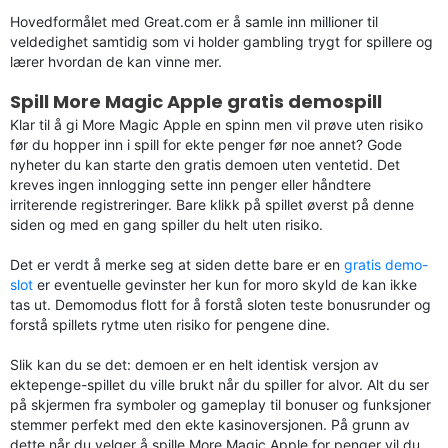
Hovedformålet med Great.com er å samle inn millioner til
veldedighet samtidig som vi holder gambling trygt for spillere og
lærer hvordan de kan vinne mer.
Spill More Magic Apple gratis demospill
Klar til å gi More Magic Apple en spinn men vil prøve uten risiko
før du hopper inn i spill for ekte penger før noe annet? Gode
nyheter du kan starte den gratis demoen uten ventetid. Det
kreves ingen innlogging sette inn penger eller håndtere
irriterende registreringer. Bare klikk på spillet øverst på denne
siden og med en gang spiller du helt uten risiko.
Det er verdt å merke seg at siden dette bare er en
gratis demo-
slot
er eventuelle gevinster her kun for moro skyld de kan ikke
tas ut. Demomodus flott for å forstå sloten teste bonusrunder og
forstå spillets rytme uten risiko for pengene dine.
Slik kan du se det: demoen er en helt identisk versjon av
ektepenge-spillet du ville brukt når du spiller for alvor. Alt du ser
på skjermen fra symboler og gameplay til bonuser og funksjoner
stemmer perfekt med den ekte kasinoversjonen. På grunn av
dette når du velger å spille More Magic Apple for penger vil du