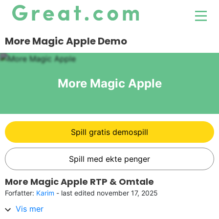
More Magic Apple Demo
More Magic Apple
Spill gratis demospill
Spill med ekte penger
More Magic Apple RTP & Omtale
Forfatter:
Karim
- last edited
november 17, 2025
Vis mer