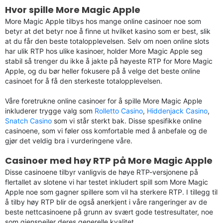
Hvor spille More Magic Apple
More Magic Apple tilbys hos mange online casinoer noe som
betyr at det betyr noe å finne ut hvilket kasino som er best, slik
at du får den beste totalopplevelsen. Selv om noen online slots
har ulik RTP hos ulike kasinoer, holder More Magic Apple seg
stabil så trenger du ikke å jakte på høyeste RTP for More Magic
Apple, og du bør heller fokusere på å velge det beste online
casinoet for å få den sterkeste totalopplevelsen.
Våre foretrukne online casinoer for å spille More Magic Apple
inkluderer trygge valg som
Rolletto Casino
,
Hiddenjack Casino
,
Snatch Casino
som vi står sterkt bak. Disse spesifikke online
casinoene, som vi føler oss komfortable med å anbefale og de
gjør det veldig bra i vurderingene våre.
Casinoer med høy RTP på More Magic Apple
Disse casinoene tilbyr vanligvis de høye RTP-versjonene på
flertallet av slotene vi har testet inkludert spill som More Magic
Apple noe som gagner spillere som vil ha sterkere RTP. I tillegg til
å tilby høy RTP blir de også anerkjent i våre rangeringer av de
beste nettcasinoene på grunn av svært gode testresultater, noe
som gjenspeiler deres generelle kvalitet.