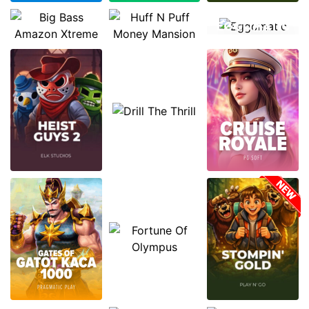
EGGOMATIC
NETENT