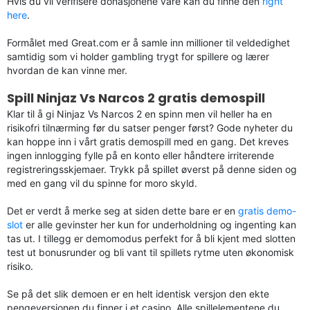
Hvis du vil verifisere donasjonene våre kan du finne den
right
here
.
Formålet med Great.com er å samle inn millioner til veldedighet
samtidig som vi holder gambling trygt for spillere og lærer
hvordan de kan vinne mer.
Spill Ninjaz Vs Narcos 2 gratis demospill
Klar til å gi Ninjaz Vs Narcos 2 en spinn men vil heller ha en
risikofri tilnærming før du satser penger først? Gode nyheter du
kan hoppe inn i vårt gratis demospill med en gang. Det kreves
ingen innlogging fylle på en konto eller håndtere irriterende
registreringsskjemaer. Trykk på spillet øverst på denne siden og
med en gang vil du spinne for moro skyld.
Det er verdt å merke seg at siden dette bare er en
gratis demo-
slot
er alle gevinster her kun for underholdning og ingenting kan
tas ut. I tillegg er demomodus perfekt for å bli kjent med slotten
test ut bonusrunder og bli vant til spillets rytme uten økonomisk
risiko.
Se på det slik demoen er en helt identisk versjon den ekte
pengeversjonen du finner i et casino. Alle spillelementene du