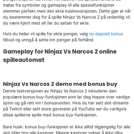
møter fra symboler og gameplay til alle spesialfunksjoner
stemmer perfekt med den ekte kasinoversjonen. Dette gjør at når
du bestemmer deg for å spille Ninjaz Vs Narcos 2 på ordentlig vil
du være kjent med alt før du satser for ekte.
Hvis du heller vil spille for ekte penger, velg
no deposit bonus
tilbud og unngå å sette inn penger på forhånd.
Gameplay for Ninjaz Vs Narcos 2 online
spilleautomat
Ninjaz Vs Narcos 2 demo med bonus buy
Denne testversjonen av Ninjaz Vs Narcos 2 inkluderer den
populære bonus buy-funksjonen som lar deg hoppe over vanlige
spinn og gå rett inn i bonusrunden. Hvis du har sett slot-streams
på Twitch eller sett store gevinster på YouTube ser du vanligvis
disse spillerne spille med bonus buy-funksjonen.
Bare husk: bonus buy-funksjonen er ikke alltid tilgjengelig for alle
slot-titler hos alle kasinoer. Mange kasinoer velger å ikke tilby