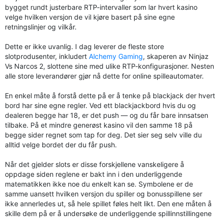
bygget rundt justerbare RTP-intervaller som lar hvert kasino
velge hvilken versjon de vil kjøre basert på sine egne
retningslinjer og vilkår.
Dette er ikke uvanlig. I dag leverer de fleste store
slotprodusenter, inkludert
Alchemy Gaming
, skaperen av Ninjaz
Vs Narcos 2, slottene sine med ulike RTP-konfigurasjoner. Nesten
alle store leverandører gjør nå dette for online spilleautomater.
En enkel måte å forstå dette på er å tenke på blackjack der hvert
bord har sine egne regler. Ved ett blackjackbord hvis du og
dealeren begge har 18, er det push — og du får bare innsatsen
tilbake. På et mindre generøst kasino vil den samme 18 på
begge sider regnet som tap for deg. Det sier seg selv ville du
alltid velge bordet der du får push.
Når det gjelder slots er disse forskjellene vanskeligere å
oppdage siden reglene er bakt inn i den underliggende
matematikken ikke noe du enkelt kan se. Symbolene er de
samme uansett hvilken versjon du spiller og bonusspillene ser
ikke annerledes ut, så hele spillet føles helt likt. Den ene måten å
skille dem på er å undersøke de underliggende spillinnstillingene