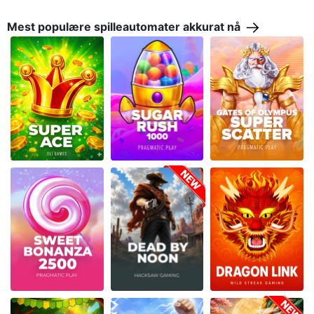
Mest populære spilleautomater akkurat nå