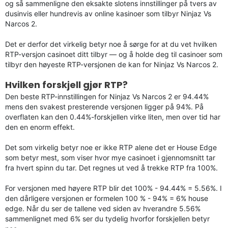
og så sammenligne den eksakte slotens innstillinger på tvers av
dusinvis eller hundrevis av online kasinoer som tilbyr Ninjaz Vs
Narcos 2.
Det er derfor det virkelig betyr noe å sørge for at du vet hvilken
RTP-versjon casinoet ditt tilbyr — og å holde deg til casinoer som
tilbyr den høyeste RTP-versjonen de kan for Ninjaz Vs Narcos 2.
Hvilken forskjell gjør RTP?
Den beste RTP-innstillingen for Ninjaz Vs Narcos 2 er 94.44%
mens den svakest presterende versjonen ligger på 94%. På
overflaten kan den 0.44%-forskjellen virke liten, men over tid har
den en enorm effekt.
Det som virkelig betyr noe er ikke RTP alene det er House Edge
som betyr mest, som viser hvor mye casinoet i gjennomsnitt tar
fra hvert spinn du tar. Det regnes ut ved å trekke RTP fra 100%.
For versjonen med høyere RTP blir det 100% - 94.44% = 5.56%. I
den dårligere versjonen er formelen 100 % - 94% = 6% house
edge. Når du ser de tallene ved siden av hverandre 5.56%
sammenlignet med 6% ser du tydelig hvorfor forskjellen betyr