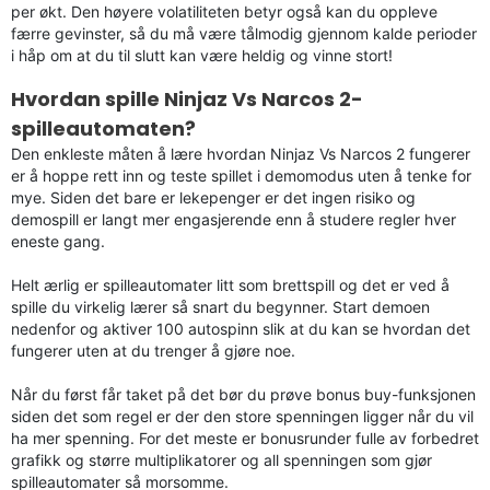
per økt. Den høyere volatiliteten betyr også kan du oppleve
færre gevinster, så du må være tålmodig gjennom kalde perioder
i håp om at du til slutt kan være heldig og vinne stort!
Hvordan spille Ninjaz Vs Narcos 2-
spilleautomaten?
Den enkleste måten å lære hvordan Ninjaz Vs Narcos 2 fungerer
er å hoppe rett inn og teste spillet i demomodus uten å tenke for
mye. Siden det bare er lekepenger er det ingen risiko og
demospill er langt mer engasjerende enn å studere regler hver
eneste gang.
Helt ærlig er spilleautomater litt som brettspill og det er ved å
spille du virkelig lærer så snart du begynner. Start demoen
nedenfor og aktiver 100 autospinn slik at du kan se hvordan det
fungerer uten at du trenger å gjøre noe.
Når du først får taket på det bør du prøve bonus buy-funksjonen
siden det som regel er der den store spenningen ligger når du vil
ha mer spenning. For det meste er bonusrunder fulle av forbedret
grafikk og større multiplikatorer og all spenningen som gjør
spilleautomater så morsomme.