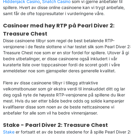
Hiddenjack Casino
,
Snatch Casino
som vi gjerne anbefaler til
spillere. Hvert av disse online casinoene kan vi trygt anbefale,
samt får de ofte toppresultater i vurderingene våre.
Casinoer med høy RTP på Pearl Diver 2:
Treasure Chest
Disse casinoene tilbyr som regel de best betalende RTP-
versjonene i de fleste slottene vi har testet slik som Pearl Diver 2:
Treasure Chest noe som er en stor fordel for spillere. Utover å gi
bedre utbetalinger, er disse casinoene også inkludert i vår
kuraterte liste over toppcasinoer fordi de scoret godt i våre
anmeldelser noe som gjenspeiler deres generelle kvalitet.
Flere av disse casinoene tilbyr i tillegg attraktive
velkomstbonuser som gir ekstra verdi til innskuddet ditt og lar
deg også nyte de høyeste RTP-versjonene på spillene du liker
mest. Hvis du ser etter både bedre odds og solide kampanjer
kvalifiserer disse som noen av de beste nettcasinoene vi
anbefaler for alle som vil ha bedre vinnersjanser.
Stake - Pearl Diver 2: Treasure Chest
Stake
er fortsatt et av de beste stedene for å spille Pearl Diver 2: