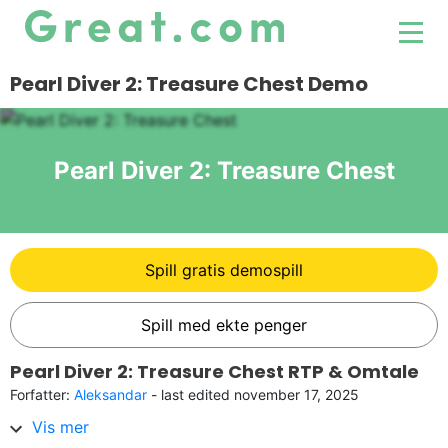
Pearl Diver 2: Treasure Chest Demo
Pearl Diver 2: Treasure Chest
Spill gratis demospill
Spill med ekte penger
Pearl Diver 2: Treasure Chest RTP & Omtale
Forfatter:
Aleksandar
- last edited
november 17, 2025
Vis mer