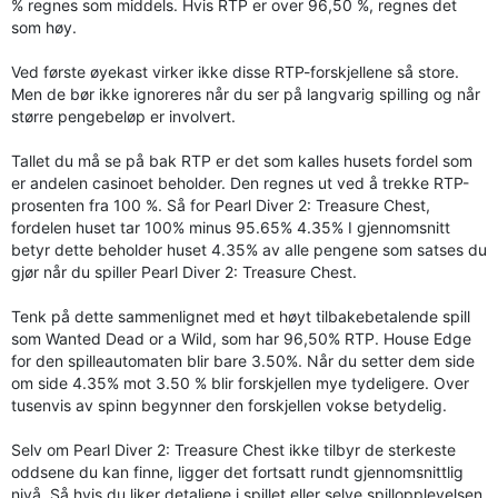
% regnes som middels. Hvis RTP er over 96,50 %, regnes det
som høy.
Ved første øyekast virker ikke disse RTP-forskjellene så store.
Men de bør ikke ignoreres når du ser på langvarig spilling og når
større pengebeløp er involvert.
Tallet du må se på bak RTP er det som kalles husets fordel som
er andelen casinoet beholder. Den regnes ut ved å trekke RTP-
prosenten fra 100 %. Så for Pearl Diver 2: Treasure Chest,
fordelen huset tar 100% minus 95.65% 4.35% I gjennomsnitt
betyr dette beholder huset 4.35% av alle pengene som satses du
gjør når du spiller Pearl Diver 2: Treasure Chest.
Tenk på dette sammenlignet med et høyt tilbakebetalende spill
som Wanted Dead or a Wild, som har 96,50% RTP. House Edge
for den spilleautomaten blir bare 3.50%. Når du setter dem side
om side 4.35% mot 3.50 % blir forskjellen mye tydeligere. Over
tusenvis av spinn begynner den forskjellen vokse betydelig.
Selv om Pearl Diver 2: Treasure Chest ikke tilbyr de sterkeste
oddsene du kan finne, ligger det fortsatt rundt gjennomsnittlig
nivå. Så hvis du liker detaljene i spillet eller selve spillopplevelsen