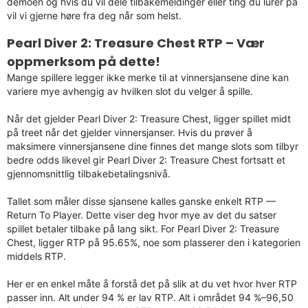
demoen og hvis du vil dele tilbakemeldinger eller ting du lurer på
vil vi gjerne høre fra deg når som helst.
Pearl Diver 2: Treasure Chest RTP – Vær
oppmerksom på dette!
Mange spillere legger ikke merke til at vinnersjansene dine kan
variere mye avhengig av hvilken slot du velger å spille.
Når det gjelder Pearl Diver 2: Treasure Chest, ligger spillet midt
på treet når det gjelder vinnersjanser. Hvis du prøver å
maksimere vinnersjansene dine finnes det mange slots som tilbyr
bedre odds likevel gir Pearl Diver 2: Treasure Chest fortsatt et
gjennomsnittlig tilbakebetalingsnivå.
Tallet som måler disse sjansene kalles ganske enkelt RTP —
Return To Player. Dette viser deg hvor mye av det du satser
spillet betaler tilbake på lang sikt. For Pearl Diver 2: Treasure
Chest, ligger RTP på 95.65%, noe som plasserer den i kategorien
middels RTP.
Her er en enkel måte å forstå det på slik at du vet hvor hver RTP
passer inn. Alt under 94 % er lav RTP. Alt i området 94 %–96,50