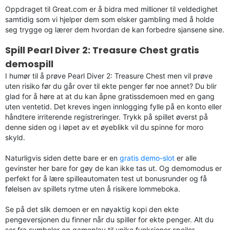
Oppdraget til Great.com er å bidra med millioner til veldedighet
samtidig som vi hjelper dem som elsker gambling med å holde
seg trygge og lærer dem hvordan de kan forbedre sjansene sine.
Spill Pearl Diver 2: Treasure Chest gratis
demospill
I humør til å prøve Pearl Diver 2: Treasure Chest men vil prøve
uten risiko før du går over til ekte penger før noe annet? Du blir
glad for å høre at at du kan åpne gratissdemoen med en gang
uten ventetid. Det kreves ingen innlogging fylle på en konto eller
håndtere irriterende registreringer. Trykk på spillet øverst på
denne siden og i løpet av et øyeblikk vil du spinne for moro
skyld.
Naturligvis siden dette bare er en
gratis demo-slot
er alle
gevinster her bare for gøy de kan ikke tas ut. Og demomodus er
perfekt for å lære spilleautomaten test ut bonusrunder og få
følelsen av spillets rytme uten å risikere lommeboka.
Se på det slik demoen er en nøyaktig kopi den ekte
pengeversjonen du finner når du spiller for ekte penger. Alt du
ser fra symboler og gameplay til unike funksjoner speiler