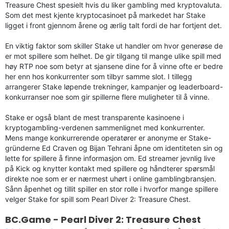
Treasure Chest spesielt hvis du liker gambling med kryptovaluta.
Som det mest kjente kryptocasinoet på markedet har Stake
ligget i front gjennom årene og ærlig talt fordi de har fortjent det.
En viktig faktor som skiller Stake ut handler om hvor generøse de
er mot spillere som helhet. De gir tilgang til mange ulike spill med
høy RTP noe som betyr at sjansene dine for å vinne ofte er bedre
her enn hos konkurrenter som tilbyr samme slot. I tillegg
arrangerer Stake løpende trekninger, kampanjer og leaderboard-
konkurranser noe som gir spillerne flere muligheter til å vinne.
Stake er også blant de mest transparente kasinoene i
kryptogambling-verdenen sammenlignet med konkurrenter.
Mens mange konkurrerende operatører er anonyme er Stake-
gründerne Ed Craven og Bijan Tehrani åpne om identiteten sin og
lette for spillere å finne informasjon om. Ed streamer jevnlig live
på Kick og knytter kontakt med spillere og håndterer spørsmål
direkte noe som er er nærmest uhørt i online gamblingbransjen.
Sånn åpenhet og tillit spiller en stor rolle i hvorfor mange spillere
velger Stake for spill som Pearl Diver 2: Treasure Chest.
BC.Game - Pearl Diver 2: Treasure Chest