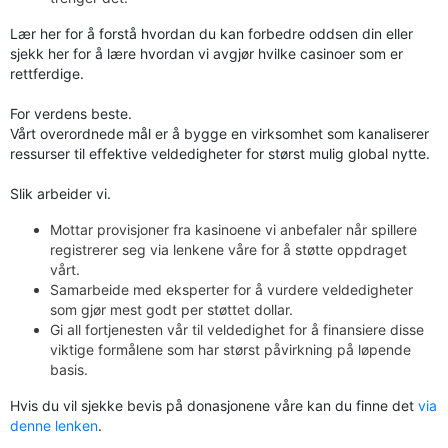
Lær her for å forstå hvordan du kan forbedre oddsen din eller
sjekk her for å lære hvordan vi avgjør hvilke casinoer som er
rettferdige.
For verdens beste.
Vårt overordnede mål er å bygge en virksomhet som kanaliserer
ressurser til effektive veldedigheter for størst mulig global nytte.
Slik arbeider vi.
Mottar provisjoner fra kasinoene vi anbefaler når spillere
registrerer seg via lenkene våre for å støtte oppdraget
vårt.
Samarbeide med eksperter for å vurdere veldedigheter
som gjør mest godt per støttet dollar.
Gi all fortjenesten vår til veldedighet for å finansiere disse
viktige formålene som har størst påvirkning på løpende
basis.
Hvis du vil sjekke bevis på donasjonene våre kan du finne det
via
denne lenken
.