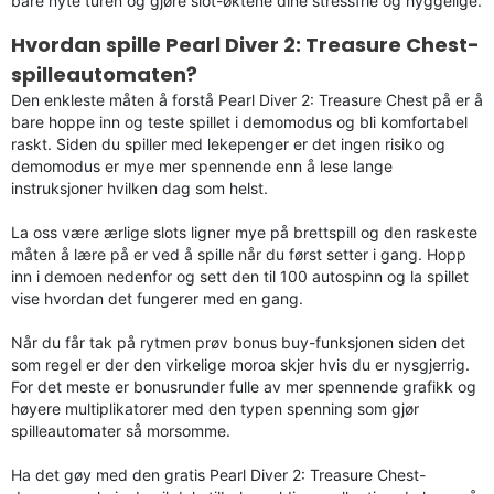
bare nyte turen og gjøre slot-øktene dine stressfrie og hyggelige.
Hvordan spille Pearl Diver 2: Treasure Chest-
spilleautomaten?
Den enkleste måten å forstå Pearl Diver 2: Treasure Chest på er å
bare hoppe inn og teste spillet i demomodus og bli komfortabel
raskt. Siden du spiller med lekepenger er det ingen risiko og
demomodus er mye mer spennende enn å lese lange
instruksjoner hvilken dag som helst.
La oss være ærlige slots ligner mye på brettspill og den raskeste
måten å lære på er ved å spille når du først setter i gang. Hopp
inn i demoen nedenfor og sett den til 100 autospinn og la spillet
vise hvordan det fungerer med en gang.
Når du får tak på rytmen prøv bonus buy-funksjonen siden det
som regel er der den virkelige moroa skjer hvis du er nysgjerrig.
For det meste er bonusrunder fulle av mer spennende grafikk og
høyere multiplikatorer med den typen spenning som gjør
spilleautomater så morsomme.
Ha det gøy med den gratis Pearl Diver 2: Treasure Chest-