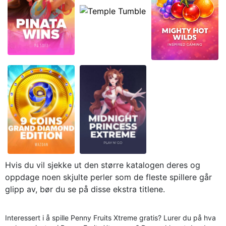
Hvis du vil sjekke ut den større katalogen deres og
oppdage noen skjulte perler som de fleste spillere går
glipp av, bør du se på disse ekstra titlene.
Interessert i å spille Penny Fruits Xtreme gratis? Lurer du på hva