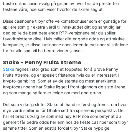
beste online casino-valg på grunn av hvor bra de presterte i
testene våre, noe som viser hvorfor de skiller seg ut.
Disse casinoene tilbyr ofte velkomstbonuser som er gunstige for
spillere som gir ekstra verdi til innskuddet ditt og samtidig lar
deg spille de best betalende RTP-versjonene når du spiller
favorittslottene dine. Hvis målet ditt er gode odds og attraktive
kampanjer, er disse kasinoene noen ledende casinoer vi står inne
for for alle som vil ha bedre vinnersjanser.
Stake - Penny Fruits Xtreme
Stake
regnes i stor grad som et toppsted for å prøve Penny
Fruits Xtreme, og er spesielt fristende hvis du er interessert i
krypto-gambling. Som et av de største og mest anerkjente
kryptocasinoene har Stake ligget i front gjennom de siste årene
og som mange spillere er enige om med god grunn.
Det som virkelig skiller Stake ut, handler først og fremst om hvor
mye verdi spillerne får tilbake sett fra spillerens perspektiv. De
har et bredt utvalg av spill med høy RTP noe som betyr at du
generelt får bedre odds her enn hos de fleste casinoer som tilbyr
samme tittel. Som en ekstra fordel tilbyr Stake hyppige