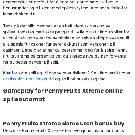
demomodus er perfekt for å lære spilleautomaten utforske
bonusrunder og bli kjent med spillets rytme uten noen risiko for
lommeboken din.
Tenk på det slik: demoen er en helt identisk versjon av
spilleautomaten med ekte penger du ville brukt når du spiller for
alvor. Alt du opplever fra symbolene og selve spillopplevelsen til
alle spesialfunksjoner fungerer akkurat som versjonen på
casinoer. Dette gjør at når du bestemmer deg for å spille Penny
Fruits Xtreme på ordentlig vet du allerede hva du kan forvente
før du setter penger på spill.
Klar for ekte spill og vil hoppe over risikoen? Se vår oversikt over
gratisspinn uten innskudd
og spill på husets regning.
Gameplay for Penny Fruits Xtreme online
spilleautomat
Penny Fruits Xtreme demo uten bonus buy
Desverre Penny Fruits Xtreme-demoversjonen ikke har bonus