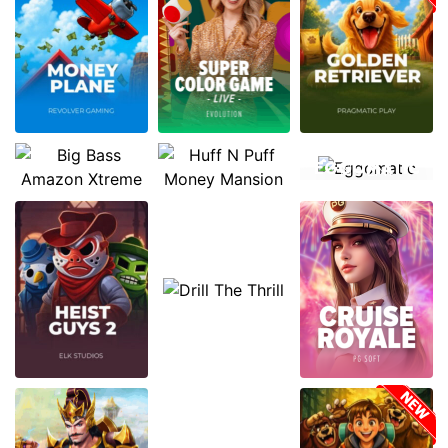
EGGOMATIC
NETENT