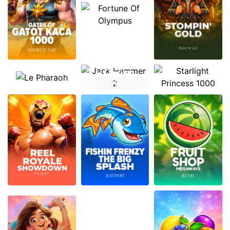
JACK
HAMMER
2
NETENT