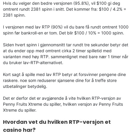
Hvis du velger den bedre versjonen (95.8%), vil $100 gi deg
omtrent rundt 2381 spinn i snitt. Det kommer fra: $100 / 4.2% =
2381 spinn.
I versjonen med lav RTP (90%) vil du bare få rundt omtrent 1000
spinn før bankroll-en er tom. Det blir $100 / 10% = 1000 spinn.
Siden hvert spinn i gjennomsnitt tar rundt tre sekunder betyr det
at du ender opp med omtrent cirka 2 timer spilletid med
varianten med høy RTP. sammenlignet med bare nær 1 timer når
du bruker lav-RTP-alternativet.
Kort sagt å spille med lav RTP betyr at forsvinner pengene dine
raskere. noe som reduserer sjansene dine for å treffe store
utbetalinger betydelig.
Det er derfor det er avgjørende å vite hvilken RTP-versjon av
Penny Fruits Xtreme du spiller, hvilken versjon av Penny Fruits
Xtreme du spiller.
Hvordan vet du hvilken RTP-versjon et
casino har?