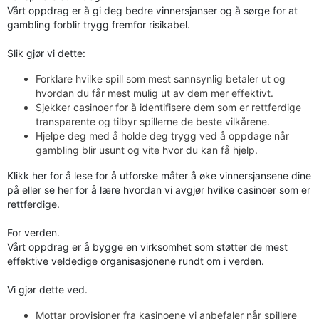
Vårt oppdrag er å gi deg bedre vinnersjanser og å sørge for at
gambling forblir trygg fremfor risikabel.
Slik gjør vi dette:
Forklare hvilke spill som mest sannsynlig betaler ut og
hvordan du får mest mulig ut av dem mer effektivt.
Sjekker casinoer for å identifisere dem som er rettferdige
transparente og tilbyr spillerne de beste vilkårene.
Hjelpe deg med å holde deg trygg ved å oppdage når
gambling blir usunt og vite hvor du kan få hjelp.
Klikk her for å lese for å utforske måter å øke vinnersjansene dine
på eller se her for å lære hvordan vi avgjør hvilke casinoer som er
rettferdige.
For verden.
Vårt oppdrag er å bygge en virksomhet som støtter de mest
effektive veldedige organisasjonene rundt om i verden.
Vi gjør dette ved.
Mottar provisjoner fra kasinoene vi anbefaler når spillere