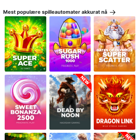
Mest populære spilleautomater akkurat nå