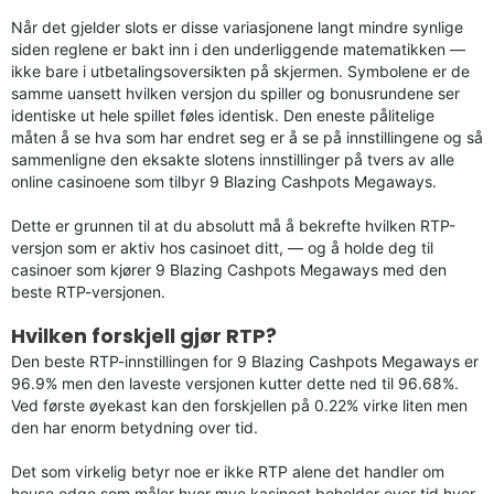
Når det gjelder slots er disse variasjonene langt mindre synlige
siden reglene er bakt inn i den underliggende matematikken —
ikke bare i utbetalingsoversikten på skjermen. Symbolene er de
samme uansett hvilken versjon du spiller og bonusrundene ser
identiske ut hele spillet føles identisk. Den eneste pålitelige
måten å se hva som har endret seg er å se på innstillingene og så
sammenligne den eksakte slotens innstillinger på tvers av alle
online casinoene som tilbyr 9 Blazing Cashpots Megaways.
Dette er grunnen til at du absolutt må å bekrefte hvilken RTP-
versjon som er aktiv hos casinoet ditt, — og å holde deg til
casinoer som kjører 9 Blazing Cashpots Megaways med den
beste RTP-versjonen.
Hvilken forskjell gjør RTP?
Den beste RTP-innstillingen for 9 Blazing Cashpots Megaways er
96.9% men den laveste versjonen kutter dette ned til 96.68%.
Ved første øyekast kan den forskjellen på 0.22% virke liten men
den har enorm betydning over tid.
Det som virkelig betyr noe er ikke RTP alene det handler om
house edge som måler hvor mye kasinoet beholder over tid hver