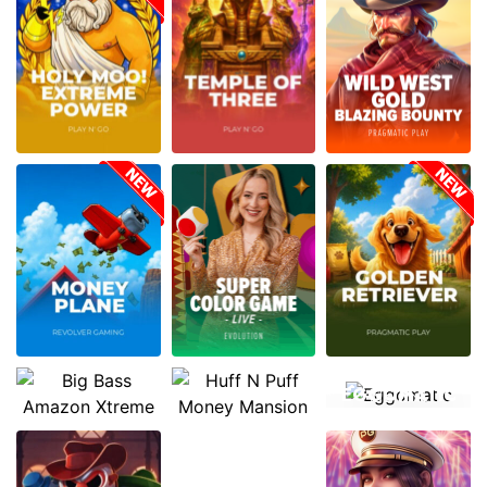
EGGOMATIC
NETENT