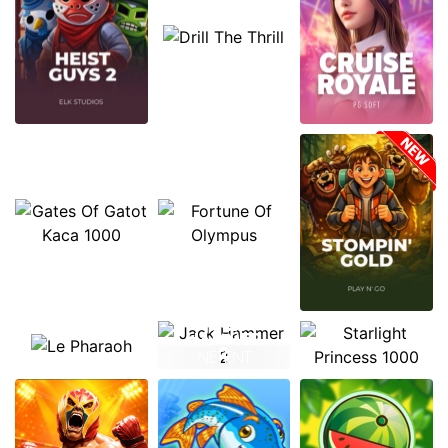
JACK
HAMMER
2
NETENT