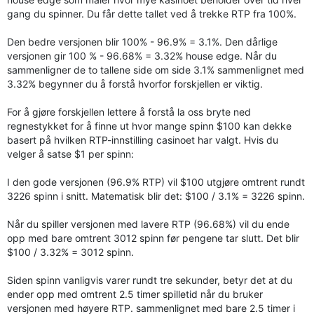
gang du spinner. Du får dette tallet ved å trekke RTP fra 100%.
Den bedre versjonen blir 100% - 96.9% = 3.1%. Den dårlige
versjonen gir 100 % - 96.68% = 3.32% house edge. Når du
sammenligner de to tallene side om side 3.1% sammenlignet med
3.32% begynner du å forstå hvorfor forskjellen er viktig.
For å gjøre forskjellen lettere å forstå la oss bryte ned
regnestykket for å finne ut hvor mange spinn $100 kan dekke
basert på hvilken RTP-innstilling casinoet har valgt. Hvis du
velger å satse $1 per spinn:
I den gode versjonen (96.9% RTP) vil $100 utgjøre omtrent rundt
3226 spinn i snitt. Matematisk blir det: $100 / 3.1% = 3226 spinn.
Når du spiller versjonen med lavere RTP (96.68%) vil du ende
opp med bare omtrent 3012 spinn før pengene tar slutt. Det blir
$100 / 3.32% = 3012 spinn.
Siden spinn vanligvis varer rundt tre sekunder, betyr det at du
ender opp med omtrent 2.5 timer spilletid når du bruker
versjonen med høyere RTP. sammenlignet med bare 2.5 timer i