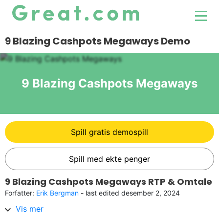
9 Blazing Cashpots Megaways Demo
9 Blazing Cashpots Megaways
Spill gratis demospill
Spill med ekte penger
9 Blazing Cashpots Megaways RTP & Omtale
Forfatter:
Erik Bergman
- last edited
desember 2, 2024
Vis mer