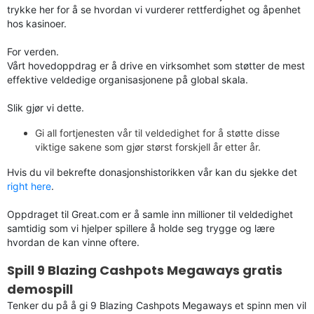
trykke her for å se hvordan vi vurderer rettferdighet og åpenhet
hos kasinoer.
For verden.
Vårt hovedoppdrag er å drive en virksomhet som støtter de mest
effektive veldedige organisasjonene på global skala.
Slik gjør vi dette.
Gi all fortjenesten vår til veldedighet for å støtte disse
viktige sakene som gjør størst forskjell år etter år.
Hvis du vil bekrefte donasjonshistorikken vår kan du sjekke det
right here
.
Oppdraget til Great.com er å samle inn millioner til veldedighet
samtidig som vi hjelper spillere å holde seg trygge og lære
hvordan de kan vinne oftere.
Spill 9 Blazing Cashpots Megaways gratis
demospill
Tenker du på å gi 9 Blazing Cashpots Megaways et spinn men vil