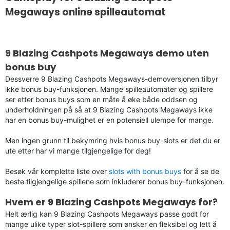
Megaways online spilleautomat
9 Blazing Cashpots Megaways demo uten
bonus buy
Dessverre 9 Blazing Cashpots Megaways-demoversjonen tilbyr
ikke bonus buy-funksjonen. Mange spilleautomater og spillere
ser etter bonus buys som en måte å øke både oddsen og
underholdningen på så at 9 Blazing Cashpots Megaways ikke
har en bonus buy-mulighet er en potensiell ulempe for mange.
Men ingen grunn til bekymring hvis bonus buy-slots er det du er
ute etter har vi mange tilgjengelige for deg!
Besøk vår komplette liste over
slots with bonus buys
for å se de
beste tilgjengelige spillene som inkluderer bonus buy-funksjonen.
Hvem er 9 Blazing Cashpots Megaways for?
Helt ærlig kan 9 Blazing Cashpots Megaways passe godt for
mange ulike typer slot-spillere som ønsker en fleksibel og lett å