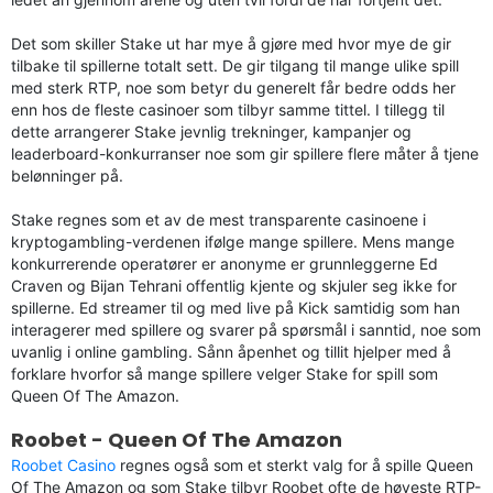
Det som skiller Stake ut har mye å gjøre med hvor mye de gir
tilbake til spillerne totalt sett. De gir tilgang til mange ulike spill
med sterk RTP, noe som betyr du generelt får bedre odds her
enn hos de fleste casinoer som tilbyr samme tittel. I tillegg til
dette arrangerer Stake jevnlig trekninger, kampanjer og
leaderboard-konkurranser noe som gir spillere flere måter å tjene
belønninger på.
Stake regnes som et av de mest transparente casinoene i
kryptogambling-verdenen ifølge mange spillere. Mens mange
konkurrerende operatører er anonyme er grunnleggerne Ed
Craven og Bijan Tehrani offentlig kjente og skjuler seg ikke for
spillerne. Ed streamer til og med live på Kick samtidig som han
interagerer med spillere og svarer på spørsmål i sanntid, noe som
uvanlig i online gambling. Sånn åpenhet og tillit hjelper med å
forklare hvorfor så mange spillere velger Stake for spill som
Queen Of The Amazon.
Roobet - Queen Of The Amazon
Roobet Casino
regnes også som et sterkt valg for å spille Queen
Of The Amazon og som Stake tilbyr Roobet ofte de høyeste RTP-