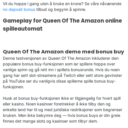
Vil du hoppe i gang uten å bruke en krone? Se våre nåværende
no deposit bonus
tilbud og begynn å spinne.
Gameplay for Queen Of The Amazon online
spilleautomat
Queen Of The Amazon demo med bonus buy
Denne testversjonen av Queen Of The Amazon inkluderer den
populære bonus buy-funksjonen som lar spillere hoppe over
vanlige spinn og gå rett inn i spillets bonusrunde. Hvis du noen
gang har sett slot-streamere på Twitch eller sett store gevinster
på YouTube ser du vanligvis disse spillerne spille bonus buy-
funksjonen.
Husk at bonus buy-funksjonen ikke er tilgjengelig for hvert spill
eller kasino. Noen kasinoer foretrekker å ikke tilby den og
enkelte land har til og med juridiske restriksjoner som begrenser
bruken. Men ikke bekymre deg — hvis bonus buys er din greie
finnes det mange slots og kasinoer som tilbyr dem.