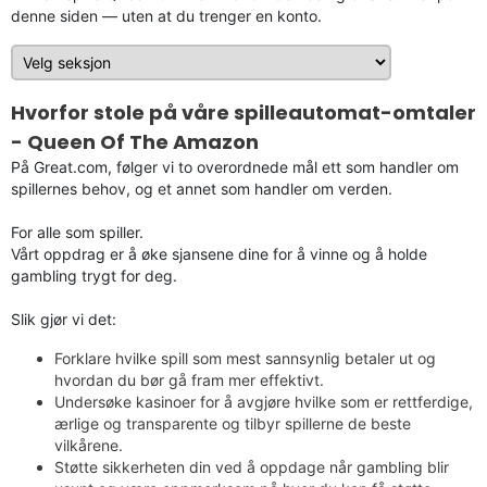
denne siden — uten at du trenger en konto.
Hvorfor stole på våre spilleautomat-omtaler
- Queen Of The Amazon
På Great.com, følger vi to overordnede mål ett som handler om
spillernes behov, og et annet som handler om verden.
For alle som spiller.
Vårt oppdrag er å øke sjansene dine for å vinne og å holde
gambling trygt for deg.
Slik gjør vi det:
Forklare hvilke spill som mest sannsynlig betaler ut og
hvordan du bør gå fram mer effektivt.
Undersøke kasinoer for å avgjøre hvilke som er rettferdige,
ærlige og transparente og tilbyr spillerne de beste
vilkårene.
Støtte sikkerheten din ved å oppdage når gambling blir