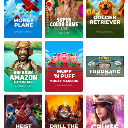
EGGOMATIC
NETENT