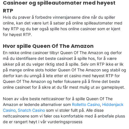
Casinoer og spilleautomater med høyest
RTP
Hvis du prøver å forbedre vinnersjansene dine når du spiller
online, kan det være lurt å satser på online spilleautomater med
høy RTP og du bør også spille hos online casinoer som er kjent
for høyest RTP.
Hvor spille Queen Of The Amazon
En rekke online casinoer tilbyr Queen Of The Amazon og derfor
må du identifisere det beste casinoet å spille hos, for å være
sikker på at du velger riktig sted å spille. Selv om RTP ikke er lik
på mange online slots holder Queen Of The Amazon seg stabil og
derfor kan du unngå å lete etter et casino med høyest RTP for
Queen Of The Amazon og heller fokusere på å finne det beste
online casinoet for å sikre at du får mest mulig ut av gameplayet.
Noen av våre beste nettcasinoer for å spille Queen Of The
Amazon er ledende alternativer som
Rolletto Casino
,
Hiddenjack
Casino
,
Snatch Casino
som vi stoler fullt på. Alle disse
nettcasinoene som vi føler oss komfortable med å anbefale pluss
de er rangert høyt i vår vurderingsprosess