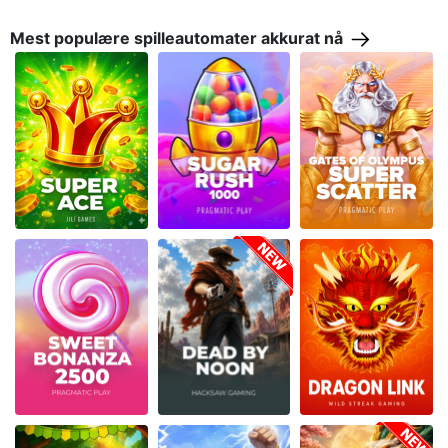
Mest populære spilleautomater akkurat nå