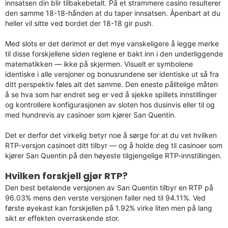
innsatsen din blir tilbakebetalt. På et strammere casino resulterer
den samme 18-18-hånden at du taper innsatsen. Åpenbart at du
heller vil sitte ved bordet der 18-18 gir push.
Med slots er det derimot er det mye vanskeligere å legge merke
til disse forskjellene siden reglene er bakt inn i den underliggende
matematikken — ikke på skjermen. Visuelt er symbolene
identiske i alle versjoner og bonusrundene ser identiske ut så fra
ditt perspektiv føles alt det samme. Den eneste pålitelige måten
å se hva som har endret seg er ved å sjekke spillets innstillinger
og kontrollere konfigurasjonen av sloten hos dusinvis eller til og
med hundrevis av casinoer som kjører San Quentin.
Det er derfor det virkelig betyr noe å sørge for at du vet hvilken
RTP-versjon casinoet ditt tilbyr — og å holde deg til casinoer som
kjører San Quentin på den høyeste tilgjengelige RTP-innstillingen.
Hvilken forskjell gjør RTP?
Den best betalende versjonen av San Quentin tilbyr en RTP på
96.03% mens den verste versjonen faller ned til 94.11%. Ved
første øyekast kan forskjellen på 1.92% virke liten men på lang
sikt er effekten overraskende stor.