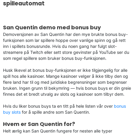
spilleautomat
San Quentin demo med bonus buy
Demoversjonen av San Quentin har den mye brukte bonus buy-
funksjonen som lar spillere hoppe over vanlige spinn og gå rett
inn i spillets bonusrunde. Hvis du noen gang har fulgt slot-
streamere på Twitch eller sett store gevinster på YouTube ser du
som regel spillere som bruker bonus buy-funksjonen.
Husk likevel at bonus buy-funksjonen er ikke tilgjengelig for alle
spill hos alle kasinoer. Mange kasinoer velger å ikke tilby den og
flere land har til og med juridiske begrensninger som begrenser
bruken. Ingen grunn til bekymring — hvis bonus buys er din greie
finnes det et bredt utvalg av slots og kasinoer som tilbyr dem.
Hvis du liker bonus buys ta en titt på hele listen vår over
bonus
buy slots
for å spille andre som San Quentin.
Hvem er San Quentin for?
Helt ærlig kan San Quentin fungere for nesten alle typer