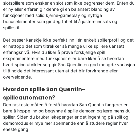
slotspillere som ønsker en slot som ikke begrenser dem. Enten du
er ny eller erfaren gir denne gi en balansert blanding av
funksjoner med solid kjerne-gameplay og nyttige
bonuselementer som gir deg frihet til å justere innsats og
spillestil.
Det passer kanskje ikke perfekt inn i én enkelt spillerprofil og det
er nettopp det som tiltrekker så mange ulike spillere uansett
erfaringsnivå. Hvis du liker å prøve forskjellige spill
eksperimentere med funksjoner eller bare liker å se hvordan
hvert spinn utvikler seg gir San Quentin en god mengde variasjon
til å holde det interessant uten at det blir forvirrende eller
overveldende.
Hvordan spille San Quentin-
spilleautomaten?
Den raskeste måten å forstå hvordan San Quentin fungerer er
bare å hoppe inn og begynne å spille demoen og lære mens du
spiller. Siden du bruker lekepenger er det ingenting på spill og
demomodus er mye mer spennende enn å studere regler hver
eneste gang.