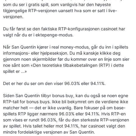
som du ser i gratis spill, som vanligvis har den høyeste
tilgjengelige RTP-versjonen uansett hva som er satt i live-
versjonen.
Du får først se den faktiske RTP-konfigurasjonen casinoet har
valgt når du er i ektepenge-modus.
Når San Quentin kjører i real money-modus, går du inn i spillets
informasjons- eller hjelpeseksjon. Du må kanskje klikke deg
gjennom noen skjermbilder før du kommer over en linje som sier
noe sånt som «Den teoretiske tilbakebetalingen (RTP) i dette
spillet er ...»
Det er her du ser om den viser 96.03% eller 94.11%.
Siden San Quentin tilbyr bonus buy, kan du også se noen egne
RTP-tall for bonus buys. Ikke bli bekymret om de verdiene ikke
matcher helt — det er ikke uvanlig. Bare fokuser på om base-
spillets RTP ligger nærmere 96.03% eller 94.11%. Hvis RTP-en
som vises er rundt 96.03%, får du den sterkeste RTP-versjonen
av spillet. Hvis tallet heller mot 94.11%, har casinoet valgt den
mindre fordelaktige versjonen av San Quentin.