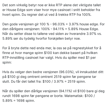
Det som virkelig betyr noe er ikke RTP alene det viktigste tallet
er House Edge som viser hvor mye casinoet i snitt beholder fra
hvert spinn. Du regner det ut ved å trekke RTP fra 100%.
Den gode versjonen gir 100 % - 96.03% = 3.97% house edge. For
den dårligere versjonen: 100% - 94.11% = 5.89% House Edge.
Når du setter disse to tallene ved siden av hverandre 3.97% vs.
5.89% ser du tydelig hvorfor forskjellen betyr noe.
For å bryte dette ned enda mer, la oss se på regnestykket for å
finne ut hvor mange spinn $100 kan dekke basert på hvilken
RTP-innstilling casinoet har valgt. Hvis du spiller med $1 per
spinn:
Hvis du velger den bedre versjonen (96.03%), vil innskuddet ditt
på $100 gi deg omtrent omtrent 2519 spinn før pengene tar
slutt. Du får det tallet fra: $100 / 3.97% = 2519 spinn.
Når du spiller den dårlige versjonen (94.11%) vil $100 bare gi deg
rundt 1698 spinn før pengene er borte. Matematisk: $100 /
5.89% = 1698 spinn.