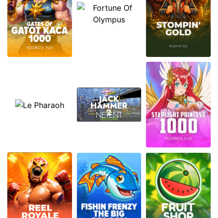
JACK
HAMMER
2
NETENT