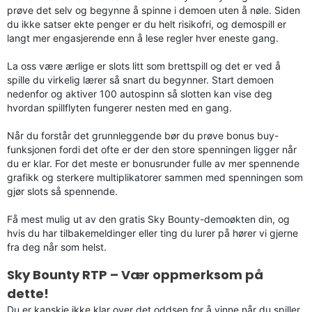
prøve det selv og begynne å spinne i demoen uten å nøle. Siden
du ikke satser ekte penger er du helt risikofri, og demospill er
langt mer engasjerende enn å lese regler hver eneste gang.
La oss være ærlige er slots litt som brettspill og det er ved å
spille du virkelig lærer så snart du begynner. Start demoen
nedenfor og aktiver 100 autospinn så slotten kan vise deg
hvordan spillflyten fungerer nesten med en gang.
Når du forstår det grunnleggende bør du prøve bonus buy-
funksjonen fordi det ofte er der den store spenningen ligger når
du er klar. For det meste er bonusrunder fulle av mer spennende
grafikk og sterkere multiplikatorer sammen med spenningen som
gjør slots så spennende.
Få mest mulig ut av den gratis Sky Bounty-demoøkten din, og
hvis du har tilbakemeldinger eller ting du lurer på hører vi gjerne
fra deg når som helst.
Sky Bounty RTP – Vær oppmerksom på
dette!
Du er kanskje ikke klar over det oddsen for å vinne når du spiller