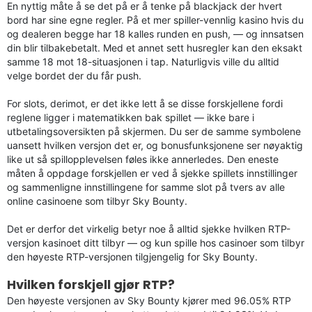
En nyttig måte å se det på er å tenke på blackjack der hvert
bord har sine egne regler. På et mer spiller-vennlig kasino hvis du
og dealeren begge har 18 kalles runden en push, — og innsatsen
din blir tilbakebetalt. Med et annet sett husregler kan den eksakt
samme 18 mot 18-situasjonen i tap. Naturligvis ville du alltid
velge bordet der du får push.
For slots, derimot, er det ikke lett å se disse forskjellene fordi
reglene ligger i matematikken bak spillet — ikke bare i
utbetalingsoversikten på skjermen. Du ser de samme symbolene
uansett hvilken versjon det er, og bonusfunksjonene ser nøyaktig
like ut så spillopplevelsen føles ikke annerledes. Den eneste
måten å oppdage forskjellen er ved å sjekke spillets innstillinger
og sammenligne innstillingene for samme slot på tvers av alle
online casinoene som tilbyr Sky Bounty.
Det er derfor det virkelig betyr noe å alltid sjekke hvilken RTP-
versjon kasinoet ditt tilbyr — og kun spille hos casinoer som tilbyr
den høyeste RTP-versjonen tilgjengelig for Sky Bounty.
Hvilken forskjell gjør RTP?
Den høyeste versjonen av Sky Bounty kjører med 96.05% RTP