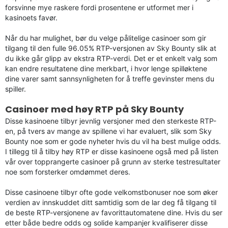
forsvinne mye raskere fordi prosentene er utformet mer i
kasinoets favør.
Når du har mulighet, bør du velge pålitelige casinoer som gir
tilgang til den fulle 96.05% RTP-versjonen av Sky Bounty slik at
du ikke går glipp av ekstra RTP-verdi. Det er et enkelt valg som
kan endre resultatene dine merkbart, i hvor lenge spilløktene
dine varer samt sannsynligheten for å treffe gevinster mens du
spiller.
Casinoer med høy RTP på Sky Bounty
Disse kasinoene tilbyr jevnlig versjoner med den sterkeste RTP-
en, på tvers av mange av spillene vi har evaluert, slik som Sky
Bounty noe som er gode nyheter hvis du vil ha best mulige odds.
I tillegg til å tilby høy RTP er disse kasinoene også med på listen
vår over topprangerte casinoer på grunn av sterke testresultater
noe som forsterker omdømmet deres.
Disse casinoene tilbyr ofte gode velkomstbonuser noe som øker
verdien av innskuddet ditt samtidig som de lar deg få tilgang til
de beste RTP-versjonene av favorittautomatene dine. Hvis du ser
etter både bedre odds og solide kampanjer kvalifiserer disse