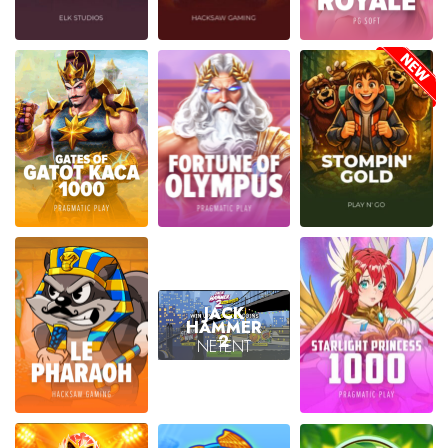
JACK
HAMMER
2
NETENT