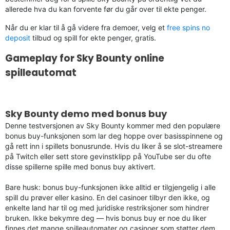
allerede hva du kan forvente før du går over til ekte penger.
Når du er klar til å gå videre fra demoer, velg et
free spins no
deposit
tilbud og spill for ekte penger, gratis.
Gameplay for Sky Bounty online
spilleautomat
Sky Bounty demo med bonus buy
Denne testversjonen av Sky Bounty kommer med den populære
bonus buy-funksjonen som lar deg hoppe over basisspinnene og
gå rett inn i spillets bonusrunde. Hvis du liker å se slot-streamere
på Twitch eller sett store gevinstklipp på YouTube ser du ofte
disse spillerne spille med bonus buy aktivert.
Bare husk: bonus buy-funksjonen ikke alltid er tilgjengelig i alle
spill du prøver eller kasino. En del casinoer tilbyr den ikke, og
enkelte land har til og med juridiske restriksjoner som hindrer
bruken. Ikke bekymre deg — hvis bonus buy er noe du liker
finnes det mange spilleautomater og casinoer som støtter dem.