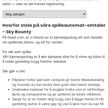
siden — uten at det kreves registrering.
Hvorfor stole på våre spilleautomat-omtaler
- Sky Bounty
På Great.com, er vi drevet av to kjerneoppdrag ett som handler
om spillernes behov, og ett for verden.
For alle som spiller.
Vårt kjerneoppdrag er å øke sjansene dine for å vinne og bidra til
å holde gambling trygg fremfor risikabel.
Slik gjør vi det:
Påpeker hvilke spill som vanligvis gir bedre tilbakebetaling
og hvordan du kan bruke dem godt med bedre strategi.
Undersøke kasinoer for å avgjøre hvilke som er rettferdige,
åpne og transparente og gir spillerne de beste vilkårene.
Sørge for at du holder deg trygg ved å legge merke til når
gambling slutter å være gøy og ved å lære hvor du kan få