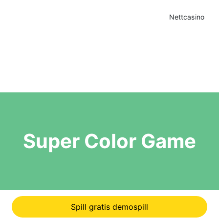
Nettcasino
Super Color Game
Spill gratis demospill