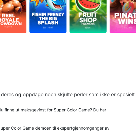
deres og oppdage noen skjulte perler som ikke er spesielt kj
 du finne ut maksgevinst for Super Color Game? Du har
e Super Color Game demoen til ekspertgjennomganger av