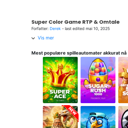
Super Color Game RTP & Omtale
Forfatter:
Derek
- last edited
mai 10, 2025
Vis mer
Mest populære spilleautomater akkurat nå