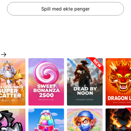
Spill med ekte penger