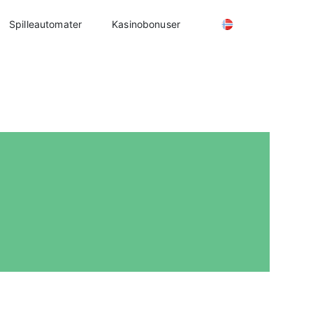
Spilleautomater
Kasinobonuser
Norge