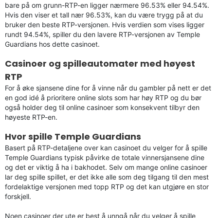
bare på om grunn-RTP-en ligger nærmere 96.53% eller 94.54%.
Hvis den viser et tall nær 96.53%, kan du være trygg på at du
bruker den beste RTP-versjonen. Hvis verdien som vises ligger
rundt 94.54%, spiller du den lavere RTP-versjonen av Temple
Guardians hos dette casinoet.
Casinoer og spilleautomater med høyest
RTP
For å øke sjansene dine for å vinne når du gambler på nett er det
en god idé å prioritere online slots som har høy RTP og du bør
også holder deg til online casinoer som konsekvent tilbyr den
høyeste RTP-en.
Hvor spille Temple Guardians
Basert på RTP-detaljene over kan casinoet du velger for å spille
Temple Guardians typisk påvirke de totale vinnersjansene dine
og det er viktig å ha i bakhodet. Selv om mange online casinoer
lar deg spille spillet, er det ikke alle som deg tilgang til den mest
fordelaktige versjonen med topp RTP og det kan utgjøre en stor
forskjell.
Noen casinoer der ute er best å unngå når du velger å spille