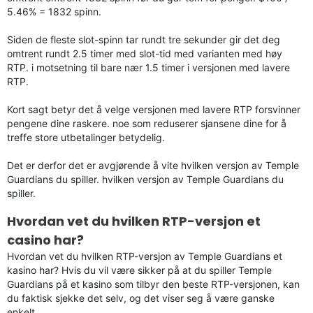
5.46% = 1832 spinn.
Siden de fleste slot-spinn tar rundt tre sekunder gir det deg
omtrent rundt 2.5 timer med slot-tid med varianten med høy
RTP. i motsetning til bare nær 1.5 timer i versjonen med lavere
RTP.
Kort sagt betyr det å velge versjonen med lavere RTP forsvinner
pengene dine raskere. noe som reduserer sjansene dine for å
treffe store utbetalinger betydelig.
Det er derfor det er avgjørende å vite hvilken versjon av Temple
Guardians du spiller. hvilken versjon av Temple Guardians du
spiller.
Hvordan vet du hvilken RTP-versjon et
casino har?
Hvordan vet du hvilken RTP-versjon av Temple Guardians et
kasino har? Hvis du vil være sikker på at du spiller Temple
Guardians på et kasino som tilbyr den beste RTP-versjonen, kan
du faktisk sjekke det selv, og det viser seg å være ganske
enkelt.