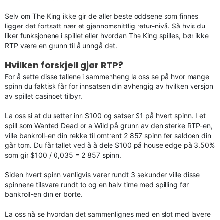
Selv om The King ikke gir de aller beste odd­sene som finnes
ligger det fortsatt nær et gjennomsnittlig retur-nivå. Så hvis du
liker funksjonene i spillet eller hvordan The King spilles, bør ikke
RTP være en grunn til å unngå det.
Hvilken forskjell gjør RTP?
For å sette disse tallene i sammenheng la oss se på hvor mange
spinn du faktisk får for innsatsen din avhengig av hvilken versjon
av spillet casinoet tilbyr.
La oss si at du setter inn $100 og satser $1 på hvert spinn. I et
spill som Wanted Dead or a Wild på grunn av den sterke RTP-en,
ville bankroll-en din rekke til omtrent 2 857 spinn før saldoen din
går tom. Du får tallet ved å å dele $100 på house edge på 3.50%
som gir $100 / 0,035 = 2 857 spinn.
Siden hvert spinn vanligvis varer rundt 3 sekunder ville disse
spinnene tilsvare rundt to og en halv time med spilling før
bankroll-en din er borte.
La oss nå se hvordan det sammenlignes med en slot med lavere