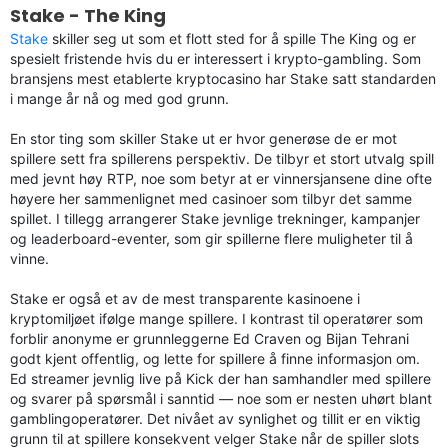
Stake - The King
Stake
skiller seg ut som et flott sted for å spille The King og er
spesielt fristende hvis du er interessert i krypto-gambling. Som
bransjens mest etablerte kryptocasino har Stake satt standarden
i mange år nå og med god grunn.
En stor ting som skiller Stake ut er hvor generøse de er mot
spillere sett fra spillerens perspektiv. De tilbyr et stort utvalg spill
med jevnt høy RTP, noe som betyr at er vinnersjansene dine ofte
høyere her sammenlignet med casinoer som tilbyr det samme
spillet. I tillegg arrangerer Stake jevnlige trekninger, kampanjer
og leaderboard-eventer, som gir spillerne flere muligheter til å
vinne.
Stake er også et av de mest transparente kasinoene i
kryptomiljøet ifølge mange spillere. I kontrast til operatører som
forblir anonyme er grunnleggerne Ed Craven og Bijan Tehrani
godt kjent offentlig, og lette for spillere å finne informasjon om.
Ed streamer jevnlig live på Kick der han samhandler med spillere
og svarer på spørsmål i sanntid — noe som er nesten uhørt blant
gamblingoperatører. Det nivået av synlighet og tillit er en viktig
grunn til at spillere konsekvent velger Stake når de spiller slots