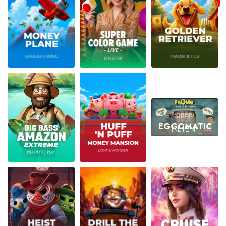
EGGOMATIC
NETENT