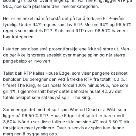
slotten gir tilbake, over mange spinn. For The King, ligger RTP på
96%, noe som plasserer den i mellomkategorien.
Her er en enkel måte å forstå det på for å forklare RTP-nivåer
tydelig. Under 94% regnes som lav RTP. Mellom 94% og 96,50%
regnes som middels RTP. Slots med RTP over 96,50% havner i
høy-kategorien.
I starten ser disse små prosentforskjellene ikke så store ut. Men
de bør ikke ignoreres spesielt over mange spinn og når større
pengebeløp er involvert.
Tallet bak RTP kalles House Edge, som viser pengene kasinoet
beholder. Du beregner den ved å trekke RTP fra totalt 100 %. I
tilfellet The King, er casinoets fordel 100% minus 96%, noe som
gir 4%. I gjennomsnitt betyr dette beholder huset 4% av det
totale beløpet som satses på spill i The King.
Sammenlign det med et spill som Wanted Dead or a Wild, som
ligger på 96,50 % RTP. House Edge i det spillet er bare rundt
3,50%. Når du ser disse tallene side om side 4% mot 3.50 % blir
forskjellen mye tydeligere. Over tusenvis av spinn kan denne
marginen å bygge seg opp.