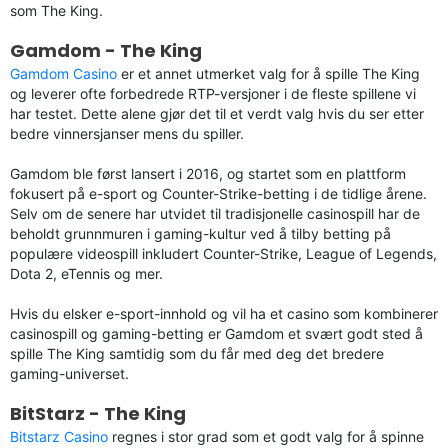
som The King.
Gamdom - The King
Gamdom Casino
er et annet utmerket valg for å spille The King
og leverer ofte forbedrede RTP-versjoner i de fleste spillene vi
har testet. Dette alene gjør det til et verdt valg hvis du ser etter
bedre vinnersjanser mens du spiller.
Gamdom ble først lansert i 2016, og startet som en plattform
fokusert på e-sport og Counter-Strike-betting i de tidlige årene.
Selv om de senere har utvidet til tradisjonelle casinospill har de
beholdt grunnmuren i gaming-kultur ved å tilby betting på
populære videospill inkludert Counter-Strike, League of Legends,
Dota 2, eTennis og mer.
Hvis du elsker e-sport-innhold og vil ha et casino som kombinerer
casinospill og gaming-betting er Gamdom et svært godt sted å
spille The King samtidig som du får med deg det bredere
gaming-universet.
BitStarz - The King
Bitstarz Casino
regnes i stor grad som et godt valg for å spinne