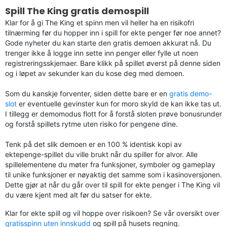
Spill The King gratis demospill
Klar for å gi The King et spinn men vil heller ha en risikofri
tilnærming før du hopper inn i spill for ekte penger før noe annet?
Gode nyheter du kan starte den gratis demoen akkurat nå. Du
trenger ikke å logge inn sette inn penger eller fylle ut noen
registreringsskjemaer. Bare klikk på spillet øverst på denne siden
og i løpet av sekunder kan du kose deg med demoen.
Som du kanskje forventer, siden dette bare er en
gratis demo-
slot
er eventuelle gevinster kun for moro skyld de kan ikke tas ut.
I tillegg er demomodus flott for å forstå sloten prøve bonusrunder
og forstå spillets rytme uten risiko for pengene dine.
Tenk på det slik demoen er en 100 % identisk kopi av
ektepenge-spillet du ville brukt når du spiller for alvor. Alle
spillelementene du møter fra funksjoner, symboler og gameplay
til unike funksjoner er nøyaktig det samme som i kasinoversjonen.
Dette gjør at når du går over til spill for ekte penger i The King vil
du være kjent med alt før du satser for ekte.
Klar for ekte spill og vil hoppe over risikoen? Se vår oversikt over
gratisspinn uten innskudd
og spill på husets regning.