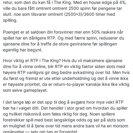
retur, som den du kan få i The King. Med en house edge på 4%,
ville du bare fått omtrent omtrent 2500 spinn før pengene tar
slutt. noe som tilsvarer omtrent (2500*3)/3600 timer med
spilling.
Poenget er at saldoen din forsvinner mer enn 50% raskere når
spillet har en dårligere RTP. Og med færre spinn, reduserer du
sjansene dine for å treffe de store gevinstene før spillingen
egentlig har begynt.
Hvor viktig er RTP i The King? Hvis du vil maksimere sjansene
dine for å vinne online, blir RTP en viktig faktor siden slots med
høyere RTP vanligvis gir deg bedre avkastning over tid. Men hvis
du først og fremst er ute etter underholdning og det å vinne ikke
er høyeste prioritet, da er return-to-player kanskje ikke like viktig
som selve gameplayet.
I det lange løp er det opp til deg å avgjøre hvor mye vekt RTP
bør ha i valget ditt. Det handler i stor grad om hvordan du spiller
og hvilket risikonivå som føles riktig for deg. Noen spillere
foretrekker spill med best langsiktige odds og ser på slots som
en mulighet til å tjene over tid mens andre bare vil ha en morsom
opplevelse — selv om tap er forventet.