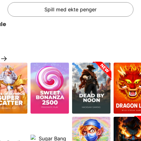
Spill med ekte penger
le