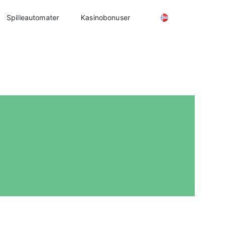
Spilleautomater
Kasinobonuser
Norge
a