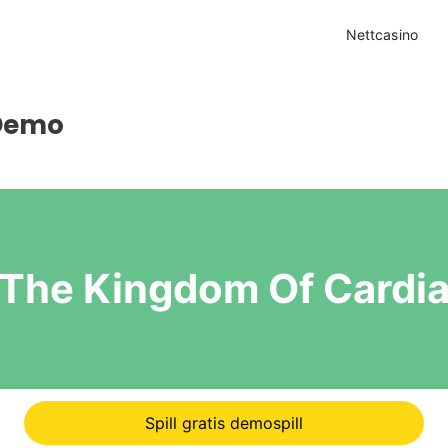
Nettcasino
 Demo
The Kingdom Of Cardi
Spill gratis demospill