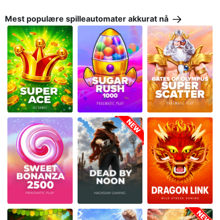
Mest populære spilleautomater akkurat nå