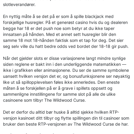
slotleverandører.
En nyttig måte å se det på er som å spille blackjack med
forskjellige husregler. På et generøst casino hvis du og dealeren
begge har 18 er det push noe som betyr at du ikke taper
innsatsen på hånden. Med et annet sett husregler blir den
samme 18 mot 18-hånden faktisk som et tap for deg. Det sier
seg selv ville du hatt bedre odds ved bordet der 18-18 gir push.
Når det gjelder slots er disse variasjonene langt mindre synlige
siden reglene er bakt inn i den underliggende matematikken —
ikke i grafikken eller animasjonene. Du ser de samme symbolene
uansett hvilken versjon det er, og bonusfunksjonene ser nøyaktig
like ut så spillopplevelsen føles ikke annerledes. Den eneste
måten å se forskjellen på er å grave i spillets oppsett og
sammenligne innstillingene for samme slot på alle de ulike
casinoene som tilbyr The Wildwood Curse.
Det er derfor du alltid bør huske å alltid sjekke hvilken RTP-
versjon kasinoet ditt tilbyr og flytte spillingen din til casinoer som
bruker den beste RTP-versjonen av The Wildwood Curse de har.