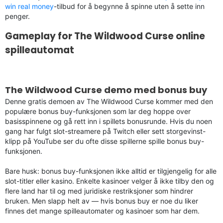
win real money
-tilbud for å begynne å spinne uten å sette inn
penger.
Gameplay for The Wildwood Curse online
spilleautomat
The Wildwood Curse demo med bonus buy
Denne gratis demoen av The Wildwood Curse kommer med den
populære bonus buy-funksjonen som lar deg hoppe over
basisspinnene og gå rett inn i spillets bonusrunde. Hvis du noen
gang har fulgt slot-streamere på Twitch eller sett storgevinst-
klipp på YouTube ser du ofte disse spillerne spille bonus buy-
funksjonen.
Bare husk: bonus buy-funksjonen ikke alltid er tilgjengelig for alle
slot-titler eller kasino. Enkelte kasinoer velger å ikke tilby den og
flere land har til og med juridiske restriksjoner som hindrer
bruken. Men slapp helt av — hvis bonus buy er noe du liker
finnes det mange spilleautomater og kasinoer som har dem.