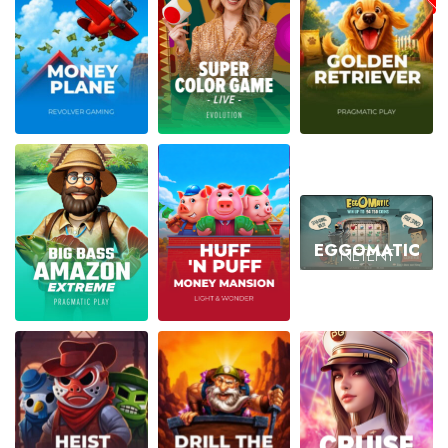
EGGOMATIC
NETENT