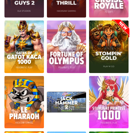
JACK
HAMMER
2
NETENT