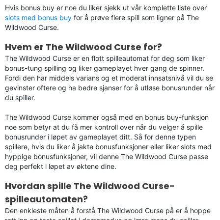
Hvis bonus buy er noe du liker sjekk ut vår komplette liste over
slots med bonus buy
for å prøve flere spill som ligner på The
Wildwood Curse.
Hvem er The Wildwood Curse for?
The Wildwood Curse er en flott spilleautomat for deg som liker
bonus-tung spilling og liker gameplayet hver gang de spinner.
Fordi den har middels varians og et moderat innsatsnivå vil du se
gevinster oftere og ha bedre sjanser for å utløse bonusrunder når
du spiller.
The Wildwood Curse kommer også med en bonus buy-funksjon
noe som betyr at du få mer kontroll over når du velger å spille
bonusrunder i løpet av gameplayet ditt. Så for denne typen
spillere, hvis du liker å jakte bonusfunksjoner eller liker slots med
hyppige bonusfunksjoner, vil denne The Wildwood Curse passe
deg perfekt i løpet av øktene dine.
Hvordan spille The Wildwood Curse-
spilleautomaten?
Den enkleste måten å forstå The Wildwood Curse på er å hoppe