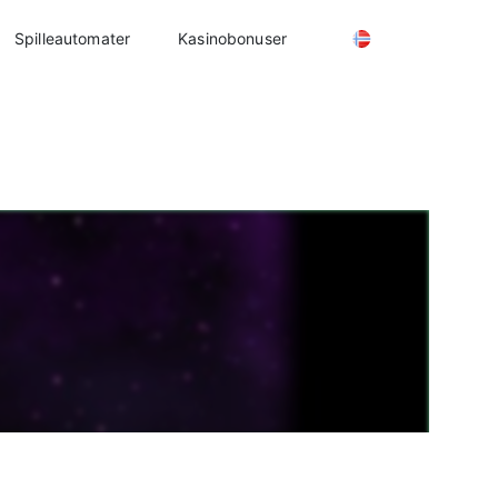
Spilleautomater
Kasinobonuser
Norge