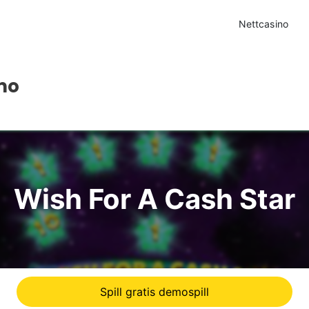
Nettcasino
mo
Wish For A Cash Star
Spill gratis demospill