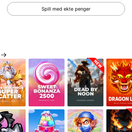
Spill med ekte penger