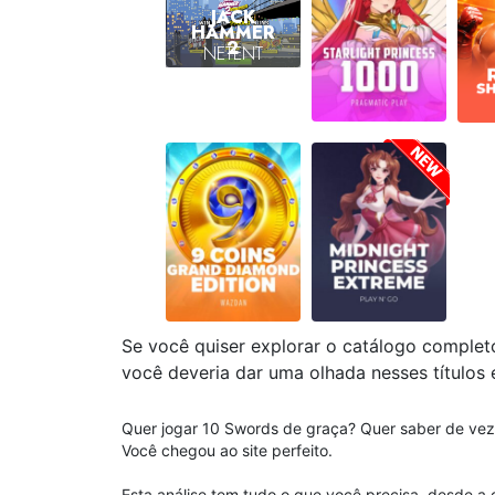
JACK
HAMMER
2
NETENT
Se você quiser explorar o catálogo complet
você deveria dar uma olhada nesses títulos 
Quer jogar 10 Swords de graça? Quer saber de ve
Você chegou ao site perfeito.
Esta análise tem tudo o que você precisa, desde a