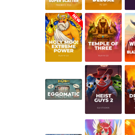
EGGOMATIC
NETENT