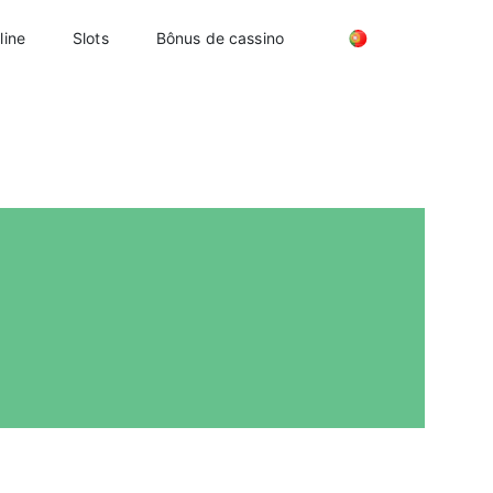
line
Slots
Bônus de cassino
Portugal