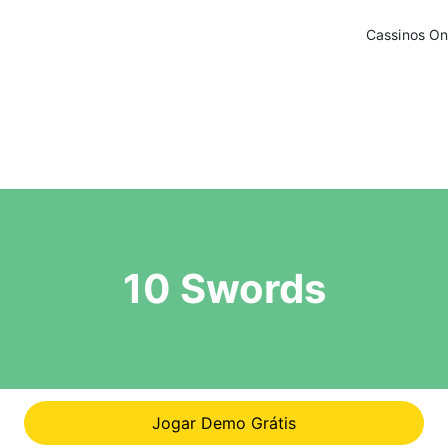
Cassinos On
10 Swords
Jogar Demo Grátis