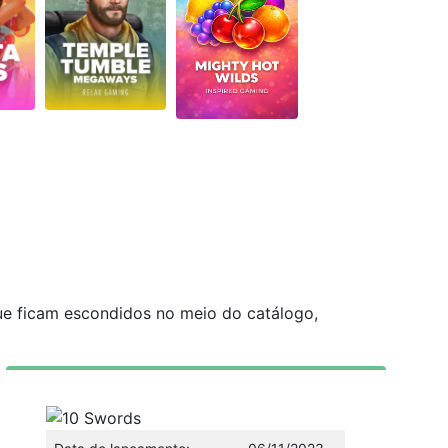
ue ficam escondidos no meio do catálogo,