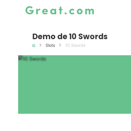
Demo de 10 Swords
Slots
10 Swords
Home