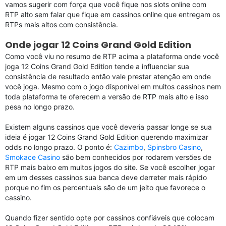
vamos sugerir com força que você fique nos slots online com
RTP alto sem falar que fique em cassinos online que entregam os
RTPs mais altos com consistência.
Onde jogar 12 Coins Grand Gold Edition
Como você viu no resumo de RTP acima a plataforma onde você
joga 12 Coins Grand Gold Edition tende a influenciar sua
consistência de resultado então vale prestar atenção em onde
você joga. Mesmo com o jogo disponível em muitos cassinos nem
toda plataforma te oferecem a versão de RTP mais alto e isso
pesa no longo prazo.
Existem alguns cassinos que você deveria passar longe se sua
ideia é jogar 12 Coins Grand Gold Edition querendo maximizar
odds no longo prazo. O ponto é:
Cazimbo
,
Spinsbro Casino
,
Smokace Casino
são bem conhecidos por rodarem versões de
RTP mais baixo em muitos jogos do site. Se você escolher jogar
em um desses cassinos sua banca deve derreter mais rápido
porque no fim os percentuais são de um jeito que favorece o
cassino.
Quando fizer sentido opte por cassinos confiáveis que colocam