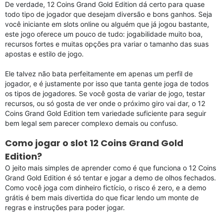
De verdade, 12 Coins Grand Gold Edition dá certo para quase
todo tipo de jogador que desejam diversão e bons ganhos. Seja
você iniciante em slots online ou alguém que já jogou bastante,
este jogo oferece um pouco de tudo: jogabilidade muito boa,
recursos fortes e muitas opções pra variar o tamanho das suas
apostas e estilo de jogo.
Ele talvez não bata perfeitamente em apenas um perfil de
jogador, e é justamente por isso que tanta gente joga de todos
os tipos de jogadores. Se você gosta de variar de jogo, testar
recursos, ou só gosta de ver onde o próximo giro vai dar, o 12
Coins Grand Gold Edition tem variedade suficiente para seguir
bem legal sem parecer complexo demais ou confuso.
Como jogar o slot 12 Coins Grand Gold
Edition?
O jeito mais simples de aprender como é que funciona o 12 Coins
Grand Gold Edition é só tentar e jogar a demo de olhos fechados.
Como você joga com dinheiro fictício, o risco é zero, e a demo
grátis é bem mais divertida do que ficar lendo um monte de
regras e instruções para poder jogar.