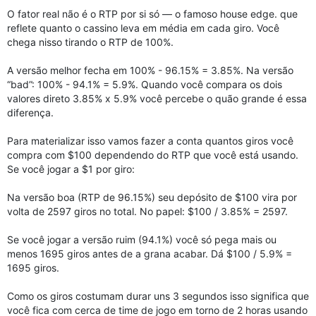
O fator real não é o RTP por si só — o famoso house edge. que
reflete quanto o cassino leva em média em cada giro. Você
chega nisso tirando o RTP de 100%.
A versão melhor fecha em 100% - 96.15% = 3.85%. Na versão
“bad”: 100% - 94.1% = 5.9%. Quando você compara os dois
valores direto 3.85% x 5.9% você percebe o quão grande é essa
diferença.
Para materializar isso vamos fazer a conta quantos giros você
compra com $100 dependendo do RTP que você está usando.
Se você jogar a $1 por giro:
Na versão boa (RTP de 96.15%) seu depósito de $100 vira por
volta de 2597 giros no total. No papel: $100 / 3.85% = 2597.
Se você jogar a versão ruim (94.1%) você só pega mais ou
menos 1695 giros antes de a grana acabar. Dá $100 / 5.9% =
1695 giros.
Como os giros costumam durar uns 3 segundos isso significa que
você fica com cerca de time de jogo em torno de 2 horas usando