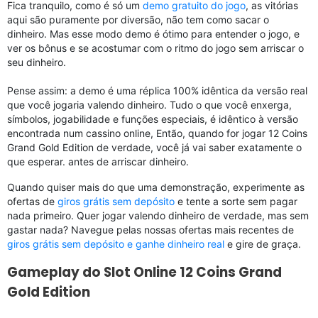
Fica tranquilo, como é só um
demo gratuito do jogo
, as vitórias
aqui são puramente por diversão, não tem como sacar o
dinheiro. Mas esse modo demo é ótimo para entender o jogo, e
ver os bônus e se acostumar com o ritmo do jogo sem arriscar o
seu dinheiro.
Pense assim: a demo é uma réplica 100% idêntica da versão real
que você jogaria valendo dinheiro. Tudo o que você enxerga,
símbolos, jogabilidade e funções especiais, é idêntico à versão
encontrada num cassino online, Então, quando for jogar 12 Coins
Grand Gold Edition de verdade, você já vai saber exatamente o
que esperar. antes de arriscar dinheiro.
Quando quiser mais do que uma demonstração, experimente as
ofertas de
giros grátis sem depósito
e tente a sorte sem pagar
nada primeiro. Quer jogar valendo dinheiro de verdade, mas sem
gastar nada? Navegue pelas nossas ofertas mais recentes de
giros grátis sem depósito e ganhe dinheiro real
e gire de graça.
Gameplay do Slot Online 12 Coins Grand
Gold Edition