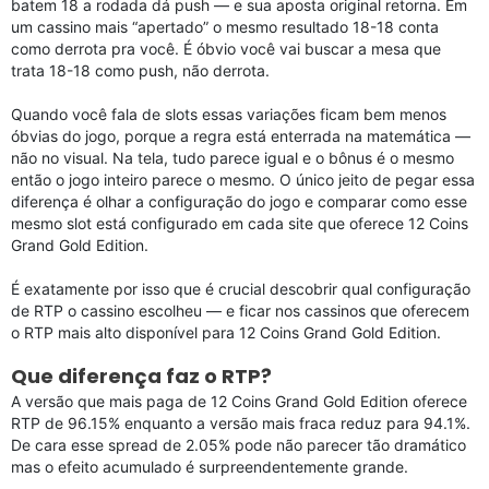
batem 18 a rodada dá push — e sua aposta original retorna. Em
um cassino mais “apertado” o mesmo resultado 18-18 conta
como derrota pra você. É óbvio você vai buscar a mesa que
trata 18-18 como push, não derrota.
Quando você fala de slots essas variações ficam bem menos
óbvias do jogo, porque a regra está enterrada na matemática —
não no visual. Na tela, tudo parece igual e o bônus é o mesmo
então o jogo inteiro parece o mesmo. O único jeito de pegar essa
diferença é olhar a configuração do jogo e comparar como esse
mesmo slot está configurado em cada site que oferece 12 Coins
Grand Gold Edition.
É exatamente por isso que é crucial descobrir qual configuração
de RTP o cassino escolheu — e ficar nos cassinos que oferecem
o RTP mais alto disponível para 12 Coins Grand Gold Edition.
Que diferença faz o RTP?
A versão que mais paga de 12 Coins Grand Gold Edition oferece
RTP de 96.15% enquanto a versão mais fraca reduz para 94.1%.
De cara esse spread de 2.05% pode não parecer tão dramático
mas o efeito acumulado é surpreendentemente grande.