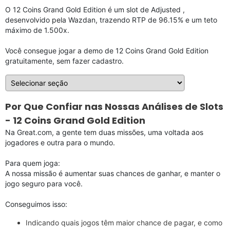
O 12 Coins Grand Gold Edition é um slot de Adjusted ,
desenvolvido pela Wazdan, trazendo RTP de 96.15% e um teto
máximo de 1.500x.
Você consegue jogar a demo de 12 Coins Grand Gold Edition
gratuitamente, sem fazer cadastro.
Por Que Confiar nas Nossas Análises de Slots
- 12 Coins Grand Gold Edition
Na Great.com, a gente tem duas missões, uma voltada aos
jogadores e outra para o mundo.
Para quem joga:
A nossa missão é aumentar suas chances de ganhar, e manter o
jogo seguro para você.
Conseguimos isso:
Indicando quais jogos têm maior chance de pagar, e como