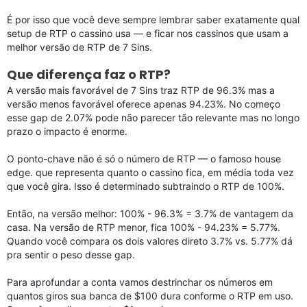
É por isso que você deve sempre lembrar saber exatamente qual
setup de RTP o cassino usa — e ficar nos cassinos que usam a
melhor versão de RTP de 7 Sins.
Que diferença faz o RTP?
A versão mais favorável de 7 Sins traz RTP de 96.3% mas a
versão menos favorável oferece apenas 94.23%. No começo
esse gap de 2.07% pode não parecer tão relevante mas no longo
prazo o impacto é enorme.
O ponto-chave não é só o número de RTP — o famoso house
edge. que representa quanto o cassino fica, em média toda vez
que você gira. Isso é determinado subtraindo o RTP de 100%.
Então, na versão melhor: 100% - 96.3% = 3.7% de vantagem da
casa. Na versão de RTP menor, fica 100% - 94.23% = 5.77%.
Quando você compara os dois valores direto 3.7% vs. 5.77% dá
pra sentir o peso desse gap.
Para aprofundar a conta vamos destrinchar os números em
quantos giros sua banca de $100 dura conforme o RTP em uso.