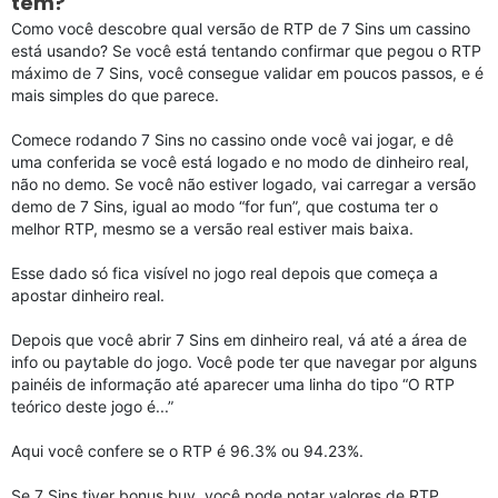
tem?
Como você descobre qual versão de RTP de 7 Sins um cassino
está usando? Se você está tentando confirmar que pegou o RTP
máximo de 7 Sins, você consegue validar em poucos passos, e é
mais simples do que parece.
Comece rodando 7 Sins no cassino onde você vai jogar, e dê
uma conferida se você está logado e no modo de dinheiro real,
não no demo. Se você não estiver logado, vai carregar a versão
demo de 7 Sins, igual ao modo “for fun”, que costuma ter o
melhor RTP, mesmo se a versão real estiver mais baixa.
Esse dado só fica visível no jogo real depois que começa a
apostar dinheiro real.
Depois que você abrir 7 Sins em dinheiro real, vá até a área de
info ou paytable do jogo. Você pode ter que navegar por alguns
painéis de informação até aparecer uma linha do tipo “O RTP
teórico deste jogo é...”
Aqui você confere se o RTP é 96.3% ou 94.23%.
Se 7 Sins tiver bonus buy, você pode notar valores de RTP