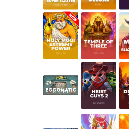
EGGOMATIC
NETENT