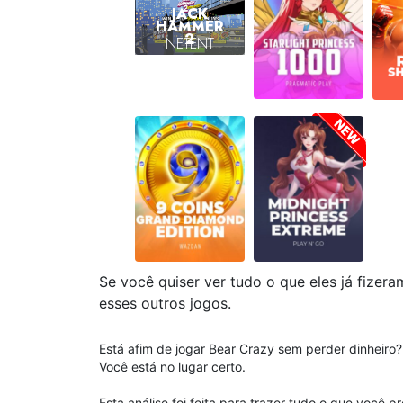
JACK
HAMMER
2
NETENT
Se você quiser ver tudo o que eles já fize
esses outros jogos.
Está afim de jogar Bear Crazy sem perder dinheiro
Você está no lugar certo.
Esta análise foi feita para trazer tudo o que você