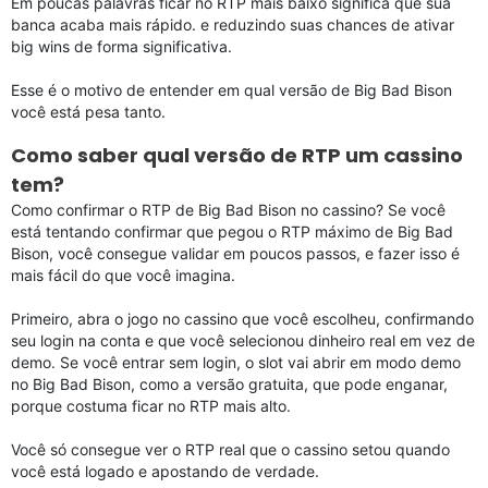
Em poucas palavras ficar no RTP mais baixo significa que sua
banca acaba mais rápido. e reduzindo suas chances de ativar
big wins de forma significativa.
Esse é o motivo de entender em qual versão de Big Bad Bison
você está pesa tanto.
Como saber qual versão de RTP um cassino
tem?
Como confirmar o RTP de Big Bad Bison no cassino? Se você
está tentando confirmar que pegou o RTP máximo de Big Bad
Bison, você consegue validar em poucos passos, e fazer isso é
mais fácil do que você imagina.
Primeiro, abra o jogo no cassino que você escolheu, confirmando
seu login na conta e que você selecionou dinheiro real em vez de
demo. Se você entrar sem login, o slot vai abrir em modo demo
no Big Bad Bison, como a versão gratuita, que pode enganar,
porque costuma ficar no RTP mais alto.
Você só consegue ver o RTP real que o cassino setou quando
você está logado e apostando de verdade.