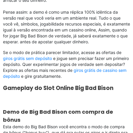
arriscar o seu dinheiro.
Pense assim: a demo é como uma réplica 100% idêntica da
versão real que você veria em um ambiente real. Tudo o que
você vê, símbolos, jogabilidade recursos especiais, é exatamente
igual à versão encontrada em um cassino online, Assim, quando
for jogar Big Bad Bison de verdade, já saberá exatamente o que
esperar. antes de apostar qualquer dinheiro.
Se o modo de prática parecer limitador, acesse as ofertas de
giros grátis sem depósito
e jogue sem precisar fazer um primeiro
depósito. Quer experimentar jogos de verdade sem depositar?
Explore as ofertas mais recentes de
giros grátis de cassino sem
depósito
e gire gratuitamente.
Gameplay do Slot Online Big Bad Bison
Demo de Big Bad Bison com compra de
bônus
Esta demo do Big Bad Bison você encontra o modo de compra
de bônus ("bonus buy"), que dá pra pular os giros e ir direto pra