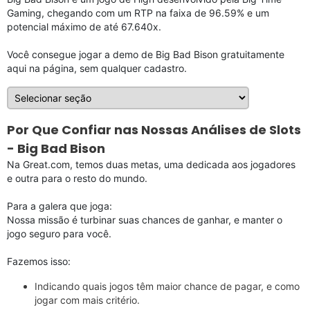
Gaming, chegando com um RTP na faixa de 96.59% e um
potencial máximo de até 67.640x.
Você consegue jogar a demo de Big Bad Bison gratuitamente
aqui na página, sem qualquer cadastro.
Por Que Confiar nas Nossas Análises de Slots
- Big Bad Bison
Na Great.com, temos duas metas, uma dedicada aos jogadores
e outra para o resto do mundo.
Para a galera que joga:
Nossa missão é turbinar suas chances de ganhar, e manter o
jogo seguro para você.
Fazemos isso:
Indicando quais jogos têm maior chance de pagar, e como
jogar com mais critério.