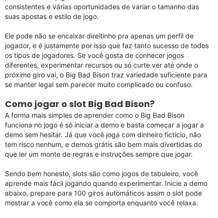
consistentes e várias oportunidades de variar o tamanho das
suas apostas e estilo de jogo.
Ele pode não se encaixar direitinho pra apenas um perfil de
jogador, e é justamente por isso que faz tanto sucesso de todos
os tipos de jogadores. Se você gosta de conhecer jogos
diferentes, experimentar recursos ou só curte ver até onde o
próximo giro vai, o Big Bad Bison traz variedade suficiente para
se manter legal sem parecer muito complicado ou confuso.
Como jogar o slot Big Bad Bison?
A forma mais simples de aprender como o Big Bad Bison
funciona no jogo é só iniciar a demo e basta começar a jogar a
demo sem hesitar. Já que você joga com dinheiro fictício, não
tem risco nenhum, e demos grátis são bem mais divertidas do
que ler um monte de regras e instruções sempre que jogar.
Sendo bem honesto, slots são como jogos de tabuleiro, você
aprende mais fácil jogando quando experimentar. Inicie a demo
abaixo, prepare para 100 giros automáticos assim o slot pode
mostrar a você como ela se comporta enquanto você relaxa.