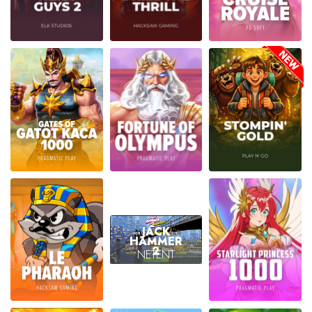
JACK
HAMMER
2
NETENT