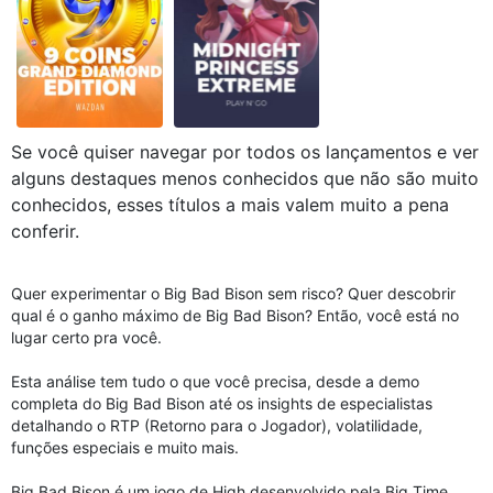
Se você quiser navegar por todos os lançamentos e ver
alguns destaques menos conhecidos que não são muito
conhecidos, esses títulos a mais valem muito a pena
conferir.
Quer experimentar o Big Bad Bison sem risco? Quer descobrir
qual é o ganho máximo de Big Bad Bison? Então, você está no
lugar certo pra você.
Esta análise tem tudo o que você precisa, desde a demo
completa do Big Bad Bison até os insights de especialistas
detalhando o RTP (Retorno para o Jogador), volatilidade,
funções especiais e muito mais.
Big Bad Bison é um jogo de High desenvolvido pela Big Time