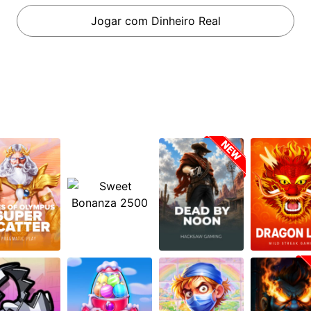
Jogar com Dinheiro Real