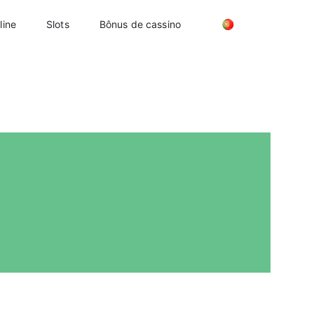
line
Slots
Bônus de cassino
Portugal