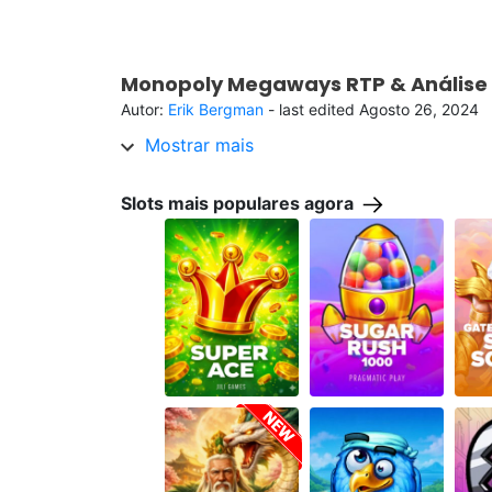
Monopoly Megaways RTP & Análise
Autor:
Erik Bergman
- last edited
Agosto 26, 2024
Mostrar mais
Slots mais populares agora