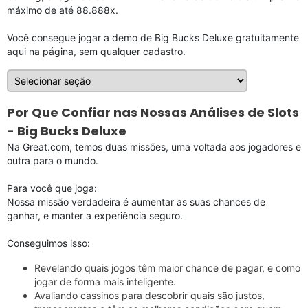
máximo de até 88.888x.
Você consegue jogar a demo de Big Bucks Deluxe gratuitamente
aqui na página, sem qualquer cadastro.
Por Que Confiar nas Nossas Análises de Slots
- Big Bucks Deluxe
Na Great.com, temos duas missões, uma voltada aos jogadores e
outra para o mundo.
Para você que joga:
Nossa missão verdadeira é aumentar as suas chances de
ganhar, e manter a experiência seguro.
Conseguimos isso:
Revelando quais jogos têm maior chance de pagar, e como
jogar de forma mais inteligente.
Avaliando cassinos para descobrir quais são justos,