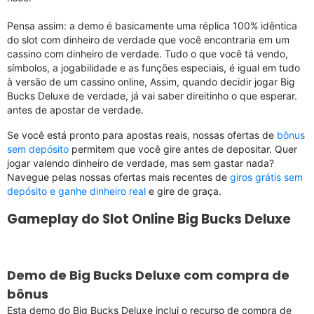
Pensa assim: a demo é basicamente uma réplica 100% idêntica
do slot com dinheiro de verdade que você encontraria em um
cassino com dinheiro de verdade. Tudo o que você tá vendo,
símbolos, a jogabilidade e as funções especiais, é igual em tudo
à versão de um cassino online, Assim, quando decidir jogar Big
Bucks Deluxe de verdade, já vai saber direitinho o que esperar.
antes de apostar de verdade.
Se você está pronto para apostas reais, nossas ofertas de
bônus
sem depósito
permitem que você gire antes de depositar. Quer
jogar valendo dinheiro de verdade, mas sem gastar nada?
Navegue pelas nossas ofertas mais recentes de
giros grátis sem
depósito e ganhe dinheiro real
e gire de graça.
Gameplay do Slot Online Big Bucks Deluxe
Demo de Big Bucks Deluxe com compra de
bônus
Esta demo do Big Bucks Deluxe inclui o recurso de compra de