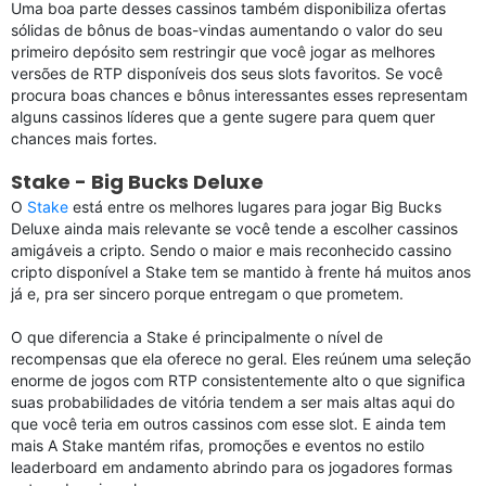
Uma boa parte desses cassinos também disponibiliza ofertas
sólidas de bônus de boas-vindas aumentando o valor do seu
primeiro depósito sem restringir que você jogar as melhores
versões de RTP disponíveis dos seus slots favoritos. Se você
procura boas chances e bônus interessantes esses representam
alguns cassinos líderes que a gente sugere para quem quer
chances mais fortes.
Stake - Big Bucks Deluxe
O
Stake
está entre os melhores lugares para jogar Big Bucks
Deluxe ainda mais relevante se você tende a escolher cassinos
amigáveis a cripto. Sendo o maior e mais reconhecido cassino
cripto disponível a Stake tem se mantido à frente há muitos anos
já e, pra ser sincero porque entregam o que prometem.
O que diferencia a Stake é principalmente o nível de
recompensas que ela oferece no geral. Eles reúnem uma seleção
enorme de jogos com RTP consistentemente alto o que significa
suas probabilidades de vitória tendem a ser mais altas aqui do
que você teria em outros cassinos com esse slot. E ainda tem
mais A Stake mantém rifas, promoções e eventos no estilo
leaderboard em andamento abrindo para os jogadores formas