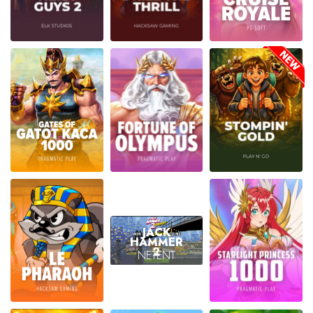
JACK
HAMMER
2
NETENT