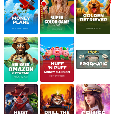
EGGOMATIC
NETENT