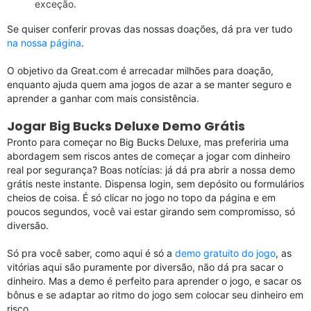
exceção.
Se quiser conferir provas das nossas doações, dá pra ver tudo
na nossa página
.
O objetivo da Great.com é arrecadar milhões para doação,
enquanto ajuda quem ama jogos de azar a se manter seguro e
aprender a ganhar com mais consistência.
Jogar Big Bucks Deluxe Demo Grátis
Pronto para começar no Big Bucks Deluxe, mas preferiria uma
abordagem sem riscos antes de começar a jogar com dinheiro
real por segurança? Boas notícias: já dá pra abrir a nossa demo
grátis neste instante. Dispensa login, sem depósito ou formulários
cheios de coisa. É só clicar no jogo no topo da página e em
poucos segundos, você vai estar girando sem compromisso, só
diversão.
Só pra você saber, como aqui é só a
demo gratuito do jogo
, as
vitórias aqui são puramente por diversão, não dá pra sacar o
dinheiro. Mas a demo é perfeito para aprender o jogo, e sacar os
bônus e se adaptar ao ritmo do jogo sem colocar seu dinheiro em
risco.