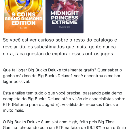
Se você estiver curioso sobre o resto do catálogo e
revelar títulos subestimados que muita gente nunca
nota, faça questão de explorar esses outros jogos.
Que tal jogar Big Bucks Deluxe totalmente grátis? Quer saber o
ganho máximo de Big Bucks Deluxe? Você encontrou o melhor
lugar possível.
Esta análise tem tudo o que você precisa, passando pela demo
completa do Big Bucks Deluxe até a visão de especialistas sobre
RTP (Retorno para o Jogador), volatilidade, recursos bônus e
muito mais.
O Big Bucks Deluxe é um slot com High, feito pela Big Time
Gaming, chegando com um RTP na faixa de 96.28% e um prêmio