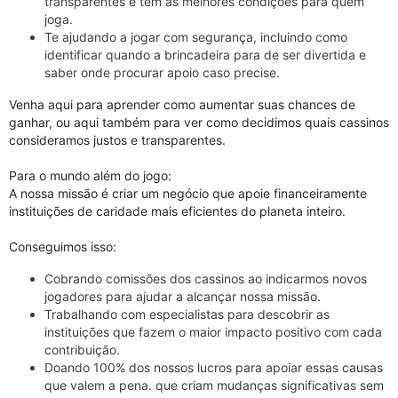
transparentes e têm as melhores condições para quem
joga.
Te ajudando a jogar com segurança, incluindo como
identificar quando a brincadeira para de ser divertida e
saber onde procurar apoio caso precise.
Venha aqui para aprender como aumentar suas chances de
ganhar, ou aqui também para ver como decidimos quais cassinos
consideramos justos e transparentes.
Para o mundo além do jogo:
A nossa missão é criar um negócio que apoie financeiramente
instituições de caridade mais eficientes do planeta inteiro.
Conseguimos isso:
Cobrando comissões dos cassinos ao indicarmos novos
jogadores para ajudar a alcançar nossa missão.
Trabalhando com especialistas para descobrir as
instituições que fazem o maior impacto positivo com cada
contribuição.
Doando 100% dos nossos lucros para apoiar essas causas
que valem a pena. que criam mudanças significativas sem