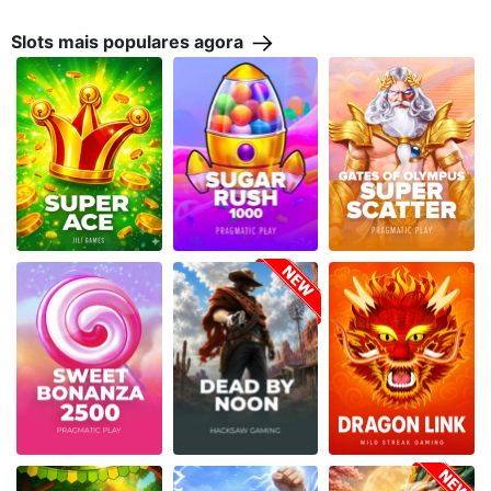
Slots mais populares agora