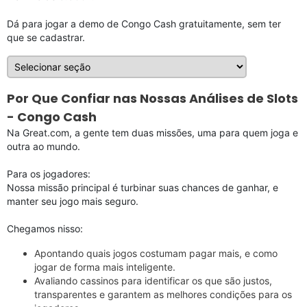
Dá para jogar a demo de Congo Cash gratuitamente, sem ter
que se cadastrar.
Por Que Confiar nas Nossas Análises de Slots
- Congo Cash
Na Great.com, a gente tem duas missões, uma para quem joga e
outra ao mundo.
Para os jogadores:
Nossa missão principal é turbinar suas chances de ganhar, e
manter seu jogo mais seguro.
Chegamos nisso:
Apontando quais jogos costumam pagar mais, e como
jogar de forma mais inteligente.
Avaliando cassinos para identificar os que são justos,
transparentes e garantem as melhores condições para os