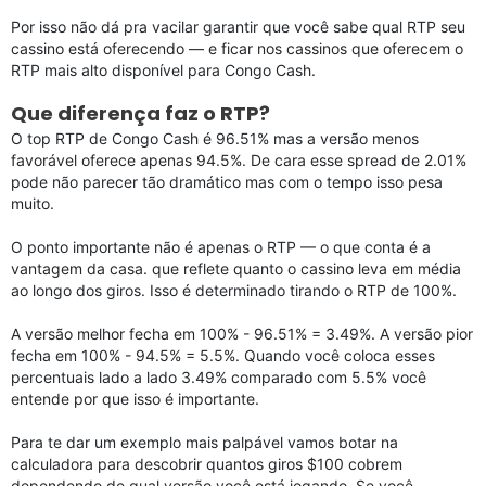
Por isso não dá pra vacilar garantir que você sabe qual RTP seu
cassino está oferecendo — e ficar nos cassinos que oferecem o
RTP mais alto disponível para Congo Cash.
Que diferença faz o RTP?
O top RTP de Congo Cash é 96.51% mas a versão menos
favorável oferece apenas 94.5%. De cara esse spread de 2.01%
pode não parecer tão dramático mas com o tempo isso pesa
muito.
O ponto importante não é apenas o RTP — o que conta é a
vantagem da casa. que reflete quanto o cassino leva em média
ao longo dos giros. Isso é determinado tirando o RTP de 100%.
A versão melhor fecha em 100% - 96.51% = 3.49%. A versão pior
fecha em 100% - 94.5% = 5.5%. Quando você coloca esses
percentuais lado a lado 3.49% comparado com 5.5% você
entende por que isso é importante.
Para te dar um exemplo mais palpável vamos botar na
calculadora para descobrir quantos giros $100 cobrem
dependendo de qual versão você está jogando. Se você