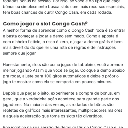
rodadas bônus na sessão. Por isso, se você é do tipo que caça
bônus ou simplesmente busca slots com mais recursos especiais,
tem boas chances de curtir Congo Cash. em cada rodada.
Como jogar o slot Congo Cash?
A melhor forma de aprender como o Congo Cash roda é só entrar
e basta começar a jogar a demo sem medo. Como a aposta é
com dinheiro fictício, o risco é zero, e jogar a demo grátis é bem
mais divertido do que ler uma lista de regras e de instruções
sempre que jogar.
Honestamente, slots são como jogos de tabuleiro, você aprende
melhor jogando Assim que você se jogar. Coloque a demo abaixo
pra rodar, ajuste para 100 giros automáticos e deixe o próprio
jogo te mostrar como ela se comporta em poucos minutos.
Depois que pegar o jeito, experimente a compra de bônus, em
geral, que a verdadeira ação acontece para grande parte dos
jogadores. Na maioria das vezes, as rodadas de bônus são
repletas de gráficos mais interessantes, multiplicadores maiores
e aquela aceleração que torna os slots tão divertidos.
Boa jogatina na sua sessão de demo grátis do Congo Cash e, se