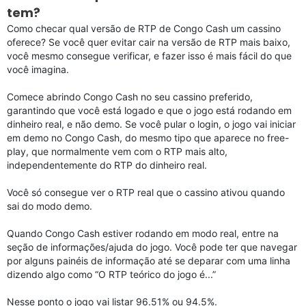
tem?
Como checar qual versão de RTP de Congo Cash um cassino
oferece? Se você quer evitar cair na versão de RTP mais baixo,
você mesmo consegue verificar, e fazer isso é mais fácil do que
você imagina.
Comece abrindo Congo Cash no seu cassino preferido,
garantindo que você está logado e que o jogo está rodando em
dinheiro real, e não demo. Se você pular o login, o jogo vai iniciar
em demo no Congo Cash, do mesmo tipo que aparece no free-
play, que normalmente vem com o RTP mais alto,
independentemente do RTP do dinheiro real.
Você só consegue ver o RTP real que o cassino ativou quando
sai do modo demo.
Quando Congo Cash estiver rodando em modo real, entre na
seção de informações/ajuda do jogo. Você pode ter que navegar
por alguns painéis de informação até se deparar com uma linha
dizendo algo como “O RTP teórico do jogo é...”
Nesse ponto o jogo vai listar 96.51% ou 94.5%.