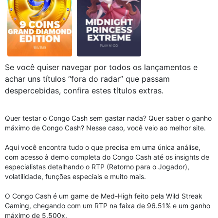
Se você quiser navegar por todos os lançamentos e
achar uns títulos “fora do radar” que passam
despercebidas, confira estes títulos extras.
Quer testar o Congo Cash sem gastar nada? Quer saber o ganho
máximo de Congo Cash? Nesse caso, você veio ao melhor site.
Aqui você encontra tudo o que precisa em uma única análise,
com acesso à demo completa do Congo Cash até os insights de
especialistas detalhando o RTP (Retorno para o Jogador),
volatilidade, funções especiais e muito mais.
O Congo Cash é um game de Med-High feito pela Wild Streak
Gaming, chegando com um RTP na faixa de 96.51% e um ganho
máximo de 5.500x.