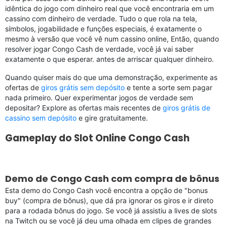
idêntica do jogo com dinheiro real que você encontraria em um
cassino com dinheiro de verdade. Tudo o que rola na tela,
símbolos, jogabilidade e funções especiais, é exatamente o
mesmo à versão que você vê num cassino online, Então, quando
resolver jogar Congo Cash de verdade, você já vai saber
exatamente o que esperar. antes de arriscar qualquer dinheiro.
Quando quiser mais do que uma demonstração, experimente as
ofertas de
giros grátis sem depósito
e tente a sorte sem pagar
nada primeiro. Quer experimentar jogos de verdade sem
depositar? Explore as ofertas mais recentes de
giros grátis de
cassino sem depósito
e gire gratuitamente.
Gameplay do Slot Online Congo Cash
Demo de Congo Cash com compra de bônus
Esta demo do Congo Cash você encontra a opção de "bonus
buy" (compra de bônus), que dá pra ignorar os giros e ir direto
para a rodada bônus do jogo. Se você já assistiu a lives de slots
na Twitch ou se você já deu uma olhada em clipes de grandes