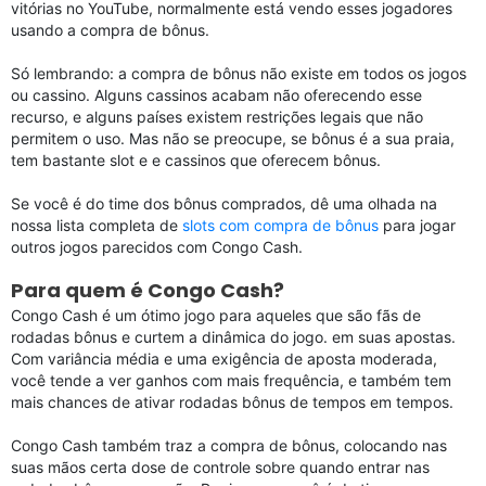
vitórias no YouTube, normalmente está vendo esses jogadores
usando a compra de bônus.
Só lembrando: a compra de bônus não existe em todos os jogos
ou cassino. Alguns cassinos acabam não oferecendo esse
recurso, e alguns países existem restrições legais que não
permitem o uso. Mas não se preocupe, se bônus é a sua praia,
tem bastante slot e e cassinos que oferecem bônus.
Se você é do time dos bônus comprados, dê uma olhada na
nossa lista completa de
slots com compra de bônus
para jogar
outros jogos parecidos com Congo Cash.
Para quem é Congo Cash?
Congo Cash é um ótimo jogo para aqueles que são fãs de
rodadas bônus e curtem a dinâmica do jogo. em suas apostas.
Com variância média e uma exigência de aposta moderada,
você tende a ver ganhos com mais frequência, e também tem
mais chances de ativar rodadas bônus de tempos em tempos.
Congo Cash também traz a compra de bônus, colocando nas
suas mãos certa dose de controle sobre quando entrar nas