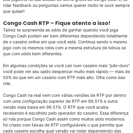
rolar feedback ou perguntas vamos querer muito te ouvir sempre
que quiser!
Congo Cash RTP – Fique atento a isso!
Talvez te surpreenda as odds de ganhar quando você joga
Congo Cash podem ser bem diferentes dependendo totalmente
de o cassino online em que você está. Continua sendo o mesmo
jogo com os mesmos rolos com a mesma estrutura de bônus só
que com odds bem diferentes.
Em algumas condições se você cair num cassino mais “pão-duro”
você pode ver seu saldo despencar muito mais rápido — mais de
50% do que em um cassino com RTP mais alto. Olha como isso
rola.
Congo Cash na real vem com várias versões de RTP por dentro
com uma configuração superior de RTP em 96.51% e outra
versão mais baixa em 96.51%. O RTP que você acaba
recebendo é escolhido pelo operador do cassino. Essa diferença
só rola porque Congo Cash assim como muitos slots modernos
foi criado com faixas de RTP configuráveis o que permite que
cada cassino escolha qual versão vai rodar dependendo das