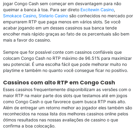
jogar Congo Cash sem começar em desvantagem para não
queimar a banca à toa. Para ser direto
Excitewin Casino
,
Smokace Casino
,
Stelario Casino
são conhecidos no mercado por
empurrarem RTP que paga menos em vários slots. Se você
acabar jogando em um desses cassinos sua banca tende
encolher mais rápido graças ao fato de os percentuais são bem
mais a favor do cassino.
Sempre que for possível conte com cassinos confiáveis que
colocam Congo Cash no RTP máximo de 96.51% para maximizar
seu potencial. É uma escolha fácil que pode melhorar muito no
playtime e também no quanto você consegue ficar no positivo.
Cassinos com alto RTP em Congo Cash
Esses cassinos frequentemente disponibilizam as versões com o
maior RTP na maior parte dos slots que testamos até em jogos
como Congo Cash o que favorece quem busca RTP mais alto.
Além de entregar um retorno melhor ao jogador eles também são
reconhecidos na nossa lista dos melhores cassinos online pelos
ótimos resultados nas nossas avaliações de cassino o que
confirma a boa colocação.