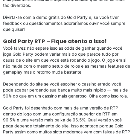
tão divertidos.
Divirta-se com a demo grátis do Gold Party e, se você tiver
feedback ou questionamentos adoraríamos ouvir você sempre
que quiser!
Gold Party RTP – Fique atento a isso!
Você talvez não espere isso as odds de ganhar quando você
joga Gold Party podem variar mais do que parece tudo por
causa de o site em que você está rodando o jogo. O jogo em si
não muda com o mesmo setup de rolos e as mesmas features de
gameplay mas o retorno muda bastante.
Dependendo do site se você escolher o cassino errado você
pode acabar perdendo sua banca muito mais rápido — mais de
50% do que em um cassino mais generoso. Olha como isso rola.
Gold Party foi desenhado com mais de uma versão de RTP
dentro do jogo com uma configuração superior de RTP em
96.5% e uma versão mais baixa de 96.5%. Qual versão você
pega depende totalmente do site. Isso acontece porque Gold
Party assim como muitos slots modernos vem com faixas de RTP