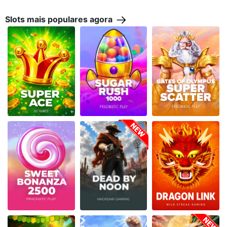
Slots mais populares agora