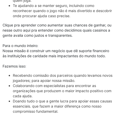
quem joga.
Te ajudando a se manter seguro, incluindo como
reconhecer quando o jogo não é mais divertido e descobrir
onde procurar ajuda caso precise.
Clique pra aprender como aumentar suas chances de ganhar, ou
nesse outro aqui pra entender como decidimos quais cassinos a
gente avalia como justos e transparentes.
Para o mundo inteiro:
Nossa missão é construir um negócio que dê suporte financeiro
às instituições de caridade mais impactantes do mundo todo.
Fazemos isso:
Recebendo comissão dos parceiros quando levamos novos
jogadores; para apoiar nossa missão.
Colaborando com especialistas para encontrar as
organizações que produzem o maior impacto positivo com
cada ajuda.
Doando tudo o que a gente lucra para apoiar essas causas
essenciais. que fazem a maior diferença como nosso
compromisso fundamental.