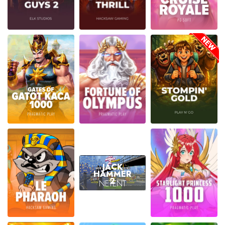
JACK
HAMMER
2
NETENT