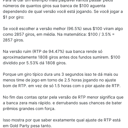
números de quantos giros sua banca de $100 aguenta
dependendo de qual versão você está jogando. Se você jogar a
$1 por giro:
Se você escolher a versão melhor (96.5%) seus $100 viram algo
como 2857 giros, em média. Na matemática: $100 / 3.5% =
2857 giros.
Na versão ruim (RTP de 94.47%) sua banca rende só
aproximadamente 1808 giros antes dos fundos sumirem. $100
dividido por 5.53% dá 1808 giros.
Porque um giro típico dura uns 3 segundos isso te dá mais ou
menos time de jogo em torno de 2.5 horas jogando no ajuste
bom de RTP. em vez de só 1.5 horas com o pior ajuste de RTP.
No fim das contas optar pela versão de RTP menor significa que
a banca zera mais rápido. e derrubando suas chances de bater
prêmios grandes com força.
Isso mostra por que saber exatamente qual ajuste de RTP está
em Gold Party pesa tanto.