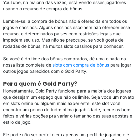
YouTube, na maioria das vezes, está vendo esses jogadores
usando o recurso de compra de bônus.
Lembre-se: a compra de bônus não é oferecida em todos os
jogos e cassinos. Alguns cassinos escolhem não oferecer esse
recurso, e determinados países com restrições legais que
impedem seu uso. Mas não se preocupe, se você gosta de
rodadas de bônus, há muitos slots cassinos para conhecer.
Se você é do time dos bônus comprados, dê uma olhada na
nossa lista completa de
slots com compra de bônus
para jogar
outros jogos parecidos com o Gold Party.
Para quem é Gold Party?
Honestamente, Gold Party funciona para a maioria dos jogares
que desejam um espaço que não os limite. Seja você um novato
em slots online ou alguém mais experiente, este slot você
encontra um pouco de tudo: ótima jogabilidade, recursos bem
feitos e várias opções pra variar o tamanho das suas apostas e
estilo de jogo.
Ele pode não ser perfeito em apenas um perfil de jogador, e é