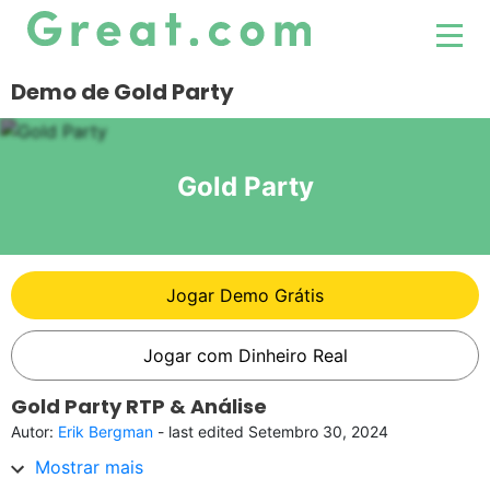
Demo de Gold Party
Gold Party
Jogar Demo Grátis
Jogar com Dinheiro Real
Gold Party RTP & Análise
Autor:
Erik Bergman
- last edited
Setembro 30, 2024
Mostrar mais