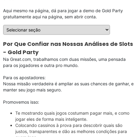
Aqui mesmo na página, dá para jogar a demo de Gold Party
gratuitamente aqui na página, sem abrir conta.
Por Que Confiar nas Nossas Análises de Slots
- Gold Party
Na Great.com, trabalhamos com duas missões, uma pensada
para os jogadores e outra pro mundo.
Para os apostadores:
Nossa missão verdadeira é ampliar as suas chances de ganhar, e
manter seu jogo mais seguro.
Promovemos isso:
Te mostrando quais jogos costumam pagar mais, e como
jogar eles de forma mais inteligente.
Colocando cassinos à prova para descobrir quais são
justos, transparentes e dão as melhores condições para