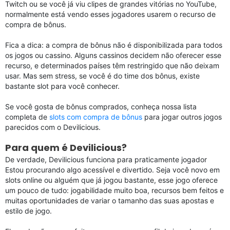
Twitch ou se você já viu clipes de grandes vitórias no YouTube,
normalmente está vendo esses jogadores usarem o recurso de
compra de bônus.
Fica a dica: a compra de bônus não é disponibilizada para todos
os jogos ou cassino. Alguns cassinos decidem não oferecer esse
recurso, e determinados países têm restringido que não deixam
usar. Mas sem stress, se você é do time dos bônus, existe
bastante slot para você conhecer.
Se você gosta de bônus comprados, conheça nossa lista
completa de
slots com compra de bônus
para jogar outros jogos
parecidos com o Devilicious.
Para quem é Devilicious?
De verdade, Devilicious funciona para praticamente jogador
Estou procurando algo acessível e divertido. Seja você novo em
slots online ou alguém que já jogou bastante, esse jogo oferece
um pouco de tudo: jogabilidade muito boa, recursos bem feitos e
muitas oportunidades de variar o tamanho das suas apostas e
estilo de jogo.