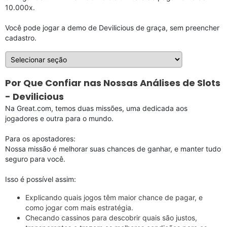
10.000x.
Você pode jogar a demo de Devilicious de graça, sem preencher
cadastro.
Por Que Confiar nas Nossas Análises de Slots
- Devilicious
Na Great.com, temos duas missões, uma dedicada aos
jogadores e outra para o mundo.
Para os apostadores:
Nossa missão é melhorar suas chances de ganhar, e manter tudo
seguro para você.
Isso é possível assim:
Explicando quais jogos têm maior chance de pagar, e
como jogar com mais estratégia.
Checando cassinos para descobrir quais são justos,