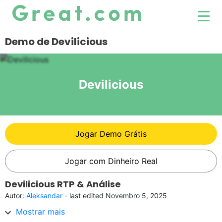
Demo de Devilicious
Devilicious
Jogar Demo Grátis
Jogar com Dinheiro Real
Devilicious RTP & Análise
Autor:
Aleksandar
- last edited
Novembro 5, 2025
Mostrar mais