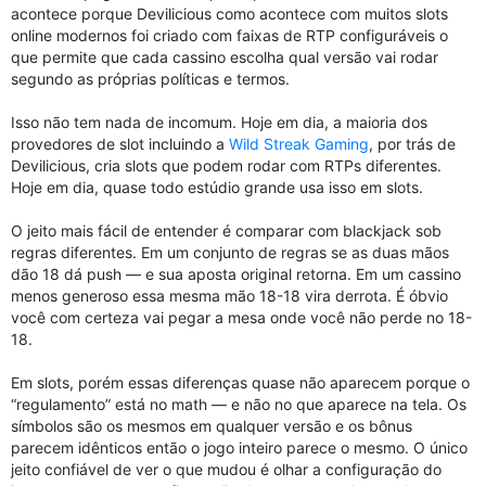
acontece porque Devilicious como acontece com muitos slots
online modernos foi criado com faixas de RTP configuráveis o
que permite que cada cassino escolha qual versão vai rodar
segundo as próprias políticas e termos.
Isso não tem nada de incomum. Hoje em dia, a maioria dos
provedores de slot incluindo a
Wild Streak Gaming
, por trás de
Devilicious, cria slots que podem rodar com RTPs diferentes.
Hoje em dia, quase todo estúdio grande usa isso em slots.
O jeito mais fácil de entender é comparar com blackjack sob
regras diferentes. Em um conjunto de regras se as duas mãos
dão 18 dá push — e sua aposta original retorna. Em um cassino
menos generoso essa mesma mão 18-18 vira derrota. É óbvio
você com certeza vai pegar a mesa onde você não perde no 18-
18.
Em slots, porém essas diferenças quase não aparecem porque o
“regulamento” está no math — e não no que aparece na tela. Os
símbolos são os mesmos em qualquer versão e os bônus
parecem idênticos então o jogo inteiro parece o mesmo. O único
jeito confiável de ver o que mudou é olhar a configuração do