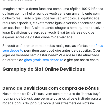
Imagina assim: a demo funciona como uma réplica 100% idêntica
do jogo com dinheiro real que você veria em um ambiente com
dinheiro real. Tudo o que você vai ver, símbolos, a jogabilidade,
recursos especiais, é exatamente igual à versão encontrada em
um cassino online, Assim, quando chegar a hora, quando resolver
jogar Devilicious de verdade, você já vai ter clareza do que
esperar. antes de gastar dinheiro de verdade.
Se você está pronto para apostas reais, nossas ofertas de
bônus
sem depósito
permitem que você gire antes de depositar. Quer
jogar de verdade sem gastar nada? Veja nossa lista atualizada
de ofertas de
giros grátis sem depósito
e gire por nossa conta.
Gameplay do Slot Online Devilicious
Demo de Devilicious com compra de bônus
Nesta demo do Devilicious, vem com o recurso de "bonus buy"
(compra de bônus), que permite pular os giros e ir direto para a
rodada bônus do jogo. Se você já viu streamers de slots na