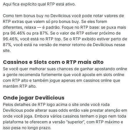
Aqui fica explícito qual RTP está ativo.
Como tem bonus buy no Devilicious você pode notar valores de
RTP extras que valem só pro bonus buy. Se eles forem
diferentes, relaxa — é padrão. Foque no RTP base: se puxa mais
pra 96.46% ou pra 87%. Se o valor de RTP estiver próximo de
96.46%, você está no RTP top. Se o RTP exibido estiver perto de
87%, você está na versão de menor retorno de Devilicious nesse
site.
Cassinos e Slots com o RTP mais alto
Se você quer melhorar suas chances de ganhar apostando online
a gente recomenda fortemente que você aposte em slots online
com RTP alto e também jogue apenas em cassinos online que
mantêm RTP alto.
Onde jogar Devilicious
Pelos detalhes de RTP logo acima o site onde você roda
Devilicious pode alterar suas odds então vale prestar atenção em
onde você joga. Embora vários cassinos tenham o jogo nem toda
plataforma te oferecem a versão “superior”, com RTP máximo e
isso pesa no longo prazo.