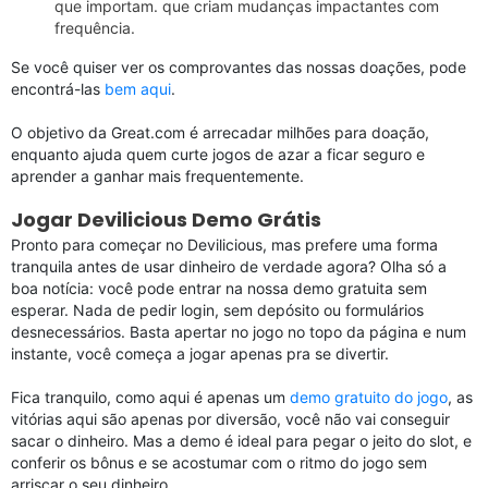
que importam. que criam mudanças impactantes com
frequência.
Se você quiser ver os comprovantes das nossas doações, pode
encontrá-las
bem aqui
.
O objetivo da Great.com é arrecadar milhões para doação,
enquanto ajuda quem curte jogos de azar a ficar seguro e
aprender a ganhar mais frequentemente.
Jogar Devilicious Demo Grátis
Pronto para começar no Devilicious, mas prefere uma forma
tranquila antes de usar dinheiro de verdade agora? Olha só a
boa notícia: você pode entrar na nossa demo gratuita sem
esperar. Nada de pedir login, sem depósito ou formulários
desnecessários. Basta apertar no jogo no topo da página e num
instante, você começa a jogar apenas pra se divertir.
Fica tranquilo, como aqui é apenas um
demo gratuito do jogo
, as
vitórias aqui são apenas por diversão, você não vai conseguir
sacar o dinheiro. Mas a demo é ideal para pegar o jeito do slot, e
conferir os bônus e se acostumar com o ritmo do jogo sem
arriscar o seu dinheiro.