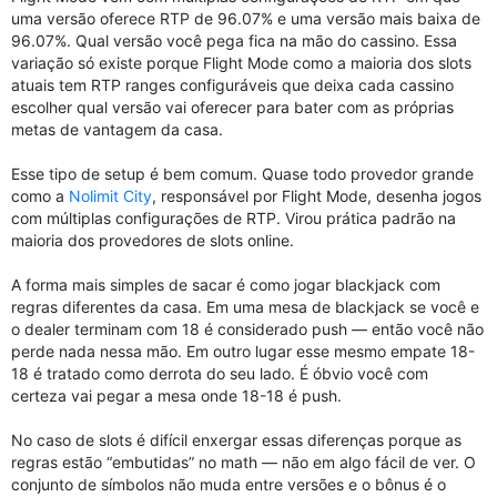
uma versão oferece RTP de 96.07% e uma versão mais baixa de
96.07%. Qual versão você pega fica na mão do cassino. Essa
variação só existe porque Flight Mode como a maioria dos slots
atuais tem RTP ranges configuráveis que deixa cada cassino
escolher qual versão vai oferecer para bater com as próprias
metas de vantagem da casa.
Esse tipo de setup é bem comum. Quase todo provedor grande
como a
Nolimit City
, responsável por Flight Mode, desenha jogos
com múltiplas configurações de RTP. Virou prática padrão na
maioria dos provedores de slots online.
A forma mais simples de sacar é como jogar blackjack com
regras diferentes da casa. Em uma mesa de blackjack se você e
o dealer terminam com 18 é considerado push — então você não
perde nada nessa mão. Em outro lugar esse mesmo empate 18-
18 é tratado como derrota do seu lado. É óbvio você com
certeza vai pegar a mesa onde 18-18 é push.
No caso de slots é difícil enxergar essas diferenças porque as
regras estão “embutidas” no math — não em algo fácil de ver. O
conjunto de símbolos não muda entre versões e o bônus é o