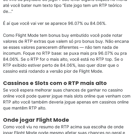
até você bater num texto tipo “Este jogo tem um RTP teórico
de...”
É aí que você vai ver se aparece 96.07% ou 84.06%.
Como Flight Mode tem bonus buy embutido você pode notar
valores de RTP extras que valem só pro bonus buy. Não encana
se esses valores parecerem diferentes — não tem nada de
incomum. Foque no RTP base: se puxa mais pra 96.07% ou pra
84.06%. Se o RTP for o mais alto, você está no RTP top. Se o
RTP exibido estiver perto de 84.06%, isso quer dizer que o
cassino está rodando a versão pior de Flight Mode.
Cassinos e Slots com o RTP mais alto
Se você espera melhorar suas chances de ganhar no cassino
online você pode querer jogue mais slots online que venham com
RTP alto você também deveria jogue apenas em cassinos online
que mantêm RTP alto.
Onde jogar Flight Mode
Como você viu no resumo de RTP acima sua escolha de onde
jogar Flight Mode pode mesmo afetar suas chances no geral e