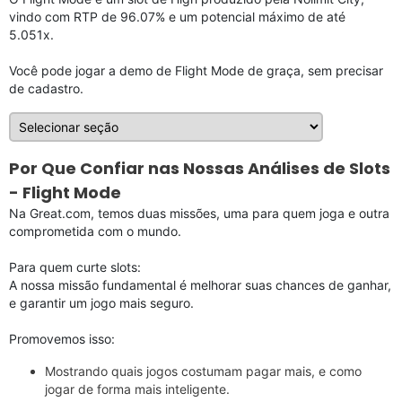
vindo com RTP de 96.07% e um potencial máximo de até
5.051x.
Você pode jogar a demo de Flight Mode de graça, sem precisar
de cadastro.
Por Que Confiar nas Nossas Análises de Slots
- Flight Mode
Na Great.com, temos duas missões, uma para quem joga e outra
comprometida com o mundo.
Para quem curte slots:
A nossa missão fundamental é melhorar suas chances de ganhar,
e garantir um jogo mais seguro.
Promovemos isso:
Mostrando quais jogos costumam pagar mais, e como
jogar de forma mais inteligente.