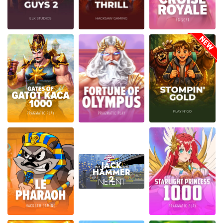
JACK
HAMMER
2
NETENT