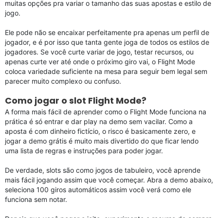
muitas opções pra variar o tamanho das suas apostas e estilo de
jogo.
Ele pode não se encaixar perfeitamente pra apenas um perfil de
jogador, e é por isso que tanta gente joga de todos os estilos de
jogadores. Se você curte variar de jogo, testar recursos, ou
apenas curte ver até onde o próximo giro vai, o Flight Mode
coloca variedade suficiente na mesa para seguir bem legal sem
parecer muito complexo ou confuso.
Como jogar o slot Flight Mode?
A forma mais fácil de aprender como o Flight Mode funciona na
prática é só entrar e dar play na demo sem vacilar. Como a
aposta é com dinheiro fictício, o risco é basicamente zero, e
jogar a demo grátis é muito mais divertido do que ficar lendo
uma lista de regras e instruções para poder jogar.
De verdade, slots são como jogos de tabuleiro, você aprende
mais fácil jogando assim que você começar. Abra a demo abaixo,
seleciona 100 giros automáticos assim você verá como ele
funciona sem notar.