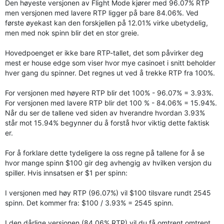
Den høyeste versjonen av Flight Mode kjører med 96.07% RTP
men versjonen med lavere RTP ligger på bare 84.06%. Ved
første øyekast kan den forskjellen på 12.01% virke ubetydelig,
men med nok spinn blir det en stor greie.
Hovedpoenget er ikke bare RTP-tallet, det som påvirker deg
mest er house edge som viser hvor mye casinoet i snitt beholder
hver gang du spinner. Det regnes ut ved å trekke RTP fra 100%.
For versjonen med høyere RTP blir det 100% - 96.07% = 3.93%.
For versjonen med lavere RTP blir det 100 % - 84.06% = 15.94%.
Når du ser de tallene ved siden av hverandre hvordan 3.93%
står mot 15.94% begynner du å forstå hvor viktig dette faktisk
er.
For å forklare dette tydeligere la oss regne på tallene for å se
hvor mange spinn $100 gir deg avhengig av hvilken versjon du
spiller. Hvis innsatsen er $1 per spinn:
I versjonen med høy RTP (96.07%) vil $100 tilsvare rundt 2545
spinn. Det kommer fra: $100 / 3.93% = 2545 spinn.
I den dårlige versjonen (84.06% RTP) vil du få omtrent omtrent