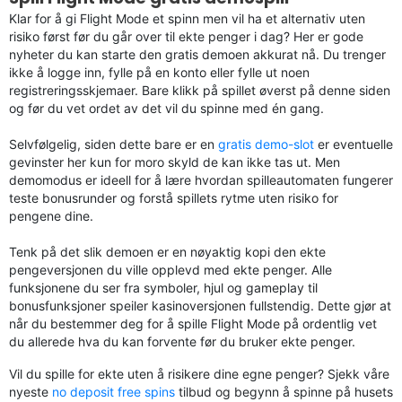
Klar for å gi Flight Mode et spinn men vil ha et alternativ uten
risiko først før du går over til ekte penger i dag? Her er gode
nyheter du kan starte den gratis demoen akkurat nå. Du trenger
ikke å logge inn, fylle på en konto eller fylle ut noen
registreringsskjemaer. Bare klikk på spillet øverst på denne siden
og før du vet ordet av det vil du spinne med én gang.
Selvfølgelig, siden dette bare er en
gratis demo-slot
er eventuelle
gevinster her kun for moro skyld de kan ikke tas ut. Men
demomodus er ideell for å lære hvordan spilleautomaten fungerer
teste bonusrunder og forstå spillets rytme uten risiko for
pengene dine.
Tenk på det slik demoen er en nøyaktig kopi den ekte
pengeversjonen du ville opplevd med ekte penger. Alle
funksjonene du ser fra symboler, hjul og gameplay til
bonusfunksjoner speiler kasinoversjonen fullstendig. Dette gjør at
når du bestemmer deg for å spille Flight Mode på ordentlig vet
du allerede hva du kan forvente før du bruker ekte penger.
Vil du spille for ekte uten å risikere dine egne penger? Sjekk våre
nyeste
no deposit free spins
tilbud og begynn å spinne på husets