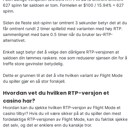
627 spinn før saldoen er tom. Formelen er $100 / 15.94% = 627
spinn.
Siden de fleste slot-spinn tar omtrent 3 sekunder betyr det at du
får omtrent rundt 2 timer spilletid med varianten med høy RTP.
sammenlignet med bare 0.5 timer når du bruker lav-RTP-
alternativet.
Enkelt sagt betyr det å velge den dårligere RTP-versjonen at
saldoen din tømmes raskere. noe som reduserer sjansen din for å
treffe store gevinster betydelig.
Dette er grunnen til at det å vite hvilken variant av Flight Mode
du spiller gjør en så stor forskjell.
Hvordan vet du hvilken RTP-versjon et
casino har?
Hvordan kan du sjekke hvilken RTP-versjon av Flight Mode et
casino tilbyr? Hvis du vil være sikker på at du spiller den mest
fordelaktige RTP-versjonen av Flight Mode, kan du faktisk sjekke
det selv, og det er enklere enn du kanskje tror.