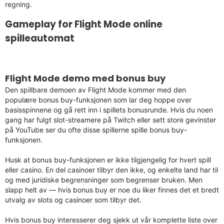
regning.
Gameplay for Flight Mode online
spilleautomat
Flight Mode demo med bonus buy
Den spillbare demoen av Flight Mode kommer med den
populære bonus buy-funksjonen som lar deg hoppe over
basisspinnene og gå rett inn i spillets bonusrunde. Hvis du noen
gang har fulgt slot-streamere på Twitch eller sett store gevinster
på YouTube ser du ofte disse spillerne spille bonus buy-
funksjonen.
Husk at bonus buy-funksjonen er ikke tilgjengelig for hvert spill
eller casino. En del casinoer tilbyr den ikke, og enkelte land har til
og med juridiske begrensninger som begrenser bruken. Men
slapp helt av — hvis bonus buy er noe du liker finnes det et bredt
utvalg av slots og casinoer som tilbyr det.
Hvis bonus buy interesserer deg sjekk ut vår komplette liste over