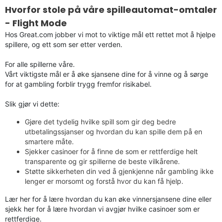
Hvorfor stole på våre spilleautomat-omtaler
- Flight Mode
Hos Great.com jobber vi mot to viktige mål ett rettet mot å hjelpe
spillere, og ett som ser etter verden.
For alle spillerne våre.
Vårt viktigste mål er å øke sjansene dine for å vinne og å sørge
for at gambling forblir trygg fremfor risikabel.
Slik gjør vi dette:
Gjøre det tydelig hvilke spill som gir deg bedre
utbetalingssjanser og hvordan du kan spille dem på en
smartere måte.
Sjekker casinoer for å finne de som er rettferdige helt
transparente og gir spillerne de beste vilkårene.
Støtte sikkerheten din ved å gjenkjenne når gambling ikke
lenger er morsomt og forstå hvor du kan få hjelp.
Lær her for å lære hvordan du kan øke vinnersjansene dine eller
sjekk her for å lære hvordan vi avgjør hvilke casinoer som er
rettferdige.