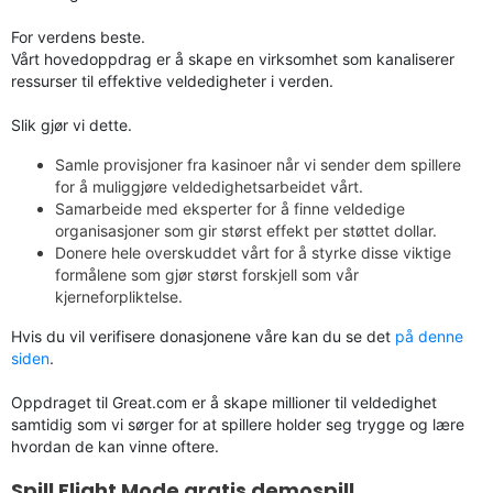
For verdens beste.
Vårt hovedoppdrag er å skape en virksomhet som kanaliserer
ressurser til effektive veldedigheter i verden.
Slik gjør vi dette.
Samle provisjoner fra kasinoer når vi sender dem spillere
for å muliggjøre veldedighetsarbeidet vårt.
Samarbeide med eksperter for å finne veldedige
organisasjoner som gir størst effekt per støttet dollar.
Donere hele overskuddet vårt for å styrke disse viktige
formålene som gjør størst forskjell som vår
kjerneforpliktelse.
Hvis du vil verifisere donasjonene våre kan du se det
på denne
siden
.
Oppdraget til Great.com er å skape millioner til veldedighet
samtidig som vi sørger for at spillere holder seg trygge og lære
hvordan de kan vinne oftere.
Spill Flight Mode gratis demospill