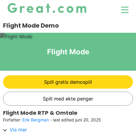
Flight Mode Demo
Flight Mode
Spill gratis demospill
Spill med ekte penger
Flight Mode RTP & Omtale
Forfatter:
Erik Bergman
- last edited
juni 20, 2025
Vis mer