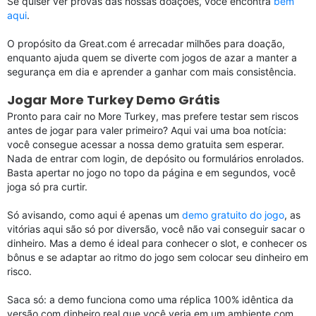
Se quiser ver provas das nossas doações, você encontra
bem
aqui
.
O propósito da Great.com é arrecadar milhões para doação,
enquanto ajuda quem se diverte com jogos de azar a manter a
segurança em dia e aprender a ganhar com mais consistência.
Jogar More Turkey Demo Grátis
Pronto para cair no More Turkey, mas prefere testar sem riscos
antes de jogar para valer primeiro? Aqui vai uma boa notícia:
você consegue acessar a nossa demo gratuita sem esperar.
Nada de entrar com login, de depósito ou formulários enrolados.
Basta apertar no jogo no topo da página e em segundos, você
joga só pra curtir.
Só avisando, como aqui é apenas um
demo gratuito do jogo
, as
vitórias aqui são só por diversão, você não vai conseguir sacar o
dinheiro. Mas a demo é ideal para conhecer o slot, e conhecer os
bônus e se adaptar ao ritmo do jogo sem colocar seu dinheiro em
risco.
Saca só: a demo funciona como uma réplica 100% idêntica da
versão com dinheiro real que você veria em um ambiente com