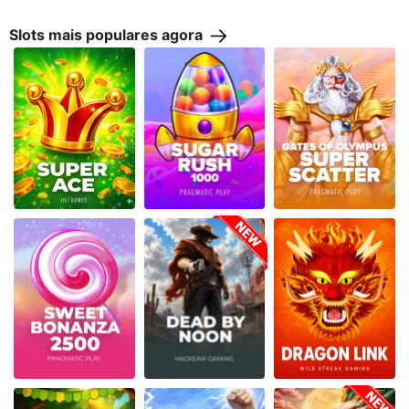
Slots mais populares agora