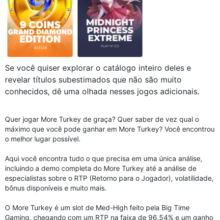
Se você quiser explorar o catálogo inteiro deles e
revelar títulos subestimados que não são muito
conhecidos, dê uma olhada nesses jogos adicionais.
Quer jogar More Turkey de graça? Quer saber de vez qual o
máximo que você pode ganhar em More Turkey? Você encontrou
o melhor lugar possível.
Aqui você encontra tudo o que precisa em uma única análise,
incluindo a demo completa do More Turkey até a análise de
especialistas sobre o RTP (Retorno para o Jogador), volatilidade,
bônus disponíveis e muito mais.
O More Turkey é um slot de Med-High feito pela Big Time
Gaming, chegando com um RTP na faixa de 96.54% e um ganho