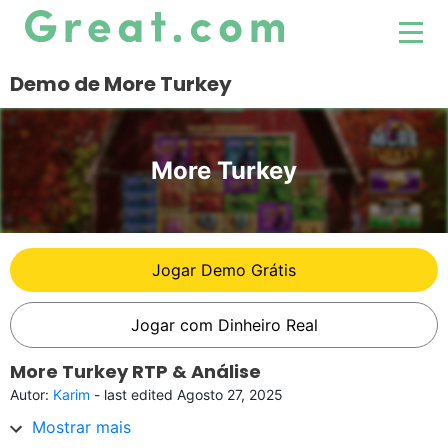
Demo de More Turkey
More Turkey
Jogar Demo Grátis
Jogar com Dinheiro Real
More Turkey RTP & Análise
Autor:
Karim
- last edited
Agosto 27, 2025
Mostrar mais