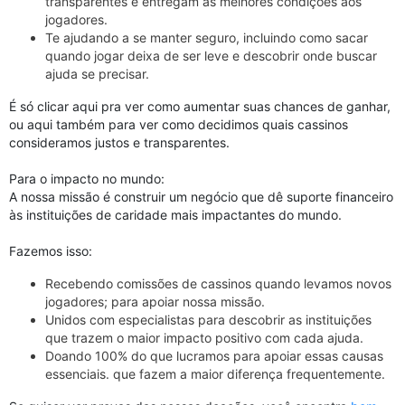
transparentes e entregam as melhores condições aos
jogadores.
Te ajudando a se manter seguro, incluindo como sacar
quando jogar deixa de ser leve e descobrir onde buscar
ajuda se precisar.
É só clicar aqui pra ver como aumentar suas chances de ganhar,
ou aqui também para ver como decidimos quais cassinos
consideramos justos e transparentes.
Para o impacto no mundo:
A nossa missão é construir um negócio que dê suporte financeiro
às instituições de caridade mais impactantes do mundo.
Fazemos isso:
Recebendo comissões de cassinos quando levamos novos
jogadores; para apoiar nossa missão.
Unidos com especialistas para descobrir as instituições
que trazem o maior impacto positivo com cada ajuda.
Doando 100% do que lucramos para apoiar essas causas
essenciais. que fazem a maior diferença frequentemente.