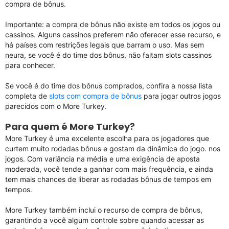
compra de bônus.
Importante: a compra de bônus não existe em todos os jogos ou
cassinos. Alguns cassinos preferem não oferecer esse recurso, e
há países com restrições legais que barram o uso. Mas sem
neura, se você é do time dos bônus, não faltam slots cassinos
para conhecer.
Se você é do time dos bônus comprados, confira a nossa lista
completa de
slots com compra de bônus
para jogar outros jogos
parecidos com o More Turkey.
Para quem é More Turkey?
More Turkey é uma excelente escolha para os jogadores que
curtem muito rodadas bônus e gostam da dinâmica do jogo. nos
jogos. Com variância na média e uma exigência de aposta
moderada, você tende a ganhar com mais frequência, e ainda
tem mais chances de liberar as rodadas bônus de tempos em
tempos.
More Turkey também inclui o recurso de compra de bônus,
garantindo a você algum controle sobre quando acessar as