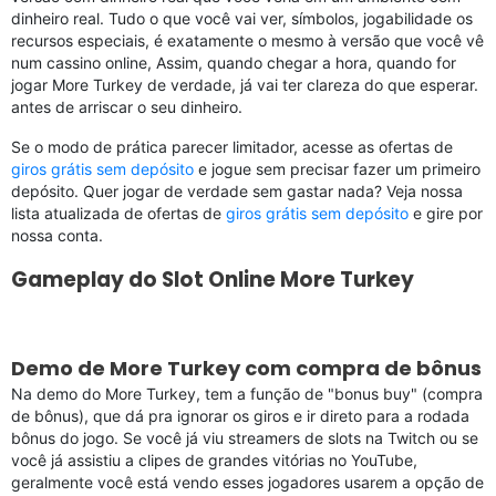
dinheiro real. Tudo o que você vai ver, símbolos, jogabilidade os
recursos especiais, é exatamente o mesmo à versão que você vê
num cassino online, Assim, quando chegar a hora, quando for
jogar More Turkey de verdade, já vai ter clareza do que esperar.
antes de arriscar o seu dinheiro.
Se o modo de prática parecer limitador, acesse as ofertas de
giros grátis sem depósito
e jogue sem precisar fazer um primeiro
depósito. Quer jogar de verdade sem gastar nada? Veja nossa
lista atualizada de ofertas de
giros grátis sem depósito
e gire por
nossa conta.
Gameplay do Slot Online More Turkey
Demo de More Turkey com compra de bônus
Na demo do More Turkey, tem a função de "bonus buy" (compra
de bônus), que dá pra ignorar os giros e ir direto para a rodada
bônus do jogo. Se você já viu streamers de slots na Twitch ou se
você já assistiu a clipes de grandes vitórias no YouTube,
geralmente você está vendo esses jogadores usarem a opção de