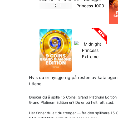
HAMMER
2
NETENT
Hvis du er nysgjerrig på resten av katalogen
titlene.
Ønsker du å spille 15 Coins: Grand Platinum Edition 
Grand Platinum Edition er? Du er på helt rett sted.
Her finner du alt du trenger — fra den spillbare 15