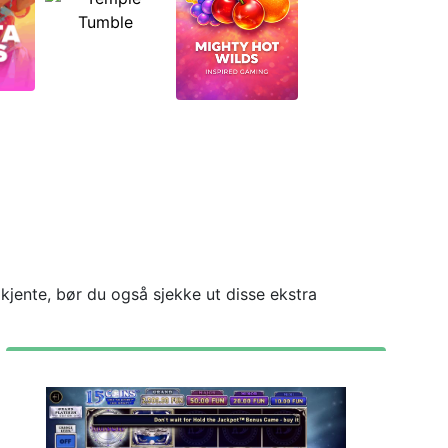
kjente, bør du også sjekke ut disse ekstra