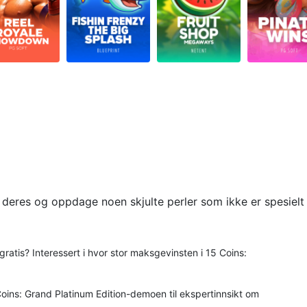
 deres og oppdage noen skjulte perler som ikke er spesielt 
gratis? Interessert i hvor stor maksgevinsten i 15 Coins:
 Coins: Grand Platinum Edition-demoen til ekspertinnsikt om