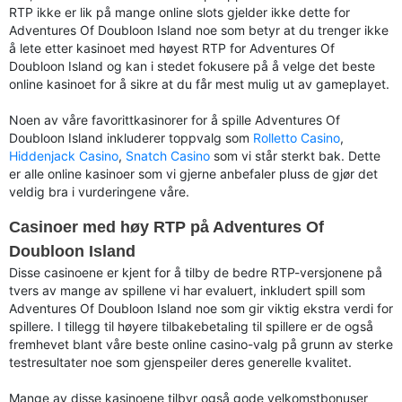
RTP ikke er lik på mange online slots gjelder ikke dette for
Adventures Of Doubloon Island noe som betyr at du trenger ikke
å lete etter kasinoet med høyest RTP for Adventures Of
Doubloon Island og kan i stedet fokusere på å velge det beste
online kasinoet for å sikre at du får mest mulig ut av gameplayet.
Noen av våre favorittkasinorer for å spille Adventures Of
Doubloon Island inkluderer toppvalg som
Rolletto Casino
,
Hiddenjack Casino
,
Snatch Casino
som vi står sterkt bak. Dette
er alle online kasinoer som vi gjerne anbefaler pluss de gjør det
veldig bra i vurderingene våre.
Casinoer med høy RTP på Adventures Of
Doubloon Island
Disse casinoene er kjent for å tilby de bedre RTP-versjonene på
tvers av mange av spillene vi har evaluert, inkludert spill som
Adventures Of Doubloon Island noe som gir viktig ekstra verdi for
spillere. I tillegg til høyere tilbakebetaling til spillere er de også
fremhevet blant våre beste online casino-valg på grunn av sterke
testresultater noe som gjenspeiler deres generelle kvalitet.
Mange av disse kasinoene tilbyr også gode velkomstbonuser