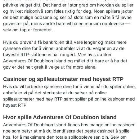
påvirke valget ditt. Det handler i stor grad om hvordan du spiller
og hvilket risikonivå som føles riktig for deg. Noen spillere jakter
de best mulige oddsene og ser på slots som en måte å få jevne
gevinster på, mens andre bare vil ha en morsom opplevelse —
selv om tap er forventet.
Hvis du prøver å få bankrollen til å vare lenger og maksimere
sjansene dine for å vinne, anbefaler vi at du velger en av de
høyeste RTP-slottene vi har rangert. Men hvis du liker
Adventures Of Doubloon Island og målet ditt bare er å ha det
gøy er det helt greit å velge ut fra moro alene.
Casinoer og spilleautomater med høyest RTP
Hvis du vil forbedre sjansene dine for å vinne når du spiller online,
anbefaler vi på det sterkeste at du satser på online
spilleautomater med høy RTP samt spiller på online kasinoer med
høyest RTP.
Hvor spille Adventures Of Doubloon Island
Adventures Of Doubloon Island finnes hos mange online casinoer
noe som betyr at må du identifisere det beste casinoet å spille
hos, for å maksimere den totale spillopplevelsen din. Selv om