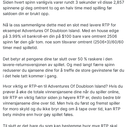
Siden hvert spinn vanligvis varer rundt 3 sekunder vil disse 2,857
spinnene gi deg omtrent to og en halv time med spilling før
saldoen din er brukt opp.
Nå la oss sammenligne dette med en slot med lavere RTP for
eksempel Adventures Of Doubloon Island. Med en house edge
på 3.99% vil bankroll-en din på $100 bare vare omtrent 2506
spinn før den går tom. noe som tilsvarer omtrent (2506*3)/60/60
timer med spilletid.
Det betyr at pengene dine tar slutt over 50 % raskere i den
lavere-returnsversjonen av spillet. Og med langt færre spinn
reduserer du sjansene dine for å treffe de store gevinstene før du
i det hele tatt kommer i gang.
Hvor viktig er RTP-en til Adventures Of Doubloon Island? Hvis du
prøver å øke de totale vinnersjansene dine når du spiller online,
blir RTP en viktig faktor siden jo høyere RTP er, desto bedre blir
vinnersjansene dine over tid. Men hvis du først og fremst spiller
for moro skyld og du ikke bryr deg om å tape over tid, kan RTP
bety mindre enn hvor gøy spillet føles.
Til slutt er det bare du som kan bestemme hvor mye RTP skal