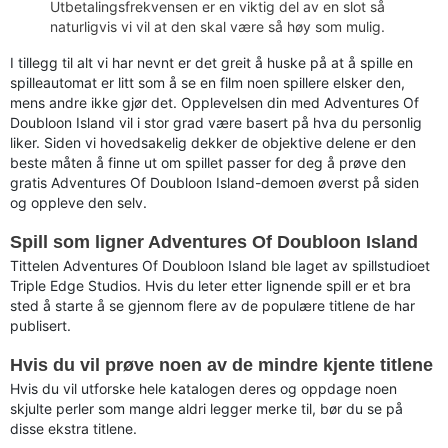
Utbetalingsfrekvensen er en viktig del av en slot så
naturligvis vi vil at den skal være så høy som mulig.
I tillegg til alt vi har nevnt er det greit å huske på at å spille en
spilleautomat er litt som å se en film noen spillere elsker den,
mens andre ikke gjør det. Opplevelsen din med Adventures Of
Doubloon Island vil i stor grad være basert på hva du personlig
liker. Siden vi hovedsakelig dekker de objektive delene er den
beste måten å finne ut om spillet passer for deg å prøve den
gratis Adventures Of Doubloon Island-demoen øverst på siden
og oppleve den selv.
Spill som ligner Adventures Of Doubloon Island
Tittelen Adventures Of Doubloon Island ble laget av spillstudioet
Triple Edge Studios. Hvis du leter etter lignende spill er et bra
sted å starte å se gjennom flere av de populære titlene de har
publisert.
Hvis du vil prøve noen av de mindre kjente titlene
Hvis du vil utforske hele katalogen deres og oppdage noen
skjulte perler som mange aldri legger merke til, bør du se på
disse ekstra titlene.