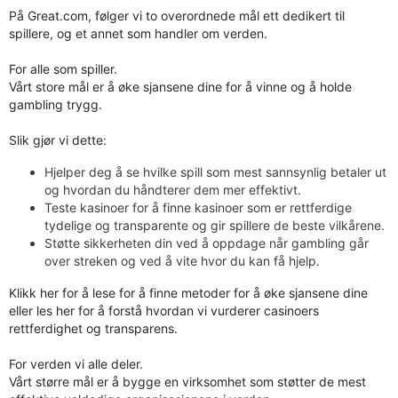
På Great.com, følger vi to overordnede mål ett dedikert til
spillere, og et annet som handler om verden.
For alle som spiller.
Vårt store mål er å øke sjansene dine for å vinne og å holde
gambling trygg.
Slik gjør vi dette:
Hjelper deg å se hvilke spill som mest sannsynlig betaler ut
og hvordan du håndterer dem mer effektivt.
Teste kasinoer for å finne kasinoer som er rettferdige
tydelige og transparente og gir spillere de beste vilkårene.
Støtte sikkerheten din ved å oppdage når gambling går
over streken og ved å vite hvor du kan få hjelp.
Klikk her for å lese for å finne metoder for å øke sjansene dine
eller les her for å forstå hvordan vi vurderer casinoers
rettferdighet og transparens.
For verden vi alle deler.
Vårt større mål er å bygge en virksomhet som støtter de mest