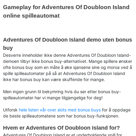
Gameplay for Adventures Of Doubloon Island
online spilleautomat
Adventures Of Doubloon Island demo uten bonus
buy
Desverre inneholder ikke denne Adventures Of Doubloon Island-
demoen tilbyr ikke bonus buy-alternativet. Mange spillere ønsker
ofte bonus buy som en måte å øke sjansene sine og moroa ved å
spille spilleautomater på så at Adventures Of Doubloon Island
ikke har bonus buy kan være skuffende for mange.
Men ingen grunn til bekymring hvis du ser etter bonus buy-
spilleautomater har vi mange tilgjengelige for deg!
Utforsk
hele listen vår over slots med bonus buys
for å oppdage
de beste spilleautomatene som har bonus buy-funksjonen.
Hvem er Adventures Of Doubloon Island for?
Adventures Of Doubloon Island er et underholdende spill for