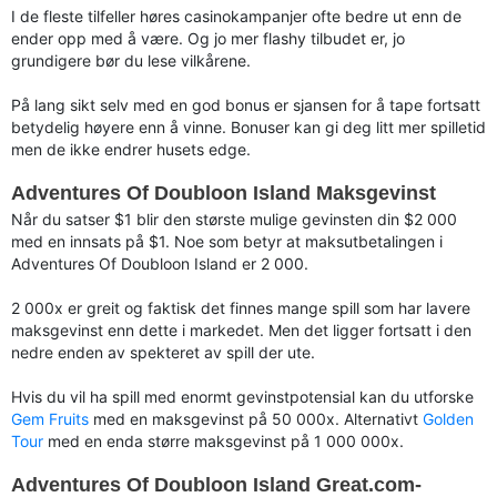
I de fleste tilfeller høres casinokampanjer ofte bedre ut enn de
ender opp med å være. Og jo mer flashy tilbudet er, jo
grundigere bør du lese vilkårene.
På lang sikt selv med en god bonus er sjansen for å tape fortsatt
betydelig høyere enn å vinne. Bonuser kan gi deg litt mer spilletid
men de ikke endrer husets edge.
Adventures Of Doubloon Island Maksgevinst
Når du satser $1 blir den største mulige gevinsten din $2 000
med en innsats på $1. Noe som betyr at maksutbetalingen i
Adventures Of Doubloon Island er 2 000.
2 000x er greit og faktisk det finnes mange spill som har lavere
maksgevinst enn dette i markedet. Men det ligger fortsatt i den
nedre enden av spekteret av spill der ute.
Hvis du vil ha spill med enormt gevinstpotensial kan du utforske
Gem Fruits
med en maksgevinst på 50 000x. Alternativt
Golden
Tour
med en enda større maksgevinst på 1 000 000x.
Adventures Of Doubloon Island Great.com-