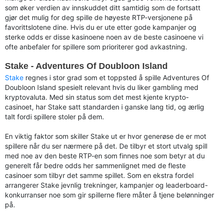
som øker verdien av innskuddet ditt samtidig som de fortsatt
gjør det mulig for deg spille de høyeste RTP-versjonene på
favorittslotene dine. Hvis du er ute etter gode kampanjer og
sterke odds er disse kasinoene noen av de beste casinoene vi
ofte anbefaler for spillere som prioriterer god avkastning.
Stake - Adventures Of Doubloon Island
Stake
regnes i stor grad som et toppsted å spille Adventures Of
Doubloon Island spesielt relevant hvis du liker gambling med
kryptovaluta. Med sin status som det mest kjente krypto-
casinoet, har Stake satt standarden i ganske lang tid, og ærlig
talt fordi spillere stoler på dem.
En viktig faktor som skiller Stake ut er hvor generøse de er mot
spillere når du ser nærmere på det. De tilbyr et stort utvalg spill
med noe av den beste RTP-en som finnes noe som betyr at du
generelt får bedre odds her sammenlignet med de fleste
casinoer som tilbyr det samme spillet. Som en ekstra fordel
arrangerer Stake jevnlig trekninger, kampanjer og leaderboard-
konkurranser noe som gir spillerne flere måter å tjene belønninger
på.