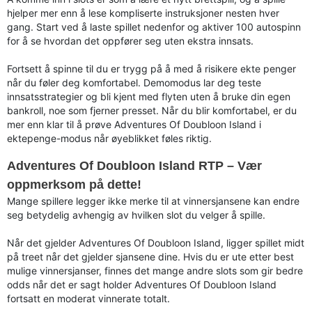
hjelper mer enn å lese kompliserte instruksjoner nesten hver
gang. Start ved å laste spillet nedenfor og aktiver 100 autospinn
for å se hvordan det oppfører seg uten ekstra innsats.
Fortsett å spinne til du er trygg på å med å risikere ekte penger
når du føler deg komfortabel. Demomodus lar deg teste
innsatsstrategier og bli kjent med flyten uten å bruke din egen
bankroll, noe som fjerner presset. Når du blir komfortabel, er du
mer enn klar til å prøve Adventures Of Doubloon Island i
ektepenge-modus når øyeblikket føles riktig.
Adventures Of Doubloon Island RTP – Vær
oppmerksom på dette!
Mange spillere legger ikke merke til at vinnersjansene kan endre
seg betydelig avhengig av hvilken slot du velger å spille.
Når det gjelder Adventures Of Doubloon Island, ligger spillet midt
på treet når det gjelder sjansene dine. Hvis du er ute etter best
mulige vinnersjanser, finnes det mange andre slots som gir bedre
odds når det er sagt holder Adventures Of Doubloon Island
fortsatt en moderat vinnerate totalt.