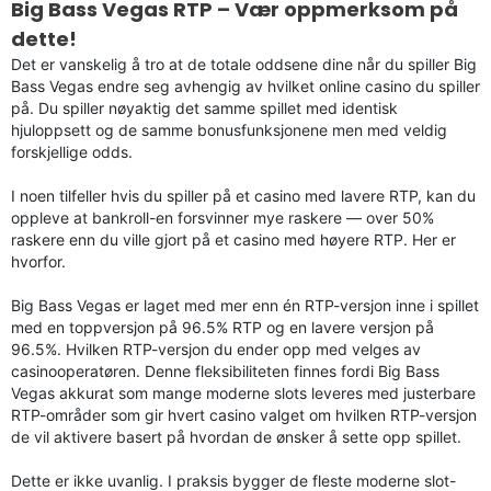
Big Bass Vegas RTP – Vær oppmerksom på
dette!
Det er vanskelig å tro at de totale oddsene dine når du spiller Big
Bass Vegas endre seg avhengig av hvilket online casino du spiller
på. Du spiller nøyaktig det samme spillet med identisk
hjuloppsett og de samme bonusfunksjonene men med veldig
forskjellige odds.
I noen tilfeller hvis du spiller på et casino med lavere RTP, kan du
oppleve at bankroll-en forsvinner mye raskere — over 50%
raskere enn du ville gjort på et casino med høyere RTP. Her er
hvorfor.
Big Bass Vegas er laget med mer enn én RTP-versjon inne i spillet
med en toppversjon på 96.5% RTP og en lavere versjon på
96.5%. Hvilken RTP-versjon du ender opp med velges av
casinooperatøren. Denne fleksibiliteten finnes fordi Big Bass
Vegas akkurat som mange moderne slots leveres med justerbare
RTP-områder som gir hvert casino valget om hvilken RTP-versjon
de vil aktivere basert på hvordan de ønsker å sette opp spillet.
Dette er ikke uvanlig. I praksis bygger de fleste moderne slot-