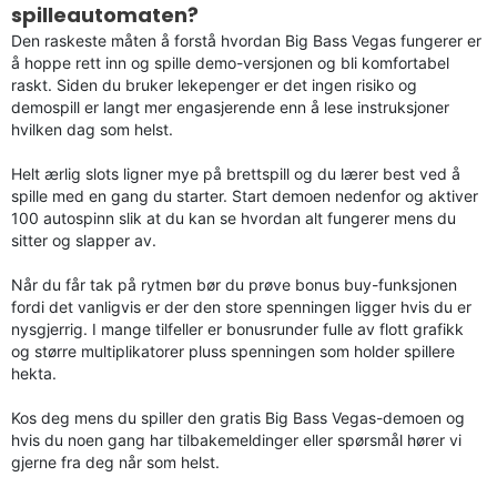
spilleautomaten?
Den raskeste måten å forstå hvordan Big Bass Vegas fungerer er
å hoppe rett inn og spille demo-versjonen og bli komfortabel
raskt. Siden du bruker lekepenger er det ingen risiko og
demospill er langt mer engasjerende enn å lese instruksjoner
hvilken dag som helst.
Helt ærlig slots ligner mye på brettspill og du lærer best ved å
spille med en gang du starter. Start demoen nedenfor og aktiver
100 autospinn slik at du kan se hvordan alt fungerer mens du
sitter og slapper av.
Når du får tak på rytmen bør du prøve bonus buy-funksjonen
fordi det vanligvis er der den store spenningen ligger hvis du er
nysgjerrig. I mange tilfeller er bonusrunder fulle av flott grafikk
og større multiplikatorer pluss spenningen som holder spillere
hekta.
Kos deg mens du spiller den gratis Big Bass Vegas-demoen og
hvis du noen gang har tilbakemeldinger eller spørsmål hører vi
gjerne fra deg når som helst.