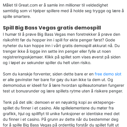
Målet til Great.com er å samle inn millioner til veldedighet
samtidig som vi hjelper spillere med å holde seg trygge og lære å
spille smartere.
Spill Big Bass Vegas gratis demospill
I humør til å prøve Big Bass Vegas men foretrekker å prøve den
risikofritt før du hopper inn i spill for ekte penger først? Gode
nyheter du kan hoppe inn i vårt gratis demospill akkurat nå. Du
trenger ikke å logge inn sette inn penger eller fylle ut noen
registreringsskjemaer. Klikk på spillet som vises øverst på siden
og i løpet av sekunder spiller du helt uten risiko.
Som du kanskje forventer, siden dette bare er en
free demo slot
er alle gevinster her bare for gøy du kan ikke ta dem ut. Og
demomodus er ideell for å lære hvordan spilleautomaten fungerer
test ut bonusrunder og lære spillets rytme uten å risikere penger.
Tenk på det slik: demoen er en nøyaktig kopi av ektepenge-
spillet du finner i et casino. Alle spillelementene du møter fra
grafikk, hjul og spillflyt til unike funksjoner er identiske med det
du finner i et casino. På grunn av dette når du bestemmer deg
for å spille Big Bass Vegas på ordentlig forstår du spillet fullt ut