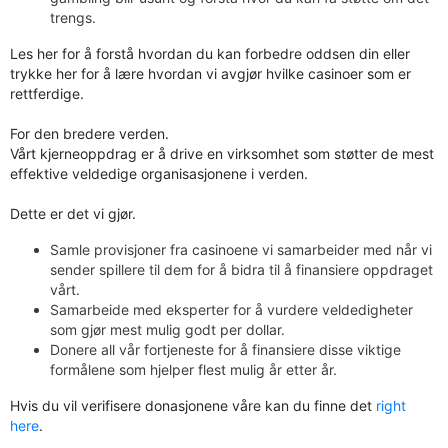
trengs.
Les her for å forstå hvordan du kan forbedre oddsen din eller
trykke her for å lære hvordan vi avgjør hvilke casinoer som er
rettferdige.
For den bredere verden.
Vårt kjerneoppdrag er å drive en virksomhet som støtter de mest
effektive veldedige organisasjonene i verden.
Dette er det vi gjør.
Samle provisjoner fra casinoene vi samarbeider med når vi
sender spillere til dem for å bidra til å finansiere oppdraget
vårt.
Samarbeide med eksperter for å vurdere veldedigheter
som gjør mest mulig godt per dollar.
Donere all vår fortjeneste for å finansiere disse viktige
formålene som hjelper flest mulig år etter år.
Hvis du vil verifisere donasjonene våre kan du finne det
right
here
.