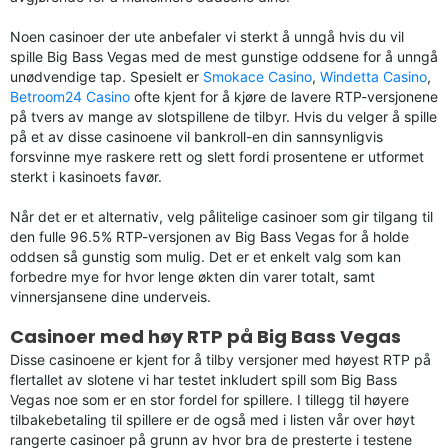
Noen casinoer der ute anbefaler vi sterkt å unngå hvis du vil
spille Big Bass Vegas med de mest gunstige oddsene for å unngå
unødvendige tap. Spesielt er
Smokace Casino
,
Windetta Casino
,
Betroom24 Casino
ofte kjent for å kjøre de lavere RTP-versjonene
på tvers av mange av slotspillene de tilbyr. Hvis du velger å spille
på et av disse casinoene vil bankroll-en din sannsynligvis
forsvinne mye raskere rett og slett fordi prosentene er utformet
sterkt i kasinoets favør.
Når det er et alternativ, velg pålitelige casinoer som gir tilgang til
den fulle 96.5% RTP-versjonen av Big Bass Vegas for å holde
oddsen så gunstig som mulig. Det er et enkelt valg som kan
forbedre mye for hvor lenge økten din varer totalt, samt
vinnersjansene dine underveis.
Casinoer med høy RTP på Big Bass Vegas
Disse casinoene er kjent for å tilby versjoner med høyest RTP på
flertallet av slotene vi har testet inkludert spill som Big Bass
Vegas noe som er en stor fordel for spillere. I tillegg til høyere
tilbakebetaling til spillere er de også med i listen vår over høyt
rangerte casinoer på grunn av hvor bra de presterte i testene