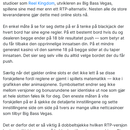
studioer som
Reel Kingdom
, utvikleren av Big Bass Vegas,
spillene sine med mer enn ett RTP-alternativ. Nesten alle de store
leverandørene gjør dette med online slots nå.
En enkel måte å se for seg dette på er å tenke på blackjack der
hvert bord har sine egne regler. På ett bestemt bord hvis du og
dealeren begge ender på 18 blir resultatet push — som betyr at
du får tilbake den opprinnelige innsatsen din. På et mindre
generøst kasino vil den samme 18 på begge sider at du taper
innsatsen. Det sier seg selv ville du alltid velge bordet der du får
push.
Særlig når det gjelder online slots er det ikke lett å se disse
forskjellene fordi reglene er gjemt i spillets matematikk — ikke i
grafikken eller animasjonene. Symbolsettet endrer seg ikke
mellom versjoner og bonusrundene ser identiske ut noe som gjør
at hele slotten føles lik for deg. Den eneste måten å vite
forskjellen på er å sjekke de detaljerte innstillingene og sette
innstillingene side om side på tvers av mange ulike nettcasinoer
som tilbyr Big Bass Vegas.
Det er derfor det er så viktig å dobbeltsjekke hvilken RTP-versjon