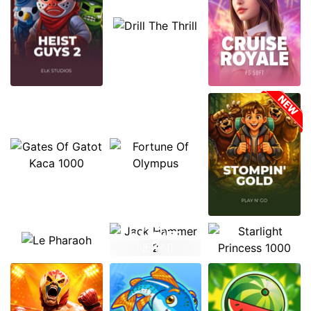
JACK
HAMMER
2
NETENT