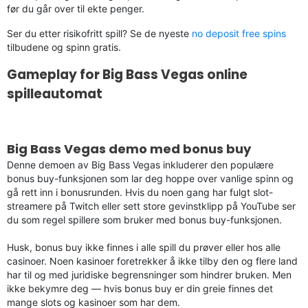
før du går over til ekte penger.
Ser du etter risikofritt spill? Se de nyeste
no deposit free spins
tilbudene og spinn gratis.
Gameplay for Big Bass Vegas online
spilleautomat
Big Bass Vegas demo med bonus buy
Denne demoen av Big Bass Vegas inkluderer den populære
bonus buy-funksjonen som lar deg hoppe over vanlige spinn og
gå rett inn i bonusrunden. Hvis du noen gang har fulgt slot-
streamere på Twitch eller sett store gevinstklipp på YouTube ser
du som regel spillere som bruker med bonus buy-funksjonen.
Husk, bonus buy ikke finnes i alle spill du prøver eller hos alle
casinoer. Noen kasinoer foretrekker å ikke tilby den og flere land
har til og med juridiske begrensninger som hindrer bruken. Men
ikke bekymre deg — hvis bonus buy er din greie finnes det
mange slots og kasinoer som har dem.